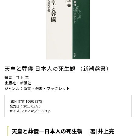
天皇と葬儀 日本人の死生観 （新潮選書）
著者：井上 亮
出版社：新潮社
ジャンル：新書・選書・ブックレット
ISBN: 9784106037375
発売⽇： 2013/12/20
サイズ: ２０ｃｍ／３６３ｐ
天皇と葬儀―日本人の死生観 [著]井上亮