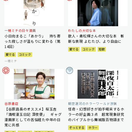
一穂ミチの日々漫画
わたしの大切な本
小日向まるこ「あかり」 持ち寄
歌人・青松輝さんの大切な本 斬
った寂しさが温もりに変わる（第
新な表現 よむたび、より自由に
14回）
愛でる
コミック
短歌
愛でる
コミック
一穂ミチ
谷原書店
朝宮運河のホラーワールド渉猟
【谷原店長のオススメ】桜玉吉
怪奇・幻想好きが拍手喝采するホ
「満喫漫玉日記 深夜便」 ギャグ
ラーの好企画３点 超常現象研究
漫画家としての苦悩経た中年の日
のバイブルから舞城版百物語まで
常に共感
ぞっとする
ホラー