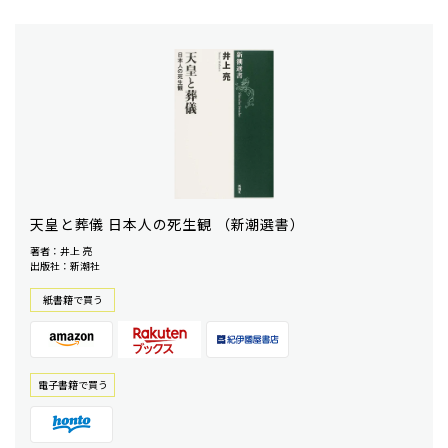
天皇と葬儀 日本人の死生観 （新潮選書）
著者：井上 亮
出版社：新潮社
紙書籍で買う
電⼦書籍で買う