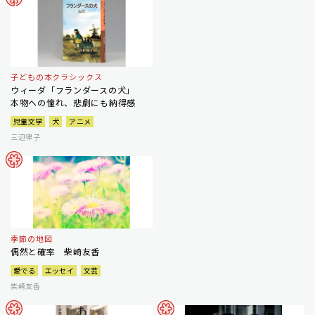
子どもの本クラシックス
ウィーダ「フランダースの犬」
本物への憧れ、悲劇にも納得感
児童文学
犬
アニメ
三辺律子
季節の地図
偶然と確率 柴崎友香
愛でる
エッセイ
文芸
柴崎友香