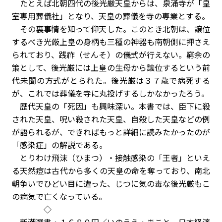
たとえば北朝四代の後光厳天皇からは、泉涌寺が「皇
室専用葬儀社」となり、天皇の葬儀を寺の専業とする。
その裏事情を知って仰天した。このとき北朝は、譲位
するべき光厳上皇の身柄も三種の神器も南朝側に押さえ
られており、践祚（せんそ）の儀式が行えない。窮余の
策として、後光厳には上皇の生母から譲位するという前
代未聞の方式がとられた。後光厳は３７歳で病死する
が、これでは葬儀を寺に丸投げするしかなかったろう。
歴代天皇の「死因」も興味深い。本書では、臣下に殺
された天皇、呪い殺された天皇、自殺した天皇などの例
が語られるが、できればもっと詳細に読みたかったのが
「感染症」の解説である。
とりわけ飛沫（ひまつ）・接触感染の「王者」といえ
る天然痘は古代から多くの天皇の命を奪っており、南北
朝争いでひどい目に遭った、じつに気の毒な後光厳もこ
の病気で亡くなっている。
◇