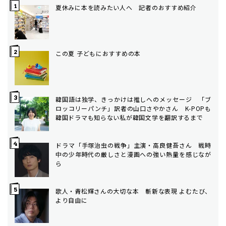
夏休みに本を読みたい人へ 記者のおすすめ紹介
この夏 子どもにおすすめの本
韓国語は独学、きっかけは推しへのメッセージ 「ブ
ロッコリーパンチ」訳者の山口さやかさん K-POPも
韓国ドラマも知らない私が韓国文学を翻訳するまで
ドラマ「手塚治虫の戦争」主演・高良健吾さん 戦時
中の少年時代の厳しさと漫画への強い熱量を感じなが
ら
歌人・青松輝さんの大切な本 斬新な表現 よむたび、
より自由に