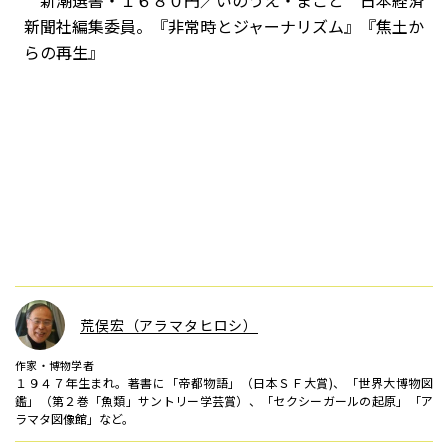
新潮選書・１６８０円／いのうえ・まこと 日本経済
新聞社編集委員。『非常時とジャーナリズム』『焦土か
らの再生』
荒俣宏（アラマタヒロシ）
作家・博物学者
１９４７年生まれ。著書に「帝都物語」（日本ＳＦ大賞)、「世界大博物図
鑑」（第２巻「魚類」サントリー学芸賞）、「セクシーガールの起原」「ア
ラマタ図像館」など。