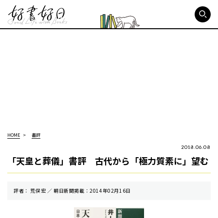
好書好日
HOME
書評
2018.06.08
「天皇と葬儀」書評 古代から「極力質素に」望む
評者： 荒俣宏 ／ 朝⽇新聞掲載：2014年02月16日