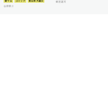
愛でる
コミック
東日本大震災
朝宮運河
谷原章介