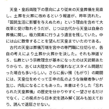
天皇・皇后両陛下の意向により従来の天皇葬儀を見直
し、土葬を火葬に改めるという報道が、昨年流れた。
「国民生活に影響を与えぬため」という理由を含めて大
改革と受け取れそうだが、じつは古代から天皇は自身の
葬儀に関し、極力質素に行うよう遺言を残していた。中
には山に散骨することを望んだ天皇までいたのである。
古代の天皇は葬儀万端を宮中の専門職に仕切らせ、各
自の考えにより土葬か火葬かを決した。それも神道Ｖ
Ｓ．仏教という宗教理念が基本になったのは天武朝あた
りからで、古くは大陸文化への憧れなどスタイル問題だ
った場合も多いらしい。さらに長い殯（もがり）の期間
には、天皇位をめぐって壬申の乱のような後継者争いが
生じ、内乱になることもあった。本書はそうした「忘れ
られた天皇葬儀」の歴史を分かりやすく一望させるだけ
でなく、この視点から日本史を読み解く試みも加えてお
り、読んで退屈させない。