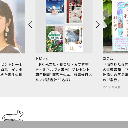
トピック
コラム
レゼント】一木
【PR 光文社・創英社・みすず書
「海をわたる
で踊れ」インタ
房・ミネルヴァ書房】プレゼント
の往復書簡」
起きた再生の群
朝日新聞1面広告の本、好書好日メ
出逢いの不思
ルマガ読者計20名様に
の〝家族〟
PR by 集英社