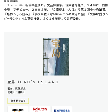
文芸評論家
１９５６年、新潟県生まれ。文芸評論家。編集者を経て、９４年に「妊娠
小説」でデビュー。２００２年、『文章読本さん江』で第１回小林秀雄賞。
『名作うしろ読み』『学校が教えないほんとうの政治の話』『文庫解説ワン
ダーランド』など著書多数。２０１６年春より書評委員。
宝島 ＨＥＲＯ’ｓ ＩＳＬＡＮＤ
著者：真藤 順丈
出版社：講談社
紙書籍で買う