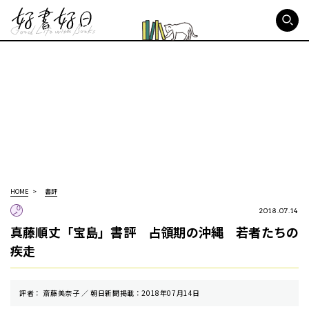
好書好日
HOME
書評
2018.07.14
真藤順丈「宝島」書評 占領期の沖縄 若者たちの
疾走
評者： 斎藤美奈子 ／ 朝⽇新聞掲載：2018年07月14日