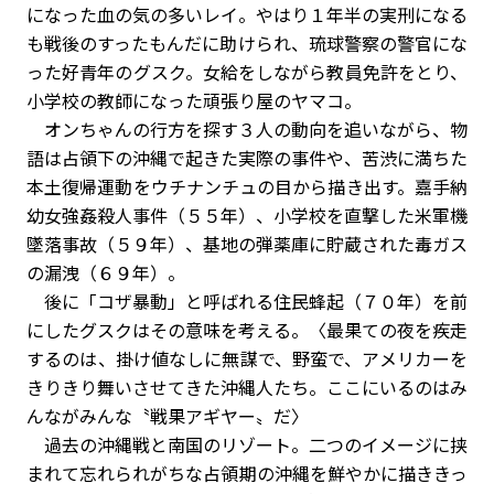
になった血の気の多いレイ。やはり１年半の実刑になる
も戦後のすったもんだに助けられ、琉球警察の警官にな
った好青年のグスク。女給をしながら教員免許をとり、
小学校の教師になった頑張り屋のヤマコ。
オンちゃんの行方を探す３人の動向を追いながら、物
語は占領下の沖縄で起きた実際の事件や、苦渋に満ちた
本土復帰運動をウチナンチュの目から描き出す。嘉手納
幼女強姦殺人事件（５５年）、小学校を直撃した米軍機
墜落事故（５９年）、基地の弾薬庫に貯蔵された毒ガス
の漏洩（６９年）。
後に「コザ暴動」と呼ばれる住民蜂起（７０年）を前
にしたグスクはその意味を考える。〈最果ての夜を疾走
するのは、掛け値なしに無謀で、野蛮で、アメリカーを
きりきり舞いさせてきた沖縄人たち。ここにいるのはみ
んながみんな〝戦果アギヤー〟だ〉
過去の沖縄戦と南国のリゾート。二つのイメージに挟
まれて忘れられがちな占領期の沖縄を鮮やかに描ききっ