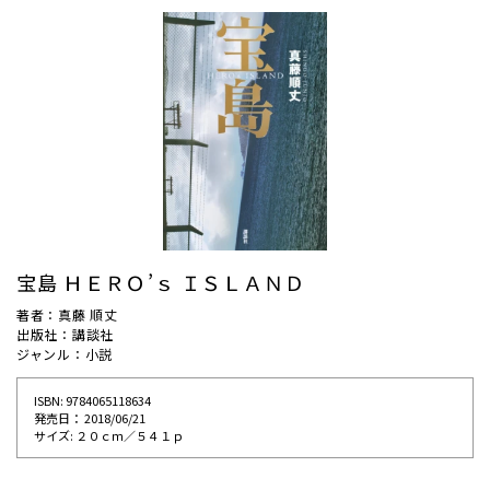
宝島 ＨＥＲＯ’ｓ ＩＳＬＡＮＤ
著者：真藤 順丈
出版社：講談社
ジャンル：小説
ISBN: 9784065118634
発売⽇： 2018/06/21
サイズ: ２０ｃｍ／５４１ｐ