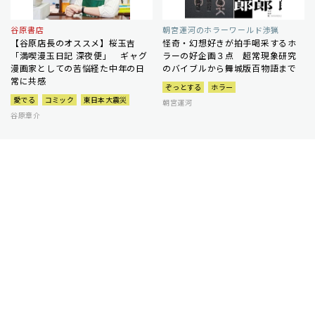
谷原書店
朝宮運河のホラーワールド渉猟
【谷原店長のオススメ】桜玉吉
怪奇・幻想好きが拍手喝采するホ
「満喫漫玉日記 深夜便」 ギャグ
ラーの好企画３点 超常現象研究
漫画家としての苦悩経た中年の日
のバイブルから舞城版百物語まで
常に共感
ぞっとする
ホラー
愛でる
コミック
東日本大震災
朝宮運河
谷原章介