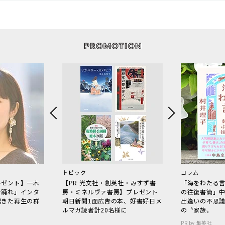
トピック
コラム
レゼント】一木
【PR 光文社・創英社・みすず書
「海をわたる
で踊れ」インタ
房・ミネルヴァ書房】プレゼント
の往復書簡」
起きた再生の群
朝日新聞1面広告の本、好書好日メ
出逢いの不思
ルマガ読者計20名様に
の〝家族〟
PR by 集英社