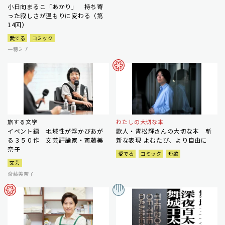
小日向まるこ「あかり」 持ち寄
った寂しさが温もりに変わる（第
14回）
愛でる
コミック
一穂ミチ
旅する文学
わたしの大切な本
イベント編 地域性が浮かびあが
歌人・青松輝さんの大切な本 斬
る３５０作 文芸評論家・斎藤美
新な表現 よむたび、より自由に
奈子
愛でる
コミック
短歌
文芸
斎藤美奈子