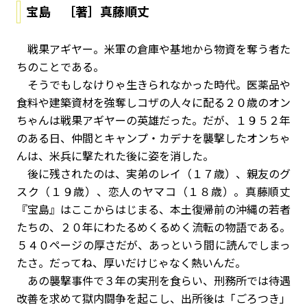
宝島 ［著］真藤順丈
戦果アギヤー。米軍の倉庫や基地から物資を奪う者た
ちのことである。
そうでもしなけりゃ生きられなかった時代。医薬品や
食料や建築資材を強奪しコザの人々に配る２０歳のオン
ちゃんは戦果アギヤーの英雄だった。だが、１９５２年
のある日、仲間とキャンプ・カデナを襲撃したオンちゃ
んは、米兵に撃たれた後に姿を消した。
後に残されたのは、実弟のレイ（１７歳）、親友のグ
スク（１９歳）、恋人のヤマコ（１８歳）。真藤順丈
『宝島』はここからはじまる、本土復帰前の沖縄の若者
たちの、２０年にわたるめくるめく流転の物語である。
５４０ページの厚さだが、あっという間に読んでしまっ
たさ。だってね、厚いだけじゃなく熱いんだ。
あの襲撃事件で３年の実刑を食らい、刑務所では待遇
改善を求めて獄内闘争を起こし、出所後は「ごろつき」