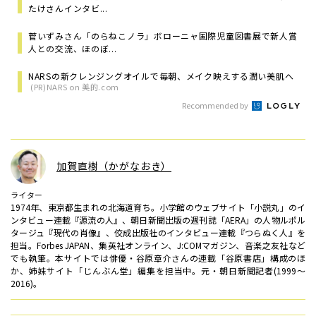
たけさんインタビ...
菅いずみさん「のらねこノラ」ボローニャ国際児童図書展で新人賞
人との交流、ほのぼ...
NARSの新クレンジングオイルで毎朝、メイク映えする潤い美肌へ
(PR)NARS on 美的.com
Recommended by
加賀直樹（かがなおき）
ライター
1974年、東京都生まれの北海道育ち。小学館のウェブサイト「小説丸」のイ
ンタビュー連載『源流の人』、朝日新聞出版の週刊誌「AERA」の人物ルポル
タージュ『現代の肖像』、佼成出版社のインタビュー連載『つらぬく人』を
担当。Forbes JAPAN、集英社オンライン、J:COMマガジン、音楽之友社など
でも執筆。本サイトでは俳優・谷原章介さんの連載「谷原書店」構成のほ
か、姉妹サイト「じんぶん堂」編集を担当中。元・朝日新聞記者(1999～
2016)。