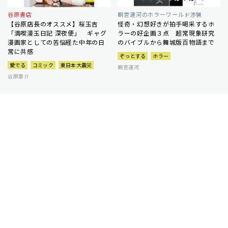
谷原書店
朝宮運河のホラーワールド渉猟
【谷原店長のオススメ】桜玉吉
怪奇・幻想好きが拍手喝采するホ
「満喫漫玉日記 深夜便」 ギャグ
ラーの好企画３点 超常現象研究
漫画家としての苦悩経た中年の日
のバイブルから舞城版百物語まで
常に共感
ぞっとする
ホラー
愛でる
コミック
東日本大震災
朝宮運河
谷原章介