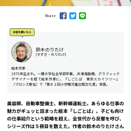
Share
お話を聞いた⼈
鈴木のりたけ
(すずき・のりたけ)
絵本作家
1975年生まれ。一橋大学社会学部卒業。JR東海勤務、グラフィック
デザイナーを経て絵本作家に。『しごとば 東京スカイツリー』
（ブロンズ新社）で「第６２回小学館児童出版文化賞」受賞。
――美容師、自動車整備士、新幹線運転士。あらゆる仕事の
魅力がギュッと詰まった絵本「しごとば」。子ども向け
の仕事紹介という範疇を超え、全世代から反響を呼び、
シリーズ作は５冊目を数えた。作者の鈴木のりたけさん