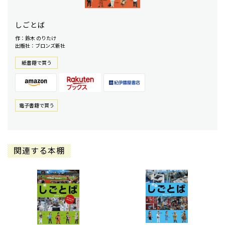
しごとば
作：鈴木 のりたけ
出版社：ブロンズ新社
紙書籍で買う
電⼦書籍で買う
関連する本棚