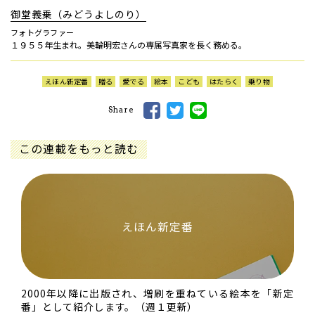
御堂義乗（みどうよしのり）
フォトグラファー
１９５５年生まれ。美輪明宏さんの専属写真家を長く務める。
えほん新定番
贈る
愛でる
絵本
こども
はたらく
乗り物
Share
この連載をもっと読む
えほん新定番
2000年以降に出版され、増刷を重ねている絵本を「新定
番」として紹介します。（週１更新）