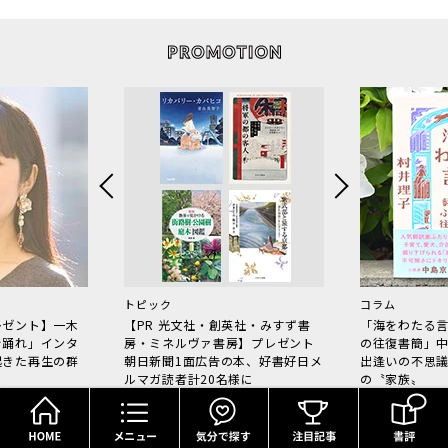
トピック
コラム
レゼント】一木
【PR 光文社・創英社・みすず書
「海をわたる
で踊れ」インタ
房・ミネルヴァ書房】プレゼント
の往復書簡」
起きた再生の群
朝日新聞1面広告の本、好書好日メ
出逢いの不思
ルマガ読者計20名様に
の〝家族〟
HOME
メニュー
気分で探す
PR by 集英社