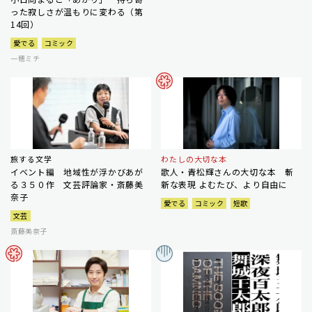
った寂しさが温もりに変わる（第
14回）
愛でる
コミック
一穂ミチ
旅する文学
わたしの大切な本
イベント編 地域性が浮かびあが
歌人・青松輝さんの大切な本 斬
る３５０作 文芸評論家・斎藤美
新な表現 よむたび、より自由に
奈子
愛でる
コミック
短歌
文芸
斎藤美奈子