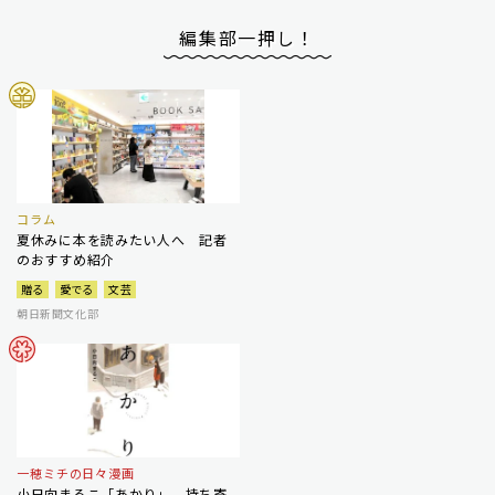
編集部一押し！
コラム
夏休みに本を読みたい人へ 記者
のおすすめ紹介
贈る
愛でる
文芸
朝日新聞文化部
一穂ミチの日々漫画
小日向まるこ「あかり」 持ち寄