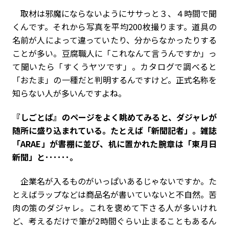
取材は邪魔にならないようにササっと３、４時間で聞
くんです。それから写真を平均200枚撮ります。道具の
名前が人によって違っていたり、分からなかったりする
ことが多い。豆腐職人に「これなんて言うんですか」っ
て聞いたら「すくうヤツです」。カタログで調べると
「おたま」の一種だと判明するんですけど。正式名称を
知らない人が多いんですよね。
――『しごとば』のページをよく眺めてみると、ダジャレが
随所に盛り込まれている。たとえば「新聞記者」。雑誌
「ARAE」が書棚に並び、机に置かれた腕章は「東月日
新聞」と･･････。
企業名が入るものがいっぱいあるじゃないですか。た
とえばラップなどは商品名が書いていないと不自然。苦
肉の策のダジャレ。これを褒めて下さる人が多いけれ
ど、考えるだけで筆が2時間ぐらい止まることもあるん