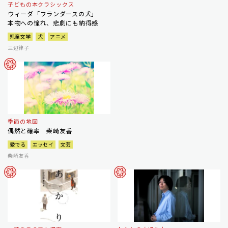
子どもの本クラシックス
ウィーダ「フランダースの犬」
本物への憧れ、悲劇にも納得感
児童文学
犬
アニメ
三辺律子
季節の地図
偶然と確率 柴崎友香
愛でる
エッセイ
文芸
柴崎友香