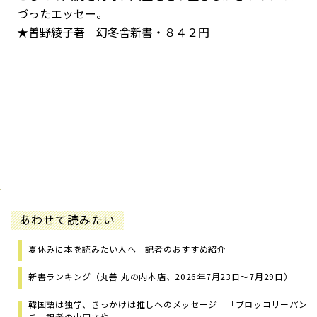
づったエッセー。
★曽野綾子著 幻冬舎新書・８４２円
あわせて読みたい
夏休みに本を読みたい人へ 記者のおすすめ紹介
新書ランキング（丸善 丸の内本店、2026年7月23日～7月29日）
韓国語は独学、きっかけは推しへのメッセージ 「ブロッコリーパン
チ」訳者の山口さや...