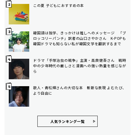
この夏 子どもにおすすめの本
韓国語は独学、きっかけは推しへのメッセージ 「ブ
ロッコリーパンチ」訳者の山口さやかさん K-POPも
韓国ドラマも知らない私が韓国文学を翻訳するまで
ドラマ「手塚治虫の戦争」主演・高良健吾さん 戦時
中の少年時代の厳しさと漫画への強い熱量を感じなが
ら
歌人・青松輝さんの大切な本 斬新な表現 よむたび、
より自由に
人気ランキング⼀覧