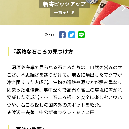
新書ピックアップ
一覧を見る
Share
『素敵な石ころの見つけ方』
河原や海岸で見られる石ころたちは、自然の営みのす
ごさ、不思議さを語りかける。地表に噴出したマグマが
冷え固まった火成岩、生物の遺骸や泥などが積み重なり
固まった堆積岩、地中深くで高温や高圧の環境に置かれ
変成した変成岩……。石ころ探しを安全に楽しむノウハ
ウや、石ころ探しの国内外のスポットを紹介。
★渡辺一夫著 中公新書ラクレ・９７２円