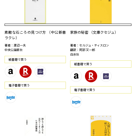
素敵な石ころの見つけ方 （中公新書
家族の秘密 （文庫クセジュ）
ラクレ）
著者：渡辺一夫
著者：セルジュ・ティスロン
中央公論新社
翻訳：阿部 又一郎
白水社
紙書籍で買う
紙書籍で買う
電⼦書籍で買う
電⼦書籍で買う