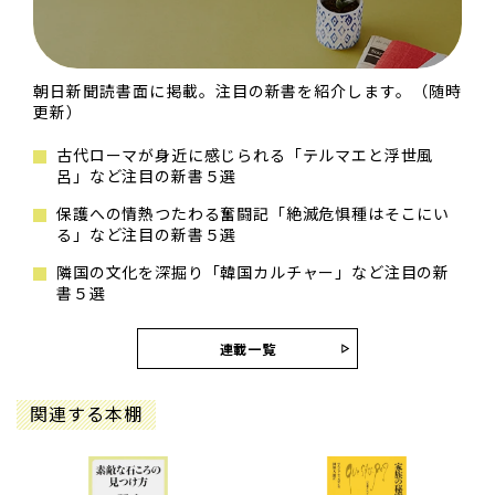
朝日新聞読書面に掲載。注目の新書を紹介します。（随時
更新）
古代ローマが身近に感じられる「テルマエと浮世風
呂」など注目の新書５選
保護への情熱つたわる奮闘記「絶滅危惧種はそこにい
る」など注目の新書５選
隣国の文化を深掘り「韓国カルチャー」など注目の新
書５選
連載一覧
関連する本棚