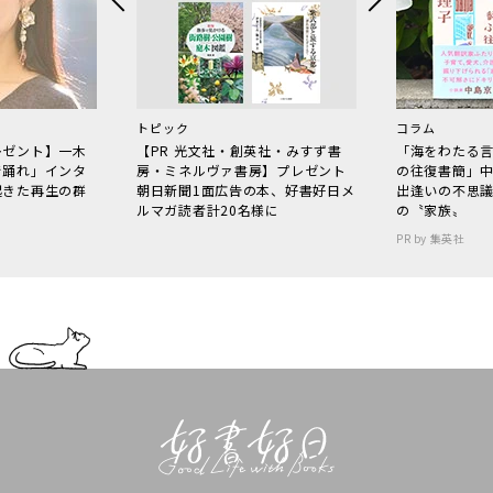
トピック
コラム
レゼント】一木
【PR 光文社・創英社・みすず書
「海をわたる
で踊れ」インタ
房・ミネルヴァ書房】プレゼント
の往復書簡」
起きた再生の群
朝日新聞1面広告の本、好書好日メ
出逢いの不思
ルマガ読者計20名様に
の〝家族〟
PR by 集英社