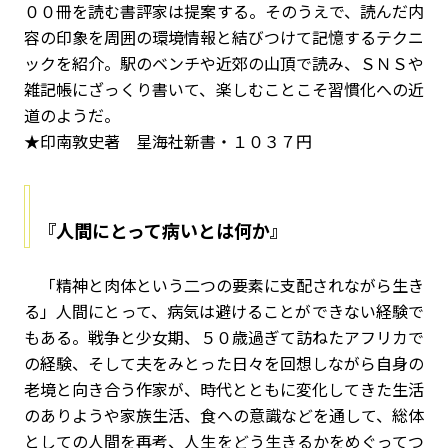
００冊を読む書評家は提案する。そのうえで、読んだ内
容の印象を周囲の環境情報と結びつけて記憶するテクニ
ックを紹介。駅のベンチや近郊の山頂で読み、ＳＮＳや
雑記帳にざっくり書いて、楽しむことこそ習慣化への近
道のようだ。
★印南敦史著 星海社新書・１０３７円
『人間にとって病いとは何か』
「精神と肉体という二つの要素に支配されながら生き
る」人間にとって、病気は避けることができない経験で
もある。戦争と少女期、５０歳過ぎて訪ねたアフリカで
の経験、そして夫をみとった日々を回想しながら自身の
老境と向き合う作家が、時代とともに変化してきた生活
のありようや家族生活、食への意識などを通して、総体
としての人間を再考、人生をどう生きるかをめぐってつ