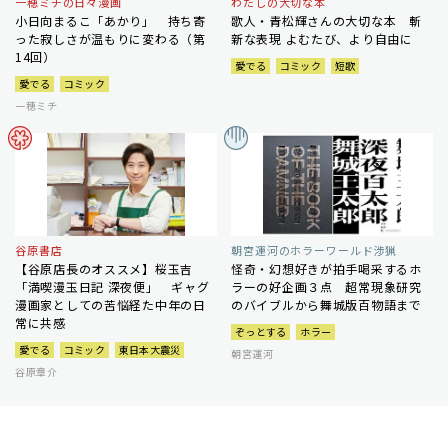
一穂ミチの日々漫画
わたしの大切な本
小日向まるこ「あかり」 持ち寄
歌人・青松輝さんの大切な本 斬
った寂しさが温もりに変わる（第
新な表現 よむたび、より自由に
14回）
愛でる
コミック
短歌
愛でる
コミック
一穂ミチ
谷原書店
朝宮運河のホラーワールド渉猟
【谷原店長のオススメ】桜玉吉
怪奇・幻想好きが拍手喝采するホ
「満喫漫玉日記 深夜便」 ギャグ
ラーの好企画３点 超常現象研究
漫画家としての苦悩経た中年の日
のバイブルから舞城版百物語まで
常に共感
ぞっとする
ホラー
愛でる
コミック
東日本大震災
朝宮運河
谷原章介