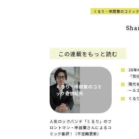
くるり・岸田繁のコミッ
Sha
この連載をもっと読む
38
「気
現代
くるり・岸田繁のコミ
ール
ック奇想転外
くる
人気ロックバンド「くるり」のフ
ロントマン・岸田繁さんによるコ
ミック書評！（不定期更新）