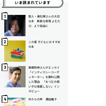
いま読まれています
歌人・青松輝さんの大切
な本 斬新な表現 よむた
び、より自由に
この夏 子どもにおすすめ
の本
髙嶋政伸さんがエッセイ
「インティマシーコーデ
ィネーター」を無料公開
した理由 「おつむの良
い子は長居しない」イン
タビュー
外からの声 澤田瞳子