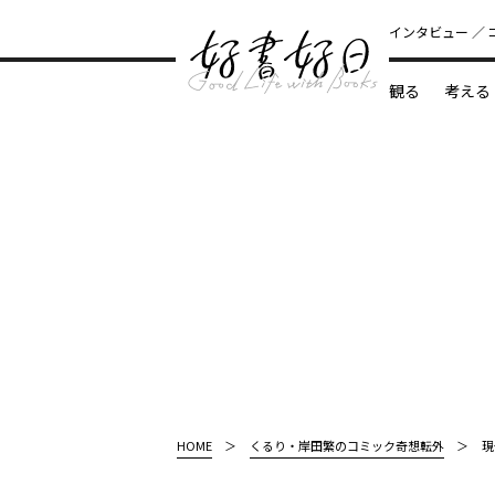
インタビュー
観る
考える
どんな本
HOME
くるり・岸田繁のコミック奇想転外
現