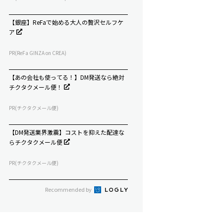
【銀座】ReFaで始める大人の贅沢セルフケ
ア
PR(ReFa GINZA on CREA)
【あの会社も使ってる！】DM発送なら絶対
チクタクメール便！
PR(チクタクメール便)
【DM発送業界激震】コストを抑えた配達な
らチクタクメール便
PR(チクタクメール便)
Recommended by