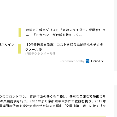
）
野球で五輪メダリスト〝高速スライダー〟伊藤智仁さ
ん 「ドカベン」が野球を教えてく...
里さんイン
【DM発送業界激震】コストを抑えた配達ならチクタ
クメール便
(PR)チクタクメール便
Recommended by
りのフロントマン。 作詞作曲の多くを手掛け、多彩な音楽性で映画のサ
の楽曲提供も行う。2016年より京都精華大学にて教鞭を執り、2018年
響楽団の依頼を受け完成させた初の交響曲「交響曲第一番」に続く「交