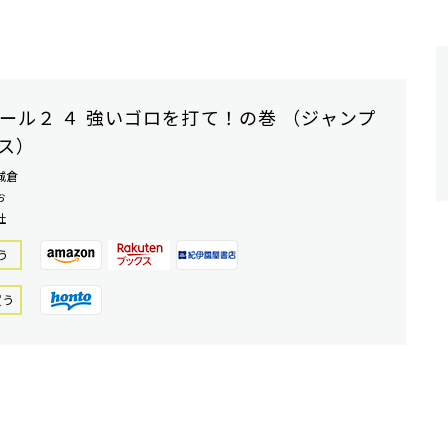
ール２ ４ 強いゴロを打て！の巻 （ジャンプ
ス）
城倉
お
社
う
買う