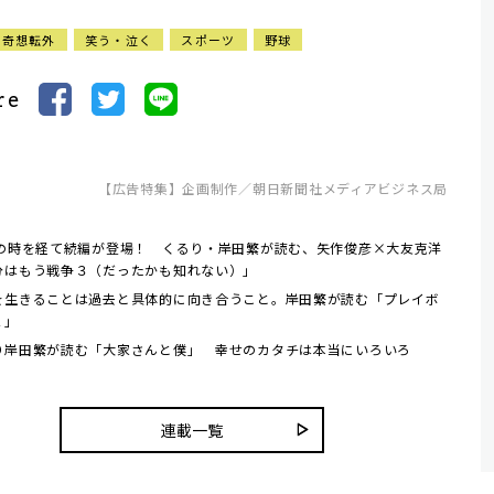
ク奇想転外
笑う・泣く
スポーツ
野球
re
【広告特集】企画制作／朝日新聞社メディアビジネス局
年の時を経て続編が登場！ くるり・岸田繁が読む、矢作俊彦×大友克洋
分はもう戦争３（だったかも知れない）」
を生きることは過去と具体的に向き合うこと。岸田繁が読む「プレイボ
２」
り岸田繁が読む「大家さんと僕」 幸せのカタチは本当にいろいろ
連載一覧