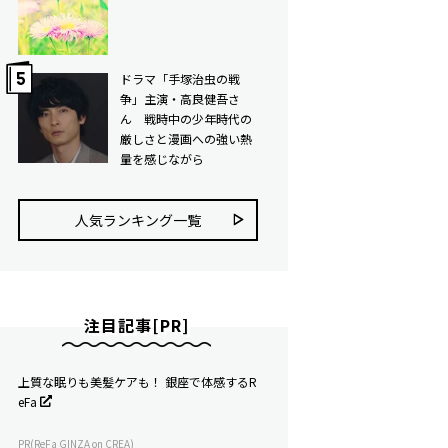
ドラマ「手塚治虫の戦
争」主演・高良健吾さ
ん 戦時中の少年時代の
厳しさと漫画への強い熱
量を感じながら
人気ランキング⼀覧
注目記事[PR]
上質な眠りも美髪ケアも！ 銀座で体感するR
eFa
PR(ReFa GINZA on CREA)