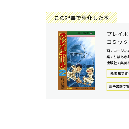
この記事で紹介した本
プレイボ
コミック
画：コージィ
案：ちばあき
出版社：集英
紙書籍で買
電⼦書籍で