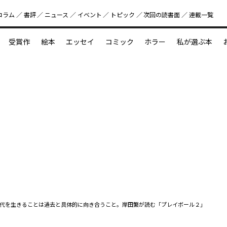
コラム
書評
ニュース
イベント
トピック
次回の読書⾯
連載一覧
好書好日
受賞作
絵本
エッセイ
コミック
ホラー
私が選ぶ本
？
えほん新定番
今めぐりたい児童文学の世界
図鑑の中の小宇宙
代を生きることは過去と具体的に向き合うこと。岸田繁が読む「プレイボール２」