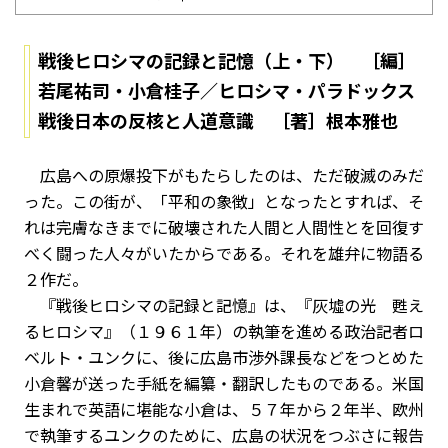
戦後ヒロシマの記録と記憶（上・下） ［編］
若尾祐司・小倉桂子／ヒロシマ・パラドックス
戦後日本の反核と人道意識 ［著］根本雅也
広島への原爆投下がもたらしたのは、ただ破滅のみだ
った。この街が、「平和の象徴」となったとすれば、そ
れは完膚なきまでに破壊された人間と人間性とを回復す
べく闘った人々がいたからである。それを雄弁に物語る
２作だ。
『戦後ヒロシマの記録と記憶』は、『灰墟の光 甦え
るヒロシマ』（１９６１年）の執筆を進める政治記者ロ
ベルト・ユンクに、後に広島市渉外課長などをつとめた
小倉馨が送った手紙を編纂・翻訳したものである。米国
生まれで英語に堪能な小倉は、５７年から２年半、欧州
で執筆するユンクのために、広島の状況をつぶさに報告