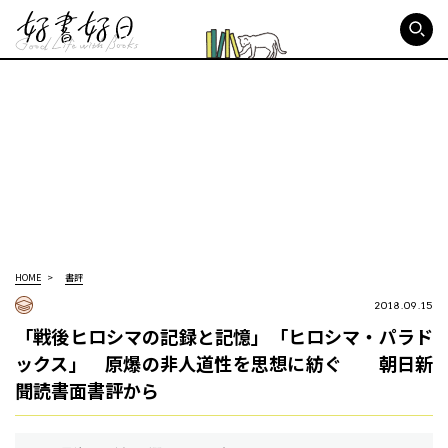
好書好日
HOME
書評
2018.09.15
「戦後ヒロシマの記録と記憶」「ヒロシマ・パラド
ックス」 原爆の非人道性を思想に紡ぐ 朝日新
聞読書面書評から