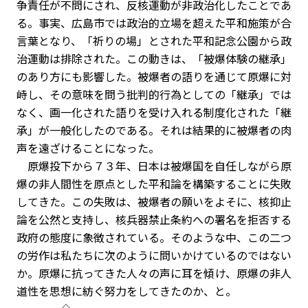
争責任が不問にされ、反核運動が非政治化したことであ
る。事実、広島市では政治的立場を超えた平和施策が合
言葉となり、「祈りの場」とされた平和記念公園から政
治運動は排除された。この動きは、「被爆体験の継承」
のあり方にも影響した。被爆者の語りを通じて原爆に対
峙し、その意味を問う批判的行為としての「継承」では
なく、画一化された語りを受け入れる制度化された「継
承」が一般化したのである。それは結果的に被爆者の肉
声を遠ざけることになった。
原爆投下から７３年、日本は被爆国を自任しながら原
爆の非人間性を原点とした平和論を構築することに失敗
してきた。この失敗は、被爆者の願いをよそに、核抑止
論を公然と支持し、核兵器禁止条約への署名を拒否する
政府の態度に象徴されている。そのような中、この二つ
の労作は私たちに次のように問いかけているのではない
か。原爆に抗ってきた人々の声に耳を傾け、原爆の非人
道性を思想に紡ぐ努力をしてきたのか、と。