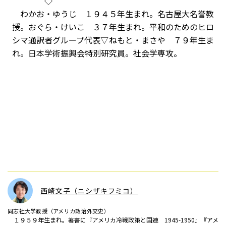
◇
わかお・ゆうじ １９４５年生まれ。名古屋大名誉教
授。おぐら・けいこ ３７年生まれ。平和のためのヒロ
シマ通訳者グループ代表▽ねもと・まさや ７９年生ま
れ。日本学術振興会特別研究員。社会学専攻。
西崎文子（ニシザキフミコ）
同志社大学教授（アメリカ政治外交史）
１９５９年生まれ。著書に『アメリカ冷戦政策と国連 1945-1950』『アメ