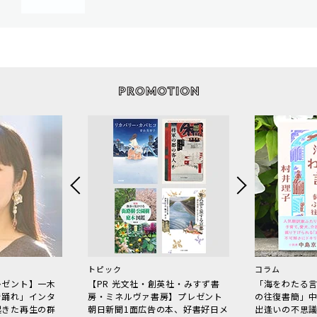
トピック
コラム
レゼント】一木
【PR 光文社・創英社・みすず書
「海をわたる
で踊れ」インタ
房・ミネルヴァ書房】プレゼント
の往復書簡」
起きた再生の群
朝日新聞1面広告の本、好書好日メ
出逢いの不思