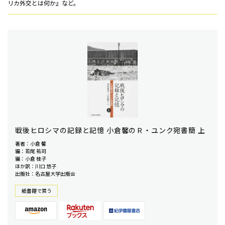
リカ外交とは何か』など。
戦後ヒロシマの記録と記憶 小倉馨のＲ・ユンク宛書簡 上
著者：小倉 馨
編：若尾 祐司
編：小倉 桂子
ほか訳：川口 悠子
出版社：名古屋大学出版会
紙書籍で買う