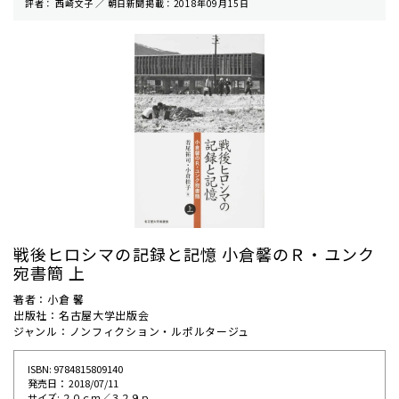
評者： 西崎文子 ／ 朝⽇新聞掲載：2018年09月15日
戦後ヒロシマの記録と記憶 小倉馨のＲ・ユンク
宛書簡 上
著者：小倉 馨
出版社：名古屋大学出版会
ジャンル：ノンフィクション・ルポルタージュ
ISBN: 9784815809140
発売⽇： 2018/07/11
サイズ: ２０ｃｍ／３２９ｐ