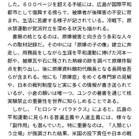
した。８００ページを超える手紙には、広島が国際平和
都市として復興する傍らで、被爆者が後障害の不安に苛
まれ、生活に苦慮する様子が記されている。冷戦下、原
水禁運動が党派対立を深める状況も描かれる。
書簡の核となるのは、原爆被害と向き合う多彩な人々
への取材記録だ。その中には「原爆の子の像」建立に奔
走し、用務員をしながら生涯を平和運動に捧げた河本一
郎や、被爆瓦や石に残された熱線の跡を調べて原爆炸裂
点を割り出し、後に原爆資料館初代館長となる長岡省吾
らが含まれる。他にも「原爆症」をめぐる専門家の見解
や、日本の裁判制度など実に多くの情報が書き送られて
いるが、小倉の願いは唯一つ、ユンクの著書を通じて核
実験禁止の重要性を世界に知らしめることである。
しかし、『ヒロシマ・パラドクス』によると、広島の
平和運動に見られる普遍主義や人道主義には、様々な
「副作用」も潜んでいた。特に重要なのは、「人類とい
う立場」が強調された結果、米国の投下責任や日本の戦