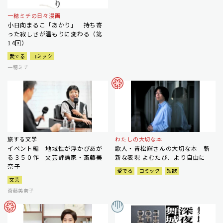
一穂ミチの日々漫画
小日向まるこ「あかり」 持ち寄
った寂しさが温もりに変わる（第
14回）
愛でる
コミック
一穂ミチ
旅する文学
わたしの大切な本
イベント編 地域性が浮かびあが
歌人・青松輝さんの大切な本 斬
る３５０作 文芸評論家・斎藤美
新な表現 よむたび、より自由に
奈子
愛でる
コミック
短歌
文芸
斎藤美奈子