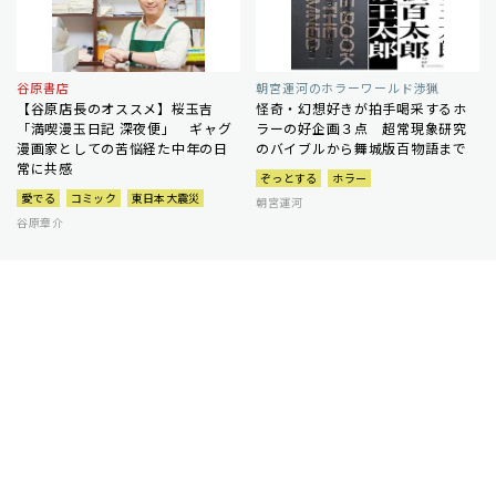
谷原書店
朝宮運河のホラーワールド渉猟
【谷原店長のオススメ】桜玉吉
怪奇・幻想好きが拍手喝采するホ
「満喫漫玉日記 深夜便」 ギャグ
ラーの好企画３点 超常現象研究
漫画家としての苦悩経た中年の日
のバイブルから舞城版百物語まで
常に共感
ぞっとする
ホラー
愛でる
コミック
東日本大震災
朝宮運河
谷原章介