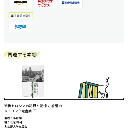
電⼦書籍で買う
関連する本棚
戦後ヒロシマの記録と記憶 小倉馨の
Ｒ・ユンク宛書簡 下
著者：小倉 馨
編：若尾 祐司
名古屋大学出版会