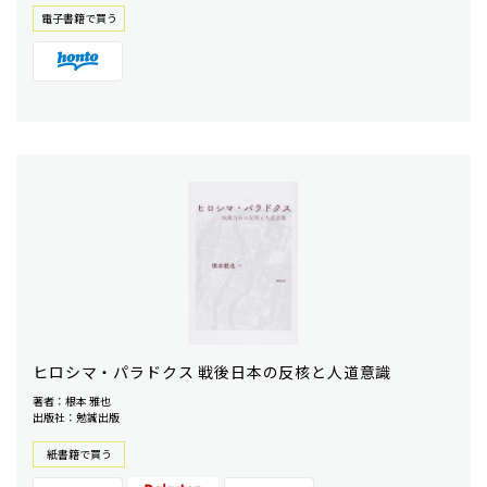
電⼦書籍で買う
ヒロシマ・パラドクス 戦後日本の反核と人道意識
著者：根本 雅也
出版社：勉誠出版
紙書籍で買う