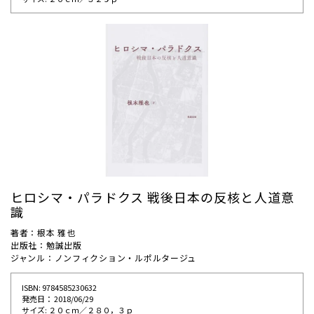
ヒロシマ・パラドクス 戦後日本の反核と人道意
識
著者：根本 雅也
出版社：勉誠出版
ジャンル：ノンフィクション・ルポルタージュ
ISBN: 9784585230632
発売⽇： 2018/06/29
サイズ: ２０ｃｍ／２８０，３ｐ