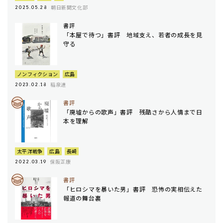
朝日新聞文化部
2025.05.28
書評
「本屋で待つ」書評 地域支え、若者の成長を見
守る
ノンフィクション
広島
稲泉連
2023.02.18
書評
「廃墟からの歌声」書評 残酷さから人情まで日
本を理解
太平洋戦争
広島
長崎
保阪正康
2022.03.19
書評
「ヒロシマを暴いた男」書評 恐怖の実相伝えた
報道の舞台裏