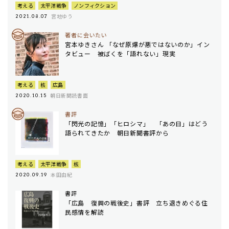
考える
太平洋戦争
ノンフィクション
宮地ゆう
2021.08.07
著者に会いたい
宮本ゆきさん 「なぜ原爆が悪ではないのか」イン
タビュー 被ばくを「語れない」現実
考える
核
広島
朝日新聞読書面
2020.10.15
書評
「閃光の記憶」「ヒロシマ」 「あの日」はどう
語られてきたか 朝日新聞書評から
考える
太平洋戦争
核
本田由紀
2020.09.19
書評
「広島 復興の戦後史」書評 立ち退きめぐる住
民感情を解読