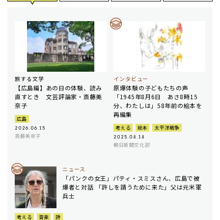
旅する文学
インタビュー
【広島編】あの日の体験、読み
原爆体験の子どもたちの声
直すとき 文芸評論家・斎藤美
「1945年8月6日 あさ8時15
奈子
分、わたしは」58年前の絵本を
再編集
広島
考える
絵本
太平洋戦争
2026.06.15
斎藤美奈子
2025.08.18
朝日新聞文化部
ニュース
「パンクの女王」パティ・スミスさん、広島で被
爆者と対話 「許しを請うために来た」父は元米軍
兵士
考える
音楽
詩