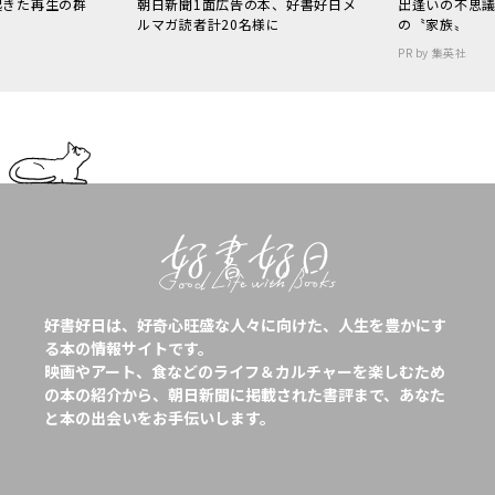
起きた再生の群
朝日新聞1面広告の本、好書好日メ
出逢いの不思
ルマガ読者計20名様に
の〝家族〟
PR by 集英社
好書好日は、好奇心旺盛な人々に向けた、人生を豊かにす
る本の情報サイトです。
映画やアート、食などのライフ＆カルチャーを楽しむため
の本の紹介から、朝日新聞に掲載された書評まで、あなた
と本の出会いをお手伝いします。