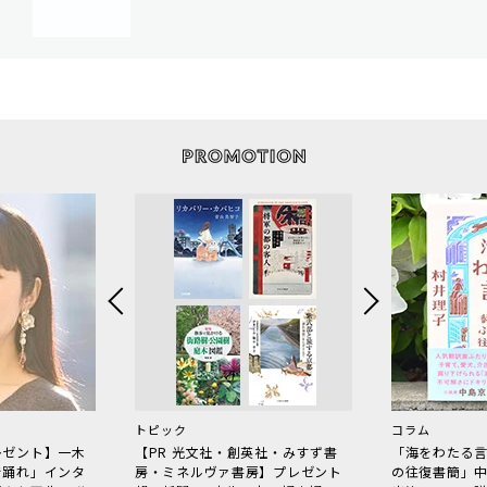
トピック
コラム
レゼント】一木
【PR 光文社・創英社・みすず書
「海をわたる
で踊れ」インタ
房・ミネルヴァ書房】プレゼント
の往復書簡」