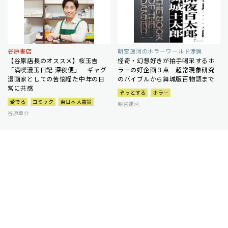
谷原書店
朝宮運河のホラーワールド渉猟
【谷原店長のオススメ】桜玉吉
怪奇・幻想好きが拍手喝采するホ
「満喫漫玉日記 深夜便」 ギャグ
ラーの好企画３点 超常現象研究
漫画家としての苦悩経た中年の日
のバイブルから舞城版百物語まで
常に共感
ぞっとする
ホラー
愛でる
コミック
東日本大震災
朝宮運河
谷原章介