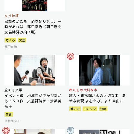
文芸時評
家族のかたち 心を配り合う、一
瞬があれば 都甲幸治〈朝日新聞
文芸時評26年7月〉
考える
文芸
都甲幸治
旅する文学
わたしの大切な本
イベント編 地域性が浮かびあが
歌人・青松輝さんの大切な本 斬
る３５０作 文芸評論家・斎藤美
新な表現 よむたび、より自由に
奈子
愛でる
コミック
短歌
文芸
斎藤美奈子