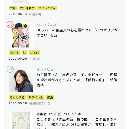
広島
太平洋戦争
コミュニティ
戸邉秀明
2020.05.30
BLことはじめ
BLラバーの書店員の心を震わせた「このセリフが
すごい！BL」
恋する
BL
ことば
井上將利
2020.05.20
インタビュー
柚月裕子さん「暴虎の牙」インタビュー 世代超
え受け継がれるイズムと熱、「孤狼の血」三部作
完結
ぞっとする
サスペンス
広島
朝日新聞文化部
2020.05.20
編集者（が／を）つくった本
こうの史代「夕凪の街 桜の国」「この世界の片
隅に」 邪悪さにぶつけた誠実さ 双葉社・染谷