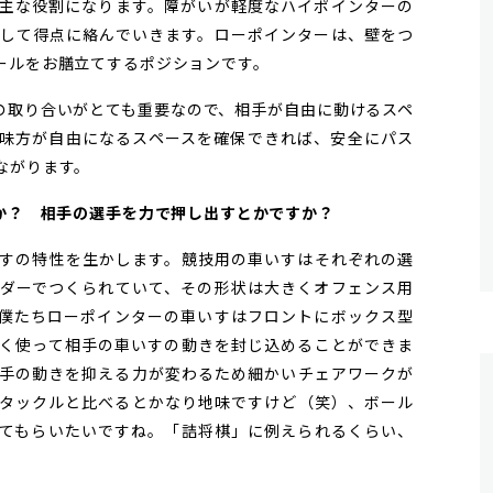
主な役割になります。障がいが軽度なハイポインターの
して得点に絡んでいきます。ローポインターは、壁をつ
ールをお膳立てするポジションです。
取り合いがとても重要なので、相手が自由に動けるスペ
味方が自由になるスペースを確保できれば、安全にパス
ながります。
すか？ 相手の選手を力で押し出すとかですか？
すの特性を生かします。競技用の車いすはそれぞれの選
ダーでつくられていて、その形状は大きくオフェンス用
僕たちローポインターの車いすはフロントにボックス型
く使って相手の車いすの動きを封じ込めることができま
手の動きを抑える力が変わるため細かいチェアワークが
タックルと比べるとかなり地味ですけど（笑）、ボール
てもらいたいですね。「詰将棋」に例えられるくらい、