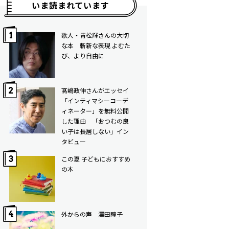
いま読まれています
歌人・青松輝さんの大切
な本 斬新な表現 よむた
び、より自由に
髙嶋政伸さんがエッセイ
「インティマシーコーデ
ィネーター」を無料公開
した理由 「おつむの良
い子は長居しない」イン
タビュー
この夏 子どもにおすすめ
の本
外からの声 澤田瞳子