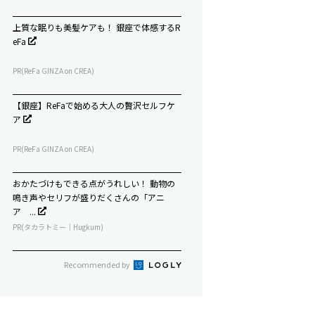
上質な眠りも美髪ケアも！ 銀座で体感するR
eFa
PR(ReFa GINZA on CREA)
【銀座】ReFaで始める大人の贅沢セルフケ
ア
PR(ReFa GINZA on CREA)
おかたづけもできる点がうれしい！ 動物の
鳴き声やセリフが盛りだくさんの「アニ
ア ...
PR(タカラトミー｜Hugkum)
Recommended by