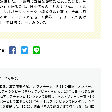
で誕生した。「最初は野蛮な競技だと思ったけど、今
い」と語るのは、日本代表の今井友明さん。ウィル
、リオパラリンピックで銅メダルを獲り、今年８月
とオーストラリアを破って世界一に。チームが掲げ
ル」の目標に、一歩近づいた。
re
い・ともあき）
出身。三菱商事所属。クラブチーム「RIZE CHIBA」メンバー。
チェアーラグビー（車いすラグビー）を始め、13年に日本代表に選
オセアニアチャンピオンシップで優勝し、ベストプレーヤー賞（1.0
バーとして出場した16年のリオパラリンピックで銅メダル、今年
ルを獲得した。10/20、青山学院大学記念会館で行われる「渋谷区