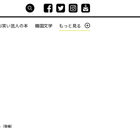
お笑い芸人の本
韓国文学
もっと見る
本屋は生きている
働きざかりの君たちへ
ん（後編）