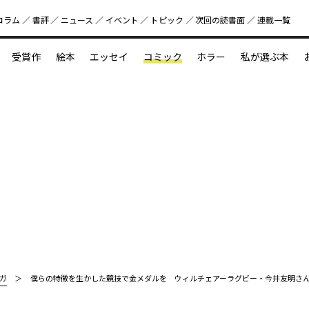
コラム
書評
ニュース
イベント
トピック
次回の読書⾯
連載一覧
好書好日
受賞作
絵本
エッセイ
コミック
ホラー
私が選ぶ本
？
えほん新定番
今めぐりたい児童文学の世界
図鑑の中の小宇宙
ガ
僕らの特徴を生かした競技で金メダルを ウィルチェアーラグビー・今井友明さ