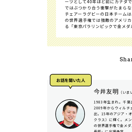
ーツとして40年ほど前にカナダ
ではぶつかり合う衝撃がたまらな
チェアーラグビーの日本チームは
の世界選手権では強敵のアメリカ
る「東京パラリンピックで金メダ
Sha
お話を聞いた⼈
今井友明
（いま
1983年生まれ。千葉
2009年からウィル
出。15年のアジア・
クラス）に輝く。メン
の世界選手権で金メダ
長杯」に出場予定。