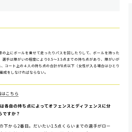
膝の上にボールを乗せて走ったりパスを回したりして、ボールを持った
選手は障がいの程度により0.5～3.5点までの持ち点があり、障がいが
れ、コート上の４人の持ち点の合計が8点以下（女性が入る場合はひとり
ー編成をしなければならない。
編はこちら
ヤーは各自の持ち点によってオフェンスとディフェンスに分
らですか？
の下から2番目。だいたい1.5点くらいまでの選手がロー