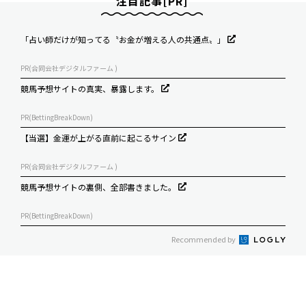
注目記事[PR]
「占い師だけが知ってる〝お金が増える人の共通点〟」
PR(合同会社デジタルファーム )
競馬予想サイトの真実、暴露します。
PR(BettingBreakDown)
【当選】金運が上がる直前に起こるサイン
PR(合同会社デジタルファーム )
競馬予想サイトの裏側、全部書きました。
PR(BettingBreakDown)
Recommended by