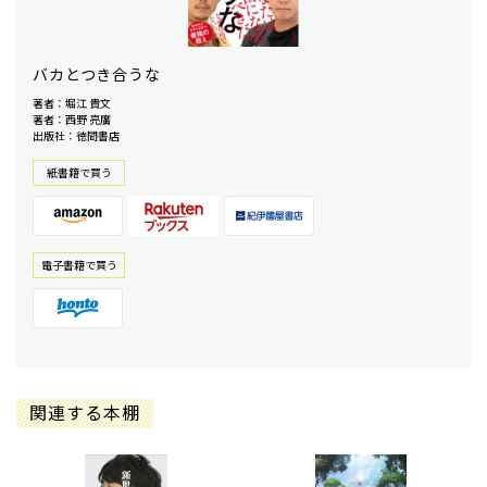
バカとつき合うな
著者：堀江 貴文
著者：西野 亮廣
出版社：徳間書店
紙書籍で買う
電⼦書籍で買う
関連する本棚