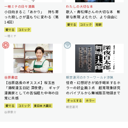
一穂ミチの日々漫画
わたしの大切な本
小日向まるこ「あかり」 持ち寄
歌人・青松輝さんの大切な本 斬
った寂しさが温もりに変わる（第
新な表現 よむたび、より自由に
14回）
愛でる
コミック
短歌
愛でる
コミック
一穂ミチ
谷原書店
朝宮運河のホラーワールド渉猟
【谷原店長のオススメ】桜玉吉
怪奇・幻想好きが拍手喝采するホ
「満喫漫玉日記 深夜便」 ギャグ
ラーの好企画３点 超常現象研究
漫画家としての苦悩経た中年の日
のバイブルから舞城版百物語まで
常に共感
ぞっとする
ホラー
愛でる
コミック
東日本大震災
朝宮運河
谷原章介