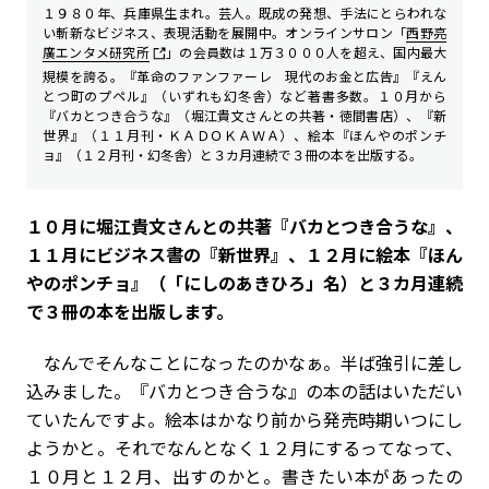
１９８０年、兵庫県生まれ。芸人。既成の発想、手法にとらわれな
い斬新なビジネス、表現活動を展開中。オンラインサロン「
西野亮
廣エンタメ研究所
」の会員数は１万３０００人を超え、国内最大
規模を誇る。『革命のファンファーレ 現代のお金と広告』『えん
とつ町のプペル』（いずれも幻冬舎）など著書多数。１０月から
『バカとつき合うな』（堀江貴文さんとの共著・徳間書店）、『新
世界』（１１月刊・ＫＡＤＯＫＡＷＡ）、絵本『ほんやのポンチ
ョ』（１２月刊・幻冬舎）と３カ月連続で３冊の本を出版する。
――１０月に堀江貴文さんとの共著『バカとつき合うな』、
１１月にビジネス書の『新世界』、１２月に絵本『ほん
やの
ポンチョ
』（「にしのあきひろ」名）と３カ月連続
で３冊の本を出版します。
なんでそんなことになったのかなぁ。半ば強引に差し
込みました。『バカとつき合うな』の本の話はいただい
ていたんですよ。絵本はかなり前から発売時期いつにし
ようかと。それでなんとなく１２月にするってなって、
１０月と１２月、出すのかと。書きたい本があったの