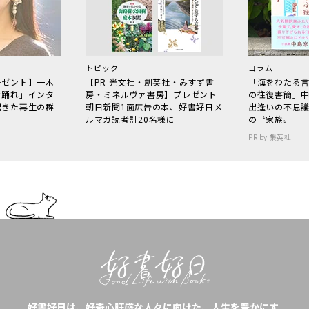
トピック
コラム
レゼント】一木
【PR 光文社・創英社・みすず書
「海をわたる
で踊れ」インタ
房・ミネルヴァ書房】プレゼント
の往復書簡」
起きた再生の群
朝日新聞1面広告の本、好書好日メ
出逢いの不思
ルマガ読者計20名様に
の〝家族〟
PR by 集英社
好書好日は、好奇心旺盛な人々に向けた、人生を豊かにす