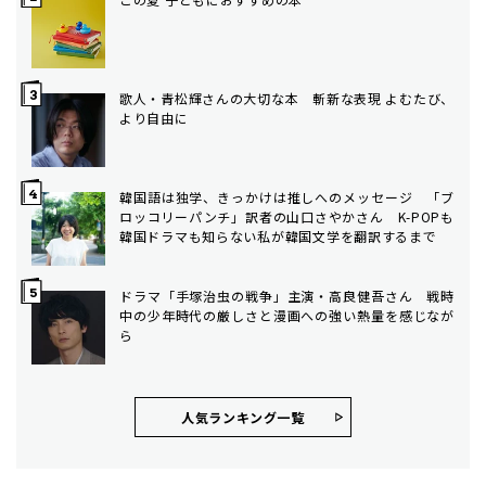
歌人・青松輝さんの大切な本 斬新な表現 よむたび、
より自由に
韓国語は独学、きっかけは推しへのメッセージ 「ブ
ロッコリーパンチ」訳者の山口さやかさん K-POPも
韓国ドラマも知らない私が韓国文学を翻訳するまで
ドラマ「手塚治虫の戦争」主演・高良健吾さん 戦時
中の少年時代の厳しさと漫画への強い熱量を感じなが
ら
人気ランキング⼀覧