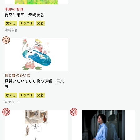
季節の地図
偶然と確率 柴崎友香
愛でる
エッセイ
文芸
柴崎友香
信と疑のあいだ
見習いたい１００歳の達観 青来
有一
考える
エッセイ
文芸
青来有一