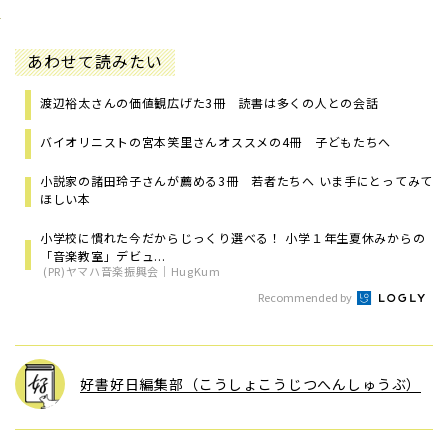
あわせて読みたい
渡辺裕太さんの価値観広げた3冊 読書は多くの人との会話
バイオリニストの宮本笑里さんオススメの4冊 子どもたちへ
小説家の諸田玲子さんが薦める3冊 若者たちへ いま手にとってみて
ほしい本
小学校に慣れた今だからじっくり選べる！ 小学１年生夏休みからの
「音楽教室」デビュ...
(PR)ヤマハ音楽振興会｜HugKum
Recommended by
好書好日編集部（こうしょこうじつへんしゅうぶ）