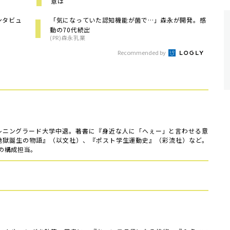
意は
ンタビュ
「気になっていた認知機能が菌で…」森永が開発。感
動の70代続出
(PR)森永乳業
Recommended by
、レニングラード大学中退。著書に『身近な人に「へぇー」と言わせる意
『地獄誕生の物語』（以文社）、『ポスト学生運動史』（彩流社）など。
の構成担当。