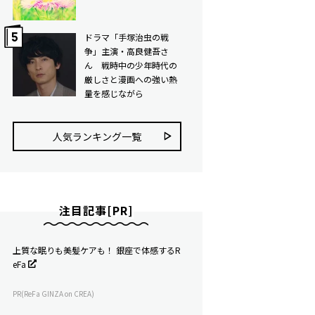
ドラマ「手塚治虫の戦
争」主演・高良健吾さ
ん 戦時中の少年時代の
厳しさと漫画への強い熱
量を感じながら
人気ランキング⼀覧
注目記事[PR]
上質な眠りも美髪ケアも！ 銀座で体感するR
eFa
PR(ReFa GINZA on CREA)