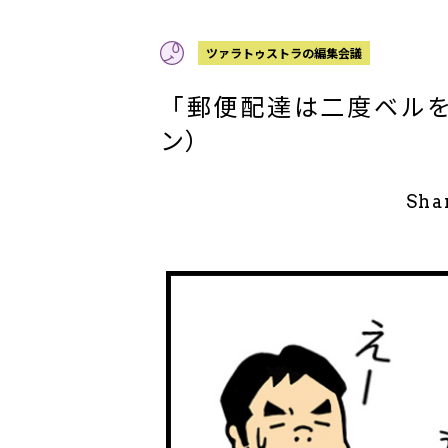
ツァラトゥストラの編集会議
「郵便配達は二度ベル
ン）
Sha