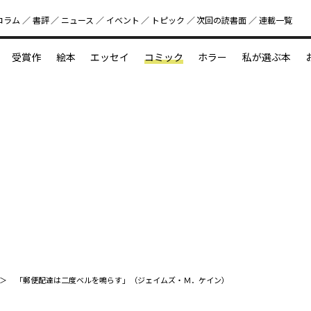
コラム
書評
ニュース
イベント
トピック
次回の読書⾯
連載一覧
好書好日
受賞作
絵本
エッセイ
コミック
ホラー
私が選ぶ本
？
えほん新定番
今めぐりたい児童文学の世界
図鑑の中の小宇宙
「郵便配達は二度ベルを鳴らす」（ジェイムズ・Ｍ．ケイン）