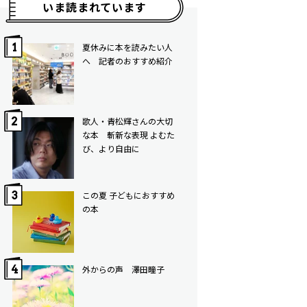
いま読まれています
夏休みに本を読みたい人
へ 記者のおすすめ紹介
歌人・青松輝さんの大切
な本 斬新な表現 よむた
び、より自由に
この夏 子どもにおすすめ
の本
外からの声 澤田瞳子