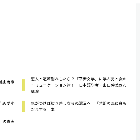
恋人と喧嘩別れしたら？「平安文学」に学ぶ男と女の
桃山商事
コミュニケーション術！ 日本語学者・山口仲美さん
講演
“恋愛小
気がつけば抜き差しならぬ泥沼へ 「禁断の恋に身も
だえする」本
」の真実