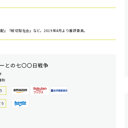
気配』『紋切型社会』など。2019年4月より書評委員。
ーとの七〇〇日戦争
子
春秋
う
買う