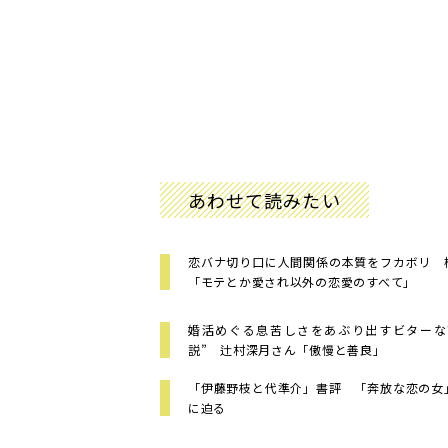
あわせて読みたい
恋バナ切り口に人間関係の本質をフカボリ 
「モテとか愛され以外の恋愛のすべて」
婚活めぐる息苦しさをあぶり出すビターな
説” 辻村深月さん「傲慢と善良」
「伊藤野枝と代準介」書評 「奔放な恋の女
に迫る