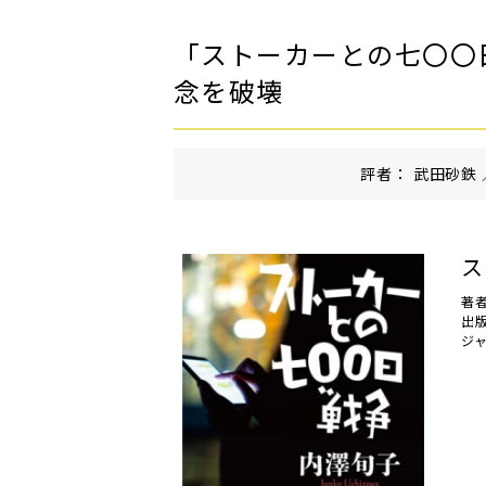
「ストーカーとの七〇〇
念を破壊
評者： 武田砂鉄 
ス
著
出
ジ