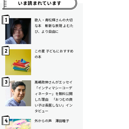
いま読まれています
歌人・青松輝さんの大切
な本 斬新な表現 よむた
び、より自由に
この夏 子どもにおすすめ
の本
髙嶋政伸さんがエッセイ
「インティマシーコーデ
ィネーター」を無料公開
した理由 「おつむの良
い子は長居しない」イン
タビュー
外からの声 澤田瞳子