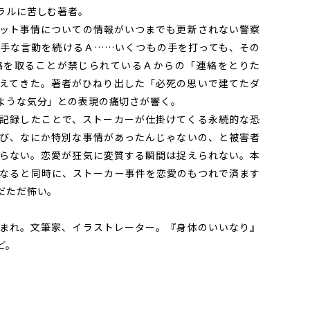
ラルに苦しむ著者。
ット事情についての情報がいつまでも更新されない警察
手な言動を続けるＡ……いくつもの手を打っても、その
絡を取ることが禁じられているＡからの「連絡をとりた
えてきた。著者がひねり出した「必死の思いで建てたダ
ような気分」との表現の痛切さが響く。
記録したことで、ストーカーが仕掛けてくる永続的な恐
び、なにか特別な事情があったんじゃないの、と被害者
らない。恋愛が狂気に変質する瞬間は捉えられない。本
なると同時に、ストーカー事件を恋愛のもつれで済ます
だただ怖い。
まれ。文筆家、イラストレーター。『身体のいいなり』
ど。