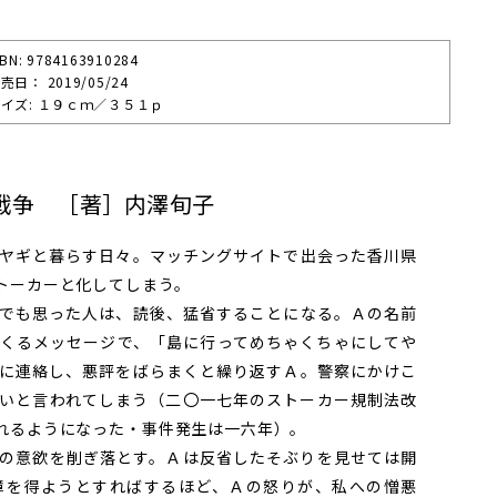
SBN: 9784163910284
売⽇： 2019/05/24
イズ: １９ｃｍ／３５１ｐ
戦争 ［著］内澤旬子
ヤギと暮らす日々。マッチングサイトで出会った香川県
トーカーと化してしまう。
でも思った人は、読後、猛省することになる。Ａの名前
くるメッセージで、「島に行ってめちゃくちゃにしてや
に連絡し、悪評をばらまくと繰り返すＡ。警察にかけこ
いと言われてしまう（二〇一七年のストーカー規制法改
れるようになった・事件発生は一六年）。
の意欲を削ぎ落とす。Ａは反省したそぶりを見せては開
障を得ようとすればするほど、Ａの怒りが、私への憎悪