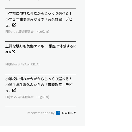
小学校に慣れた今だからじっくり選べる！
小学１年生夏休みからの「音楽教室」デビ
ュ...
PR(ヤマハ音楽振興会｜HugKum)
上質な眠りも美髪ケアも！ 銀座で体感するR
eFa
PR(ReFa GINZA on CREA)
小学校に慣れた今だからじっくり選べる！
小学１年生夏休みからの「音楽教室」デビ
ュ...
PR(ヤマハ音楽振興会｜HugKum)
Recommended by