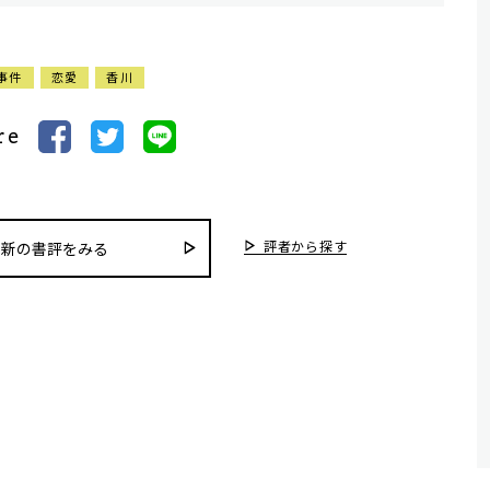
事件
恋愛
香川
re
評者から探す
最新の書評をみる