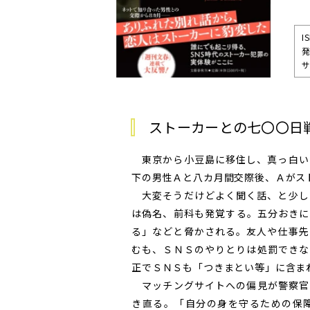
I
発
サ
ストーカーとの七〇〇日
東京から小豆島に移住し、真っ白い
下の男性Ａと八カ月間交際後、Ａがス
大変そうだけどよく聞く話、と少し
は偽名、前科も発覚する。五分おきに
る」などと脅かされる。友人や仕事先
むも、ＳＮＳのやりとりは処罰できな
正でＳＮＳも「つきまとい等」に含ま
マッチングサイトへの偏見が警察官
き直る。「自分の身を守るための保