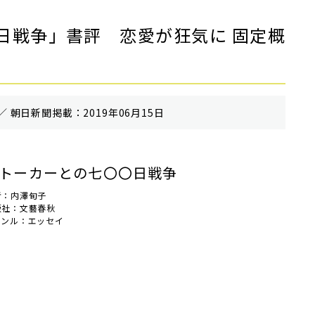
日戦争」書評 恋愛が狂気に 固定概
／ 朝⽇新聞掲載：2019年06月15日
トーカーとの七〇〇日戦争
者：内澤旬子
版社：文藝春秋
ャンル：エッセイ