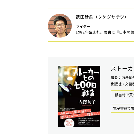
武田砂鉄（タケダサテツ）
ライター
1982年生まれ。著書に『日本の
ストーカ
著者：内澤旬
出版社：文藝
紙書籍で買
電⼦書籍で