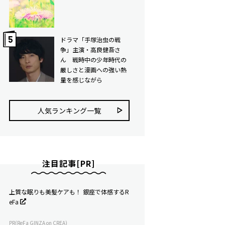
ドラマ「手塚治虫の戦
争」主演・高良健吾さ
ん 戦時中の少年時代の
厳しさと漫画への強い熱
量を感じながら
人気ランキング⼀覧
注目記事[PR]
上質な眠りも美髪ケアも！ 銀座で体感するR
eFa
PR(ReFa GINZA on CREA)