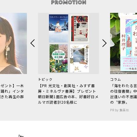
トピック
コラム
レゼント】一木
【PR 光文社・創英社・みすず書
「海をわたる
で踊れ」インタ
房・ミネルヴァ書房】プレゼント
の往復書簡」
起きた再生の群
朝日新聞1面広告の本、好書好日メ
出逢いの不思
ルマガ読者計20名様に
の〝家族〟
PR by 集英社