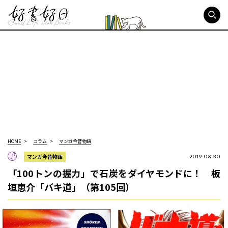
好書好日
HOME
コラム
マンガ今昔物語
マンガ今昔物語
2019.08.30
「100トンの握力」で石炭をダイヤモンドに！ 板
垣恵介「バキ道」（第105回）