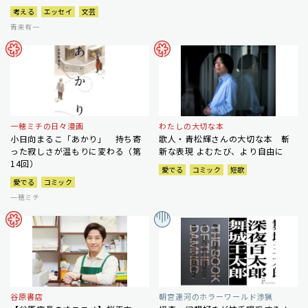
考える
エッセイ
文芸
青来有一
一穂ミチの日々漫画
わたしの大切な本
小日向まるこ「あかり」 持ち寄
歌人・青松輝さんの大切な本 斬
った寂しさが温もりに変わる（第
新な表現 よむたび、より自由に
14回）
愛でる
コミック
短歌
愛でる
コミック
一穂ミチ
谷原書店
朝宮運河のホラーワールド渉猟