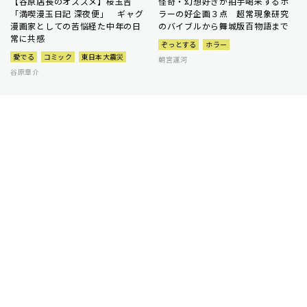
【谷原店長のオススメ】桜玉吉
怪奇・幻想好きが拍手喝采するホ
「満喫漫玉日記 深夜便」 ギャグ
ラーの好企画３点 超常現象研究
漫画家としての苦悩経た中年の日
のバイブルから舞城版百物語まで
常に共感
ぞっとする
ホラー
愛でる
コミック
東日本大震災
朝宮運河
谷原章介