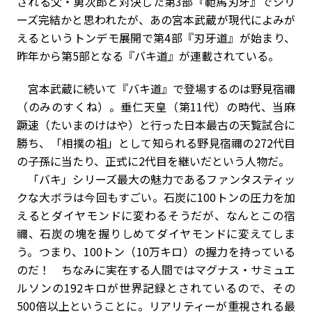
される父・勇次郎と対決した第3部『範馬刃牙』でシリ
ーズ完結かと思われたが、あの宮本武蔵が現代によみが
えるというトンデモ展開で第4部『刃牙道』が始まり、
昨年から第5部となる『バキ道』が連載されている。
宮本武蔵に続いて『バキ道』で登場するのは野見宿禰
（のみのすくね）。垂仁天皇（第11代）の時代、当麻
蹶速（たいまのけはや）と行った日本最古の天覧試合に
勝ち、「相撲の祖」として知られる野見宿禰の272代目
の子孫に当たり、正式に2代目を継いだという人物だ。
「バキ」シリーズ最大の魅力であるファンタスティッ
クな大ボラは今回もすごい。石炭に100トンの圧力を加
えるとダイヤモンドに変わるそうだが、なんとこの宿
禰、石炭の塊を握りしめてダイヤモンドに変えてしま
う。つまり、100トン（10万キロ）の握力を持っている
のだ！ ちなみに実在する人間ではマグナス・サミュエ
ルソンの192キロが世界記録とされているので、その
500倍以上ということに。リアリティーが重視される最