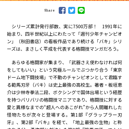
Share
シリーズ累計発行部数、実に7500万部！ 1991年に
始まり、四半世紀以上にわたって「週刊少年チャンピオ
ン」（秋田書店）の看板作品であり続ける「バキ」シリ
ーズは、まさしく平成を代表する格闘技マンガだろう。
あらゆる格闘家が集まり、「武器さえ使わなければ何
をしてもいい」という究極ルールでぶつかり合う「東京
ドーム地下闘技場」で不動のチャンピオンとして君臨す
る範馬刃牙（バキ）は史上最強の高校生。著者・板垣恵
介は少林寺拳法二段、ボクシングで国体出場という経歴
を持つバリバリの格闘技マニアであり、格闘技に対する
愛と異様なまでの“超人へのあこがれ”から人間離れした
怪物たちが次々と登場する。第1部『グラップラー刃
牙』、第2部『バキ』を経て、「地上最強の生物」と称