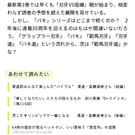
最新第3巻では早くも「刃牙VS宿禰」戦が始まり、相変
わらず読者の予想を超えた展開を見せている。
しかし、「バキ」シリーズはどこまで続くのか？ 2
年後に連載30周年を迎えるのはもはや間違いないだろ
う。『グラップラー刃牙』『バキ』『範馬刃牙』『刃牙
道』『バキ道』という流れから、次は『範馬刃牙道』か
な？
あわせて読みたい
柔道部みんなで楽しんだ“バイブル” 柔道・高藤直寿さん（前編）
「美しくなりたい」人たちが抱えるもの 鈴川恵康「Dr.クインチ」
（第116回）
次こそオリンピックで一番になる 柔道・高藤直寿さん（後編）
64年の歴史が宿るヘッドホン、いい意味で「想定外」の音質
(PR)Marshall Group AB