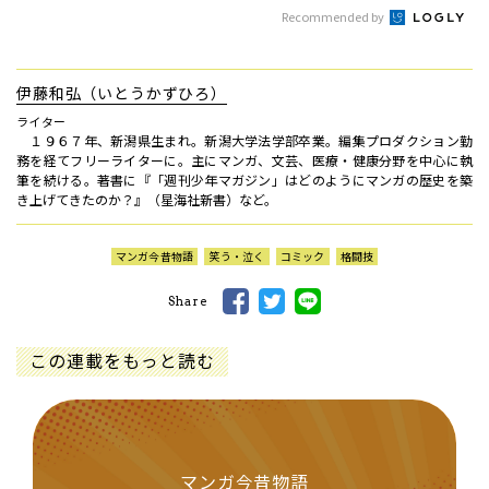
Recommended by
伊藤和弘（いとうかずひろ）
ライター
１９６７年、新潟県生まれ。新潟大学法学部卒業。編集プロダクション勤
務を経てフリーライターに。主にマンガ、文芸、医療・健康分野を中心に執
筆を続ける。著書に『「週刊少年マガジン」はどのようにマンガの歴史を築
き上げてきたのか？』（星海社新書）など。
マンガ今昔物語
笑う・泣く
コミック
格闘技
Share
この連載をもっと読む
マンガ今昔物語