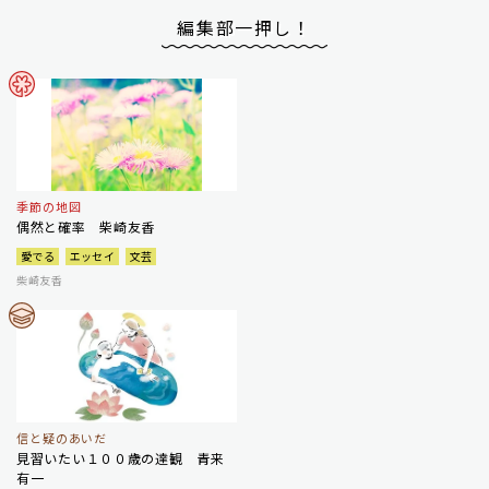
編集部一押し！
季節の地図
偶然と確率 柴崎友香
愛でる
エッセイ
文芸
柴崎友香
信と疑のあいだ
見習いたい１００歳の達観 青来
有一