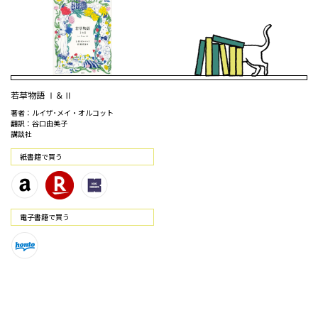
若草物語 Ⅰ＆Ⅱ
著者：ルイザ･メイ・オルコット
翻訳：谷口由美子
講談社
紙書籍で買う
電⼦書籍で買う