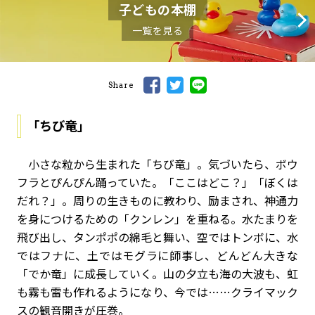
子どもの本棚
一覧を見る
Share
「ちび竜」
小さな粒から生まれた「ちび竜」。気づいたら、ボウ
フラとぴんぴん踊っていた。「ここはどこ？」「ぼくは
だれ？」。周りの生きものに教わり、励まされ、神通力
を身につけるための「クンレン」を重ねる。水たまりを
飛び出し、タンポポの綿毛と舞い、空ではトンボに、水
ではフナに、土ではモグラに師事し、どんどん大きな
「でか竜」に成長していく。山の夕立も海の大波も、虹
も霧も雷も作れるようになり、今では……クライマック
スの観音開きが圧巻。