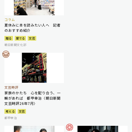
コラム
夏休みに本を読みたい人へ 記者
のおすすめ紹介
贈る
愛でる
文芸
朝日新聞文化部
文芸時評
家族のかたち 心を配り合う、一
瞬があれば 都甲幸治〈朝日新聞
文芸時評26年7月〉
考える
文芸
都甲幸治