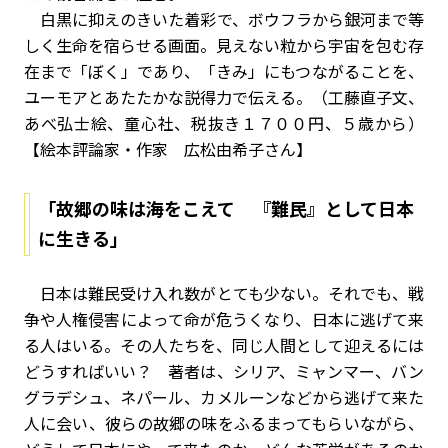
白黒に抑えのきいた着彩で、ボウフラから銀河まで等
しく生命を宿らせる画面。見えない粒から宇宙を包む存
在まで「ぼく」であり、「きみ」にもつながることを、
ユーモアとあたたかな説得力で伝える。（工藤直子文、
あべ弘士絵、童心社、税抜き１７００円、５歳から）
【絵本評論家・作家 広松由希子さん】
「故郷の味は海をこえて 『難民』として日本
に生きる」
日本は難民受け入れ数がとても少ない。それでも、戦
争や人権侵害によって命が危うくなり、日本に逃げて来
る人はいる。その人たちを、同じ人間として迎えるには
どうすればいい？ 著者は、シリア、ミャンマー、バン
グラデシュ、ネパール、カメルーンなどから逃げて来た
人に会い、彼らの故郷の味をふるまってもらいながら、