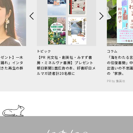
トピック
コラム
レゼント】一木
【PR 光文社・創英社・みすず書
「海をわたる
で踊れ」インタ
房・ミネルヴァ書房】プレゼント
の往復書簡」
起きた再生の群
朝日新聞1面広告の本、好書好日メ
出逢いの不思
ルマガ読者計20名様に
の〝家族〟
PR by 集英社