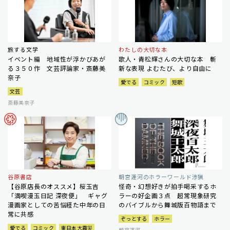
旅する文学
わたしの大切な本
イベント編 地域性が浮かびあが
歌人・青松輝さんの大切な本 斬
る３５０作 文芸評論家・斎藤美
新な表現 よむたび、より自由に
奈子
愛でる
コミック
短歌
文芸
斎藤美奈子
谷原書店
朝宮運河のホラーワールド渉猟
【谷原店長のオススメ】桜玉吉
怪奇・幻想好きが拍手喝采するホ
「満喫漫玉日記 深夜便」 ギャグ
ラーの好企画３点 超常現象研究
漫画家としての苦悩経た中年の日
のバイブルから舞城版百物語まで
常に共感
ぞっとする
ホラー
愛でる
コミック
東日本大震災
朝宮運河