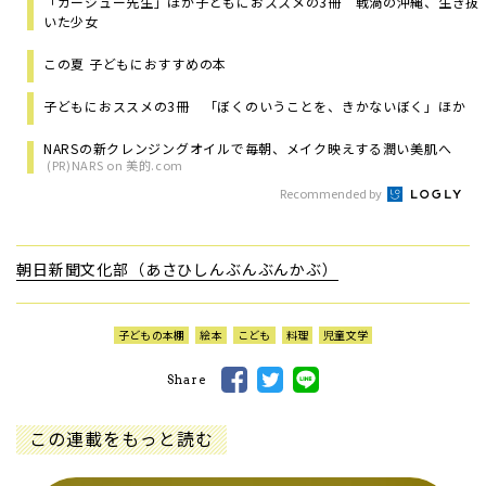
「ガージュー先生」ほか子どもにおススメの3冊 戦渦の沖縄、生き抜
いた少女
この夏 子どもにおすすめの本
子どもにおススメの3冊 「ぼくのいうことを、きかないぼく」ほか
NARSの新クレンジングオイルで毎朝、メイク映えする潤い美肌へ
(PR)NARS on 美的.com
Recommended by
朝日新聞文化部（あさひしんぶんぶんかぶ）
子どもの本棚
絵本
こども
料理
児童文学
Share
この連載をもっと読む