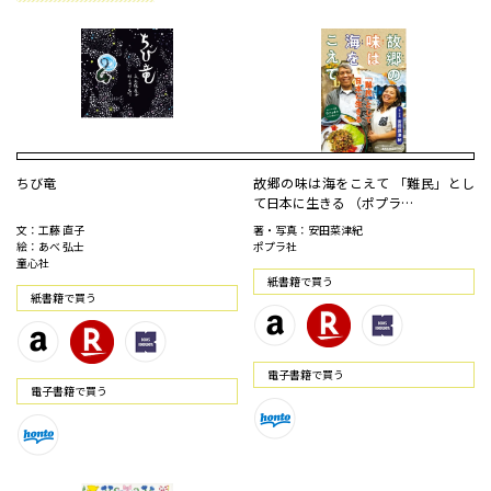
ちび竜
故郷の味は海をこえて 「難民」とし
て日本に生きる （ポプラ…
文：工藤 直子
著・写真：安田菜津紀
絵：あべ 弘士
ポプラ社
童心社
紙書籍で買う
紙書籍で買う
電⼦書籍で買う
電⼦書籍で買う