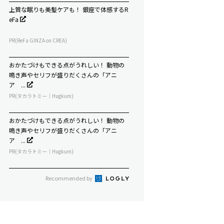
上質な眠りも美髪ケアも！ 銀座で体感するR
eFa
PR(ReFa GINZA on CREA)
おかたづけもできる点がうれしい！ 動物の
鳴き声やセリフが盛りだくさんの「アニ
ア ...
PR(タカラトミー｜Hugkum)
おかたづけもできる点がうれしい！ 動物の
鳴き声やセリフが盛りだくさんの「アニ
ア ...
PR(タカラトミー｜Hugkum)
Recommended by