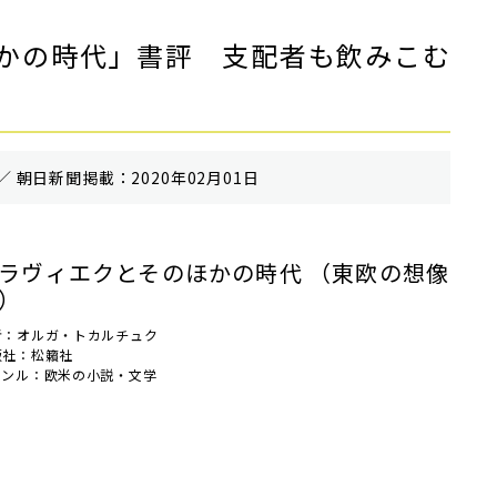
かの時代」書評 支配者も飲みこむ
／ 朝⽇新聞掲載：2020年02月01日
ラヴィエクとそのほかの時代 （東欧の想像
）
者：オルガ・トカルチュク
版社：松籟社
ャンル：欧米の小説・文学