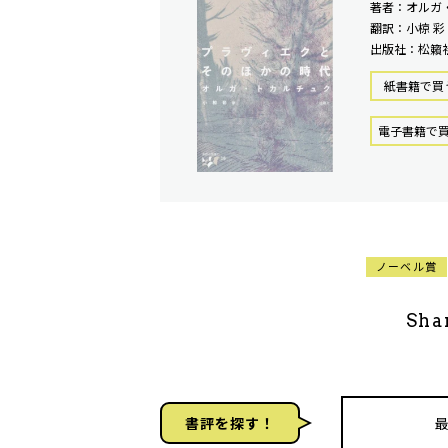
著者：オルガ
翻訳：小椋 彩
出版社：松籟
紙書籍で買
電⼦書籍で
ノーベル賞
Sha
書評を探す！