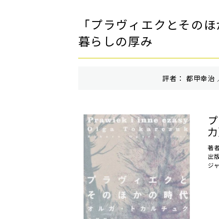
「プラヴィエクとそのほ
暮らしの厚み
評者： 都甲幸治 
プ
力
著
出
ジ