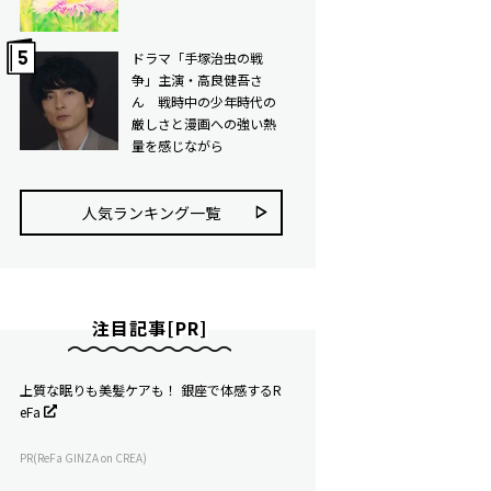
ドラマ「手塚治虫の戦
争」主演・高良健吾さ
ん 戦時中の少年時代の
厳しさと漫画への強い熱
量を感じながら
人気ランキング⼀覧
注目記事[PR]
上質な眠りも美髪ケアも！ 銀座で体感するR
eFa
PR(ReFa GINZA on CREA)