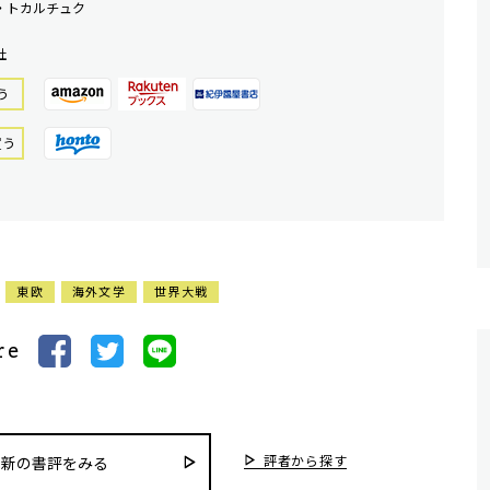
・トカルチュク
社
う
買う
東欧
海外文学
世界大戦
re
評者から探す
最新の書評をみる