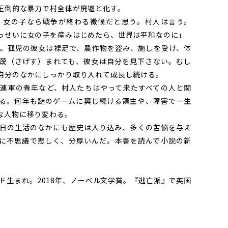
圧倒的な暴力で村全体が廃墟と化す。
女の子なら戦争が終わる徴候だと思う。村人は言う。
っせいに女の子を産みはじめたら、世界は平和なのに」
。孤児の彼女は裸足で、農作物を盗み、施しを受け、体
蔑（さげす）まれても、彼女は自分を見下さない。むし
自分のなかにしっかり取り入れて成長し続ける。
連軍の青年など、村人たちはやって来たすべての人と関
る。何年も謎のゲームに興じ続ける領主や、障害で一生
な人物に移り変わる。
日の生活のなかにも歴史は入り込み、多くの苦悩を与え
に不思議で悲しく、分厚いんだ。本書を読んで小説の新
ポーランド生まれ。2018年、ノーベル文学賞。『逃亡派』で英国