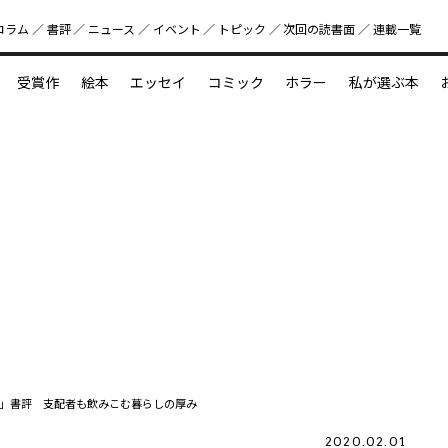
コラム
書評
ニュース
イベント
トピック
次回の読書⾯
連載一覧
好書好日
受賞作
絵本
エッセイ
コミック
ホラー
私が選ぶ本
？
えほん新定番
今めぐりたい児童文学の世界
図鑑の中の小宇宙
」書評 支配者も飲みこむ暮らしの厚み
2020.02.01