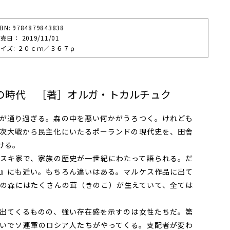
SBN: 9784879843838
売⽇： 2019/11/01
イズ: ２０ｃｍ／３６７ｐ
の時代 ［著］オルガ・トカルチュク
が通り過ぎる。森の中を悪い何かがうろつく。けれども
次大戦から民主化にいたるポーランドの現代史を、田舎
ける。
スキ家で、家族の歴史が一世紀にわたって語られる。だ
』にも近い。もちろん違いはある。マルケス作品に出て
の森にはたくさんの茸（きのこ）が生えていて、全ては
出てくるものの、強い存在感を示すのは女性たちだ。第
いでソ連軍のロシア人たちがやってくる。支配者が変わ