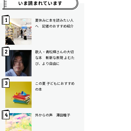
いま読まれています
夏休みに本を読みたい人
へ 記者のおすすめ紹介
歌人・青松輝さんの大切
な本 斬新な表現 よむた
び、より自由に
この夏 子どもにおすすめ
の本
外からの声 澤田瞳子