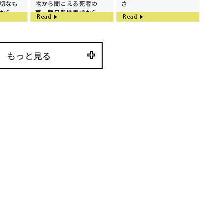
切なも
物から聞こえる死者の
さ
から
声 朝日新聞書評から
Read
Read
もっと見る