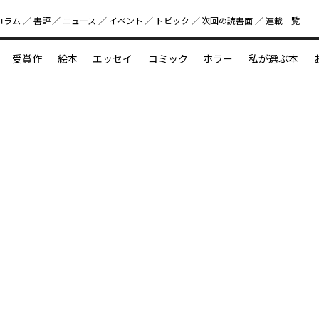
コラム
書評
ニュース
イベント
トピック
次回の読書⾯
連載一覧
好書好日
受賞作
絵本
エッセイ
コミック
ホラー
私が選ぶ本
？
えほん新定番
今めぐりたい児童文学の世界
図鑑の中の小宇宙