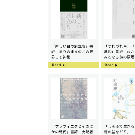
「新しい目の旅立ち」書
「つれづれ草」「
評 ありのままのこの世
地図」書評 弱さ
界こそ神秘
みとなる詩の原理
Read
Read
「プラヴィエクとそのほ
「しらふで生きる
かの時代」書評 支配者
憶の盆をどり」 