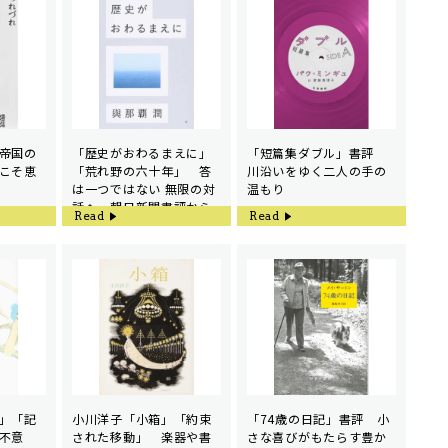
帝国の
「歴史がおわるまえに」
「短篇集ダブル」書評
こそ恵
「荒れ野の六十年」 答
川沿いをゆく二人の手の
は一つではない 無限の対
温もり
話へ 朝日新聞書評から
Read
Read
」「記
小川洋子「小箱」「約束
「74歳の日記」書評 小
不意
された移動」 楽器や書
さな喜びがもたらす豊か