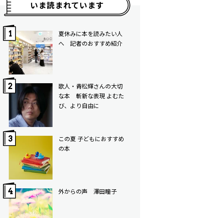
いま読まれています
夏休みに本を読みたい人
へ 記者のおすすめ紹介
歌人・青松輝さんの大切
な本 斬新な表現 よむた
び、より自由に
この夏 子どもにおすすめ
の本
外からの声 澤田瞳子