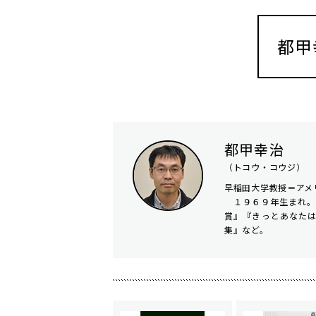
都甲
都甲幸治
（トコウ・コウジ）
早稲田大学教授＝アメ
１９６９年生まれ。
賞』『きっとあなた
集』など。