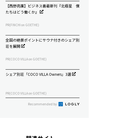
【西野亮廣】ビジネス書最新刊『北極星 僕
たちはどう働くか』
PR(FINCHI on GOETHE)
全国の絶景ポイントにサウナ付きのシェア別
荘を展開
PR(COCO VILLA on GOETHE)
シェア別荘「COCO VILLA Owners」3選
PR(COCO VILLA on GOETHE)
Recommended by