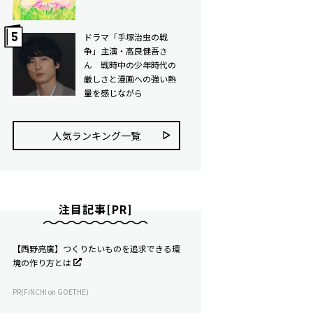
ドラマ「手塚治虫の戦
争」主演・高良健吾さ
ん 戦時中の少年時代の
厳しさと漫画への強い熱
量を感じながら
人気ランキング⼀覧
注目記事[PR]
【西野亮廣】つくりたいものを追求できる環
境の作り方とは
PR(FINCHI on GOETHE)