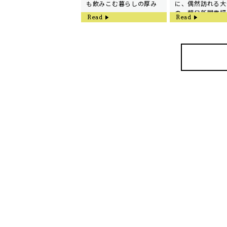
も飲みこむ暮らしの厚み
に、偶然訪れる大
の 朝日新聞書評
Read
Read