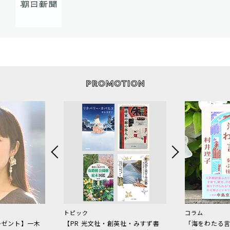
トピック
コラム
レゼント】一木
【PR 光文社・創英社・みすず書
「海をわたる