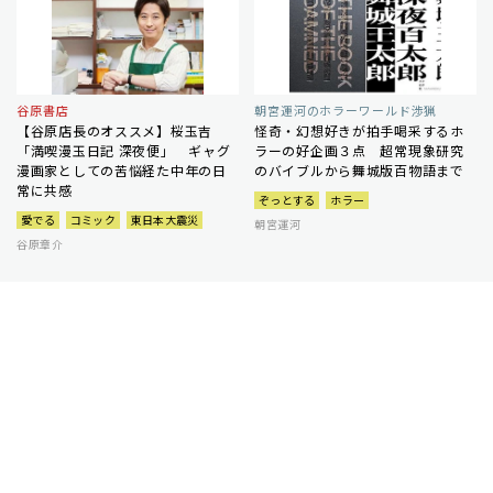
谷原書店
朝宮運河のホラーワールド渉猟
【谷原店長のオススメ】桜玉吉
怪奇・幻想好きが拍手喝采するホ
「満喫漫玉日記 深夜便」 ギャグ
ラーの好企画３点 超常現象研究
漫画家としての苦悩経た中年の日
のバイブルから舞城版百物語まで
常に共感
ぞっとする
ホラー
愛でる
コミック
東日本大震災
朝宮運河
谷原章介