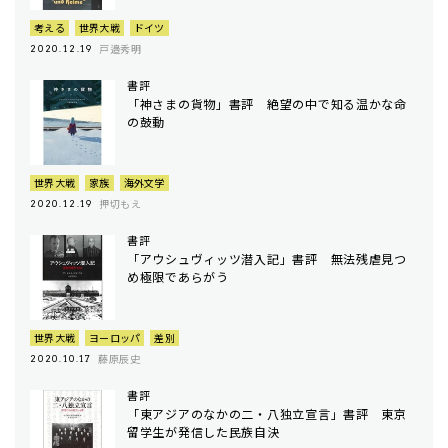
考える
世界大戦
ドイツ
戸邉秀明
2020.12.19
書評
「神さまの貨物」書評 絶望の中で知る温かな命
の鼓動
世界大戦
家族
海外文学
押切もえ
2020.12.19
書評
「アウシュヴィッツ潜入記」書評 無法残虐見つ
め極限であらがう
世界大戦
ヨーロッパ
差別
藤原辰史
2020.10.17
書評
「東アジアのなかの二・八独立宣言」書評 東京
留学生が発信した民族自決