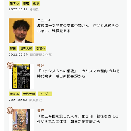
旅する
書店
東京
朴順梨
2022.06.12
ニュース
渡辺淳一文学賞の葉真中顕さん 作品と地続きの
いまに、戦慄覚える
移民
世界大戦
受賞作
朝日新聞文化部
2022.05.29
書評
「ファシズムへの偏流」 カリスマの転向 うねる
時代映す 朝日新聞書評から
考える
世界大戦
リーダー
藤原辰史
2021.02.06
書評
「第三帝国を旅した人々」他１冊 銃後を支える
強いられた主体性 朝日新聞書評から