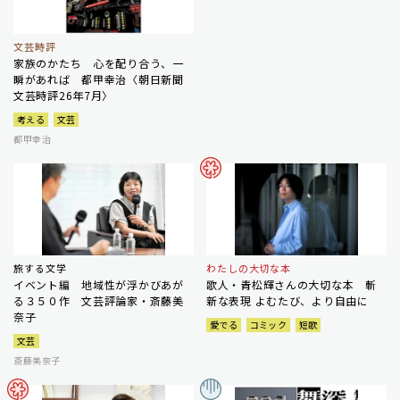
文芸時評
家族のかたち 心を配り合う、一
瞬があれば 都甲幸治〈朝日新聞
文芸時評26年7月〉
考える
文芸
都甲幸治
旅する文学
わたしの大切な本
イベント編 地域性が浮かびあが
歌人・青松輝さんの大切な本 斬
る３５０作 文芸評論家・斎藤美
新な表現 よむたび、より自由に
奈子
愛でる
コミック
短歌
文芸
斎藤美奈子