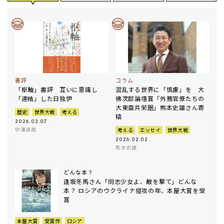
書評
コラム
「枢軸」書評 互いに意識し
混乱する世界に「慎慮」を 大
「連結」した日独伊
佛次郎論壇賞「外務官僚たちの
大東亜共栄圏」熊本史雄さん寄
歴史
世界大戦
考える
稿
2026.02.07
中澤達哉
考える
エッセイ
世界大戦
2026.02.02
熊本史雄
どんな本？
逢坂冬馬さん「同志少女よ、敵を撃て」どんな
本？ ロシアのウクライナ侵攻の年、本屋大賞を受
賞
本屋大賞
受賞作
ロシア