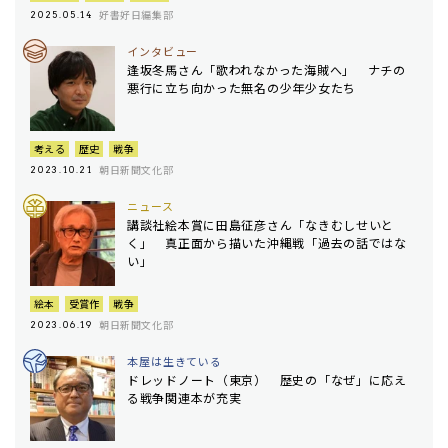
好書好日編集部
2025.05.14
インタビュー
逢坂冬馬さん「歌われなかった海賊へ」 ナチの
悪行に立ち向かった無名の少年少女たち
考える
歴史
戦争
朝日新聞文化部
2023.10.21
ニュース
講談社絵本賞に田島征彦さん「なきむしせいと
く」 真正面から描いた沖縄戦「過去の話ではな
い」
絵本
受賞作
戦争
朝日新聞文化部
2023.06.19
本屋は生きている
ドレッドノート（東京） 歴史の「なぜ」に応え
る戦争関連本が充実