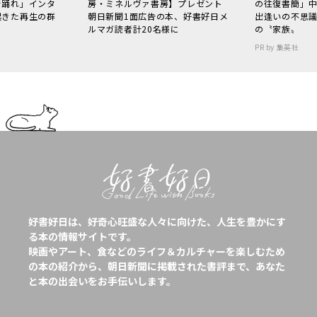
で踊れ」インタ
房・ミネルヴァ書房】プレゼント
の往復書簡」
起きた再生の群
朝日新聞1面広告の本、好書好日メ
出逢いの不思
ルマガ読者計20名様に
の〝家族〟
PR by 集英社
好書好日は、好奇心旺盛な人々に向けた、人生を豊かにす
る本の情報サイトです。
映画やアート、食などのライフ＆カルチャーを楽しむため
の本の紹介から、朝日新聞に掲載された書評まで、あなた
と本の出会いをお手伝いします。