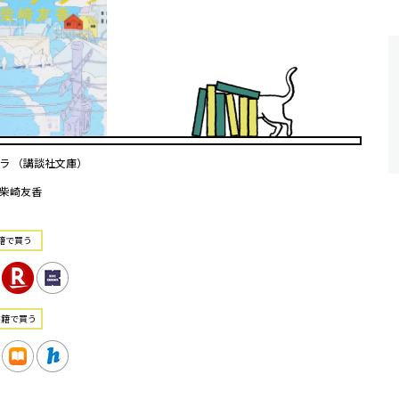
ラ （講談社文庫）
柴崎友香
籍で買う
書籍で買う