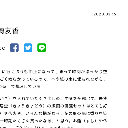
2020.03.15
崎友香
re
に行くほうも中止になってしまって時間がぽっかり空
ごく散らかっているので、本や紙の束に埋もれながら、
り返して整理している。
がき）を入れていた引き出しの、中身を全部出す。未使
居堂（きゅうきょどう）の版画の便箋セットはとても好
）や花火や、いろんな柄がある。花の形の紙に香りを染
一時期たくさん買ったなあ、と思う。お鮨（すし）や仏