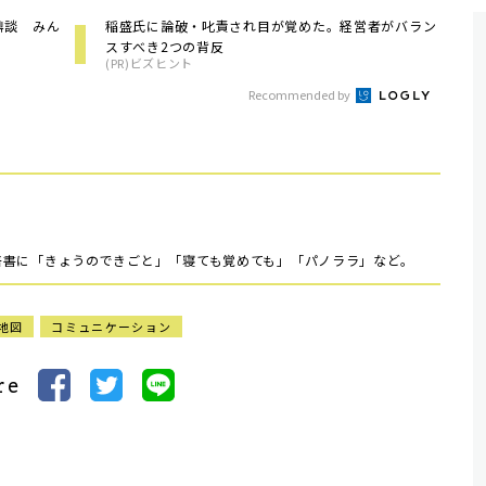
鼎談 みん
稲盛氏に論破・叱責され目が覚めた。経営者がバラン
スすべき2つの背反
(PR)ビズヒント
Recommended by
。著書に「きょうのできごと」「寝ても覚めても」「パノララ」など。
地図
コミュニケーション
re