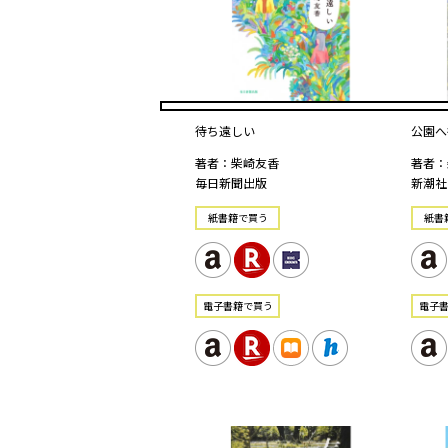
待ち遠しい
公園へ
著者：柴崎友香
著者：
毎日新聞出版
新潮社
紙書籍で買う
紙書
電⼦書籍で買う
電⼦