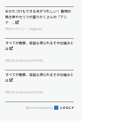
おかたづけもできる点がうれしい！ 動物の
鳴き声やセリフが盛りだくさんの「アニ
ア ...
PR(タカラトミー｜Hugkum)
すべてが絶景、収益も得られるその仕組みと
は
PR(COCO VILLA on GOETHE)
すべてが絶景、収益も得られるその仕組みと
は
PR(COCO VILLA on GOETHE)
Recommended by