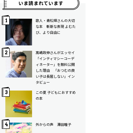
いま読まれています
歌人・青松輝さんの大切
な本 斬新な表現 よむた
び、より自由に
髙嶋政伸さんがエッセイ
「インティマシーコーデ
ィネーター」を無料公開
した理由 「おつむの良
い子は長居しない」イン
タビュー
この夏 子どもにおすすめ
の本
外からの声 澤田瞳子