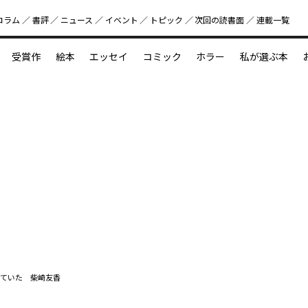
コラム
書評
ニュース
イベント
トピック
次回の読書⾯
連載一覧
好書好日
受賞作
絵本
エッセイ
コミック
ホラー
私が選ぶ本
？
えほん新定番
今めぐりたい児童文学の世界
図鑑の中の小宇宙
ていた 柴崎友香