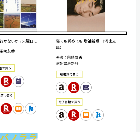
行かないか？火曜日に
寝ても覚めても 増補新版 （河出文
庫）
柴崎友香
著者：柴崎友香
河出書房新社
籍で買う
紙書籍で買う
書籍で買う
電⼦書籍で買う