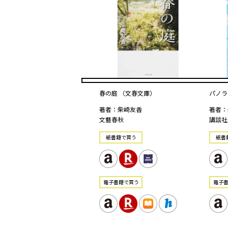
春の庭 （文春文庫）
パノラ
著者：柴崎友香
著者：
文藝春秋
講談社
紙書籍で買う
紙書
電⼦書籍で買う
電⼦