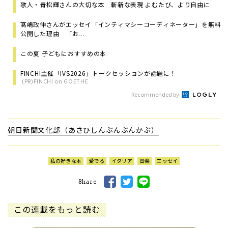
歌人・青松輝さんの大切な本 斬新な表現 よむたび、より自由に
髙嶋政伸さんがエッセイ「インティマシーコーディネーター」を無料
公開した理由 「お...
この夏 子どもにおすすめの本
FINCHI主催「IVS2026」トークセッションが話題に！
(PR)FINCHI on GOETHE
Recommended by
朝日新聞文化部（あさひしんぶんぶんかぶ）
私の好きな本
愛でる
イタリア
音楽
エッセイ
Share
この連載をもっと読む