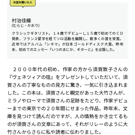
お話を聞いた⼈
村治佳織
(むらじ・かおり)
クラシックギタリスト。１４歳でデビューし１５歳で初めてのＣＤ
発表、フランス留学を経てソロ活動を展開し、数多くの賞を受賞。
近年ではアルバム「シネマ」が日本ゴールドディスク大賞。昨年
末、初めてのエッセー『いつのまにか、ギターと』を出版した。
２０００年代の初め、作家の方から須賀敦子さんの
『ヴェネツィアの宿』をプレゼントしていただいて、須
賀さんの丁寧なものの見方に驚き、一気に引き込まれま
した。この本は、須賀さんと親交があった大竹さんが、
ミラノやローマで須賀さんの足跡をたどり、作家デビュ
ーまでの東京での２０年間にせまった作品。昨年末、文
庫を見つけて読んだのですが、人の情熱をかき立てるも
のが須賀さんの文章にあって、それがリレーのように大
竹さんからさらに私や読者に伝わりました。