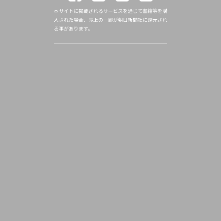
本サイトに掲載されるサービスを通じて書籍等を購
入された場合、売上の一部が朝日新聞社に還元され
る事があります。