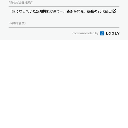
PR(株式会社MURA)
「気になっていた認知機能が菌で…」森永が開発。感動の70代続出
PR(森永乳業)
Recommended by