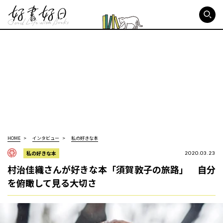
好書好日
HOME
インタビュー
私の好きな本
私の好きな本
2020.03.23
村治佳織さんが好きな本「須賀敦子の旅路」 自分
を俯瞰して見る大切さ