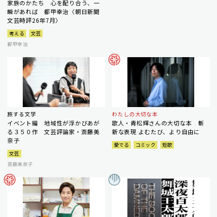
家族のかたち 心を配り合う、一
瞬があれば 都甲幸治〈朝日新聞
文芸時評26年7月〉
考える
文芸
都甲幸治
旅する文学
わたしの大切な本
イベント編 地域性が浮かびあが
歌人・青松輝さんの大切な本 斬
る３５０作 文芸評論家・斎藤美
新な表現 よむたび、より自由に
奈子
愛でる
コミック
短歌
文芸
斎藤美奈子