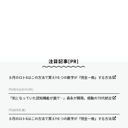
注目記事[PR]
８月のロト6はこの方法で買え!!６つの数字が『完全一致』する方法
PR(株式会社MURA)
「気になっていた認知機能が菌で…」森永が開発。感動の70代続出
PR(森永乳業)
８月のロト6はこの方法で買え!!６つの数字が『完全一致』する方法