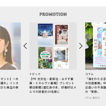
トピック
コラム
レゼント】一木
【PR 光文社・創英社・みすず書
「海をわたる
で踊れ」インタ
房・ミネルヴァ書房】プレゼント
の往復書簡」
起きた再生の群
朝日新聞1面広告の本、好書好日メ
出逢いの不思
ルマガ読者計20名様に
の〝家族〟
PR by 集英社