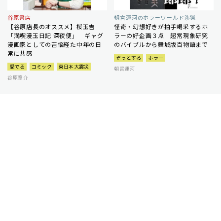
谷原書店
朝宮運河のホラーワールド渉猟
【谷原店長のオススメ】桜玉吉
怪奇・幻想好きが拍手喝采するホ
「満喫漫玉日記 深夜便」 ギャグ
ラーの好企画３点 超常現象研究
漫画家としての苦悩経た中年の日
のバイブルから舞城版百物語まで
常に共感
ぞっとする
ホラー
愛でる
コミック
東日本大震災
朝宮運河
谷原章介