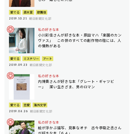
愛でる
直木賞
歌舞伎
朝日新聞文化部
2019.10.21
私の好きな本
小川彩佳さんが好きな本・原田マハ「楽園のカン
ヴァス」 この世のすべての創作物の陰には、人
の情熱がある
愛でる
ミステリー
アート
朝日新聞文化部
2019.09.23
私の好きな本
内博貴さんが好きな本「グレート・ギャツビ
ー」 潔い生きざま、男のロマン
愛でる
恋愛
海外文学
朝日新聞文化部
2019.08.26
私の好きな本
絵が浮かぶ描写、見事なオチ 古今亭菊之丞さん
が好きな本「６４」