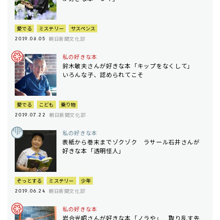
愛でる
ミステリー
サスペンス
朝日新聞文化部
2019.08.05
私の好きな本
鈴木敏夫さんが好きな本「キップをなくして」
いろんな子、認められてこそ
愛でる
こども
乗り物
朝日新聞文化部
2019.07.22
私の好きな本
表紙から巻末までゾクゾク ラサール石井さんが
好きな本「透明怪人」
ぞっとする
ミステリー
少年
朝日新聞文化部
2019.06.24
私の好きな本
岩合光昭さんが好きな本「ノラや」 取り乱す先