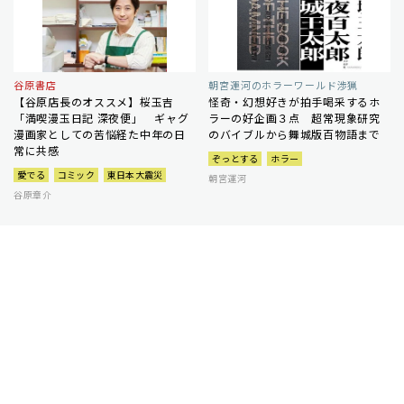
谷原書店
朝宮運河のホラーワールド渉猟
【谷原店長のオススメ】桜玉吉
怪奇・幻想好きが拍手喝采するホ
「満喫漫玉日記 深夜便」 ギャグ
ラーの好企画３点 超常現象研究
漫画家としての苦悩経た中年の日
のバイブルから舞城版百物語まで
常に共感
ぞっとする
ホラー
愛でる
コミック
東日本大震災
朝宮運河
谷原章介