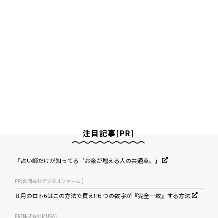
注目記事[PR]
「占い師だけが知ってる〝お金が増える人の共通点〟」
PR(合同会社デジタルファーム )
８月のロト6はこの方法で買え!!６つの数字が『完全一致』する方法
PR(株式会社MURA)