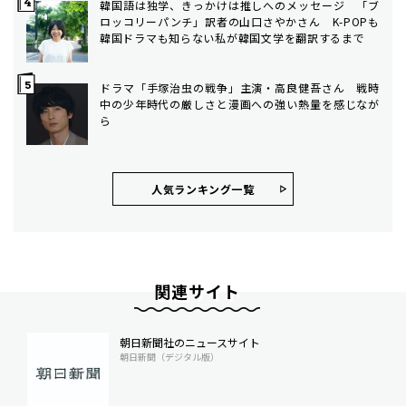
韓国語は独学、きっかけは推しへのメッセージ 「ブ
ロッコリーパンチ」訳者の山口さやかさん K-POPも
韓国ドラマも知らない私が韓国文学を翻訳するまで
ドラマ「手塚治虫の戦争」主演・高良健吾さん 戦時
中の少年時代の厳しさと漫画への強い熱量を感じなが
ら
人気ランキング⼀覧
関連サイト
朝日新聞社のニュースサイト
朝日新聞（デジタル版）