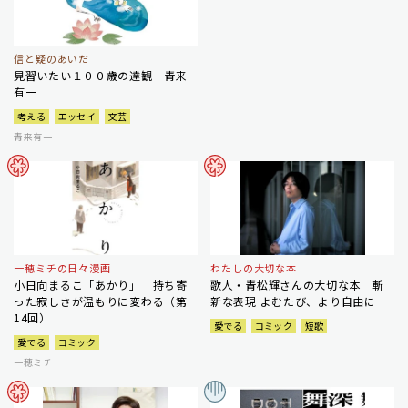
信と疑のあいだ
見習いたい１００歳の達観 青来
有一
考える
エッセイ
文芸
青来有一
一穂ミチの日々漫画
わたしの大切な本
小日向まるこ「あかり」 持ち寄
歌人・青松輝さんの大切な本 斬
った寂しさが温もりに変わる（第
新な表現 よむたび、より自由に
14回）
愛でる
コミック
短歌
愛でる
コミック
一穂ミチ