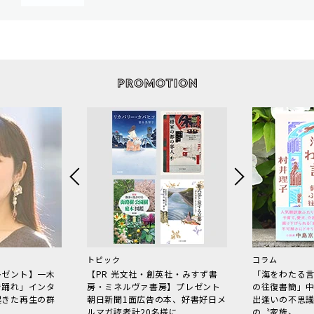
トピック
コラム
レゼント】一木
【PR 光文社・創英社・みすず書
「海をわたる
で踊れ」インタ
房・ミネルヴァ書房】プレゼント
の往復書簡」
起きた再生の群
朝日新聞1面広告の本、好書好日メ
出逢いの不思
ルマガ読者計20名様に
の〝家族〟