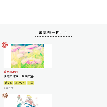
編集部一押し！
季節の地図
偶然と確率 柴崎友香
愛でる
エッセイ
文芸
柴崎友香