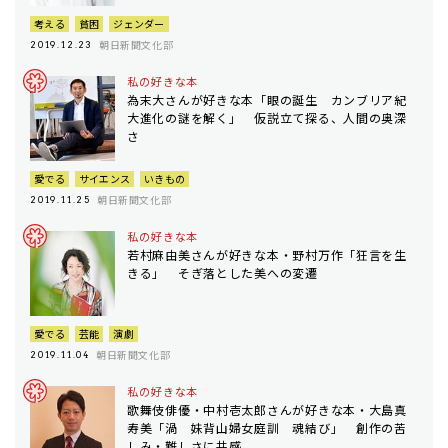
考える
貧困
ジェンダー
朝日新聞文化部
2019.12.23
私の好きな本
為末大さんが好きな本「眼の誕生 カンブリア紀
大進化の謎を解く」 仮説立て探る、人間の奥深
さ
愛でる
サイエンス
いきもの
朝日新聞文化部
2019.11.25
私の好きな本
若村麻由美さんが好きな本・野村万作「狂言を生
きる」 そぎ落とした美への変遷
愛でる
芸能
演劇
朝日新聞文化部
2019.11.04
私の好きな本
歌舞伎俳優・中村壱太郎さんが好きな本・大島真
寿美「渦 妹背山婦女庭訓 魂結び」 創作の苦
しみ・難しさに共感