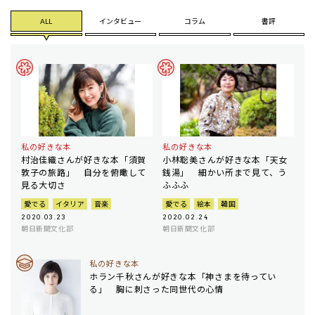
ALL
インタビュー
コラム
書評
私の好きな本
私の好きな本
村治佳織さんが好きな本「須賀
小林聡美さんが好きな本「天女
敦子の旅路」 自分を俯瞰して
銭湯」 細かい所まで見て、う
見る大切さ
ふふふ
愛でる
イタリア
音楽
愛でる
絵本
韓国
2020.03.23
2020.02.24
朝日新聞文化部
朝日新聞文化部
私の好きな本
ホラン千秋さんが好きな本「神さまを待ってい
る」 胸に刺さった同世代の心情