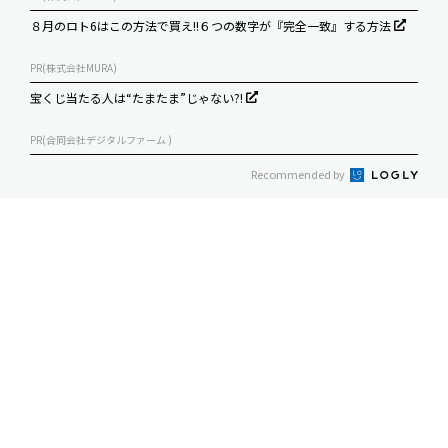
８月のロト6はこの方法で買え!!６つの数字が『完全一致』する方法
PR(株式会社MURA)
宝くじ当たる人は“たまたま”じゃない?!
PR(合同会社デジタルファーム )
Recommended by