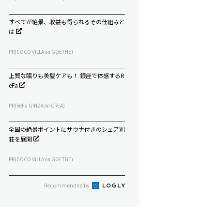
すべてが絶景、収益も得られるその仕組みと
は
PR(COCO VILLA on GOETHE)
上質な眠りも美髪ケアも！ 銀座で体感するR
eFa
PR(ReFa GINZA on CREA)
全国の絶景ポイントにサウナ付きのシェア別
荘を展開
PR(COCO VILLA on GOETHE)
Recommended by