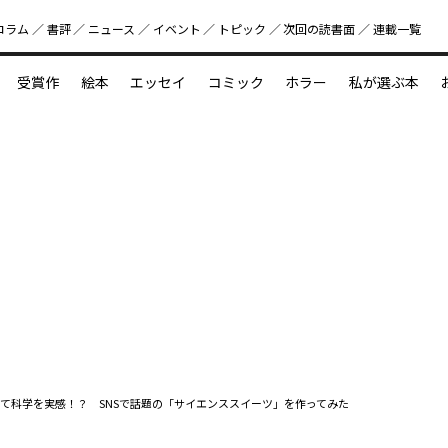
コラム
書評
ニュース
イベント
トピック
次回の読書⾯
連載一覧
好書好日
受賞作
絵本
エッセイ
コミック
ホラー
私が選ぶ本
？
えほん新定番
今めぐりたい児童文学の世界
図鑑の中の小宇宙
て科学を実感！？ SNSで話題の「サイエンススイーツ」を作ってみた