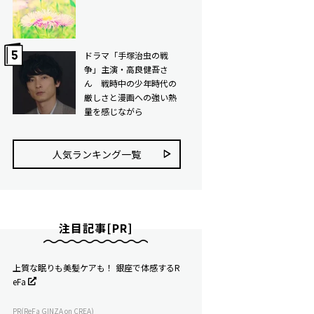
ドラマ「手塚治虫の戦
争」主演・高良健吾さ
ん 戦時中の少年時代の
厳しさと漫画への強い熱
量を感じながら
人気ランキング⼀覧
注目記事[PR]
上質な眠りも美髪ケアも！ 銀座で体感するR
eFa
PR(ReFa GINZA on CREA)