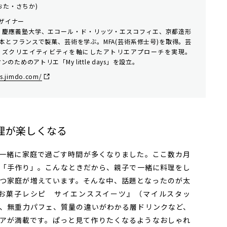
おた・さちか)
ザイナー
れ。慶應義塾大学、エコール・ド・リッツ・エスコフィエ、京都造形
本とフランスで製菓、芸術を学ぶ。MFA(芸術系修士号)を取得。芸
ッズクリエイティビティを軸にしたアトリエアプローチを実現。
のためのアトリエ「My little days」を設立。
ys.jimdo.com/
理が楽しくなる
一緒に家庭で過ごす時間が多くなりました。ここ数カ月
「手作り」。こんなときだから、親子で一緒に料理をし
つ家庭が増えています。そんな中、話題となったのが太
お菓子レシピ サイエンススイーツ』（マイルスタッ
、無重力パフェ、質量の違いがわかる層ドリンクなど、
アが満載です。ぱっと見て作りたくなるようなおしゃれ