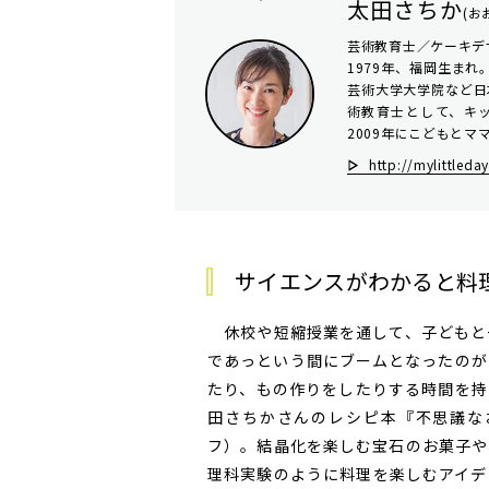
太田さちか
(お
芸術教育士／ケーキデ
1979年、福岡生ま
芸術大学大学院など日
術教育士として、キ
2009年にこどもとママン
http://mylittleda
サイエンスがわかると料
休校や短縮授業を通して、子どもと
であっという間にブームとなったのが
たり、もの作りをしたりする時間を持
田さちかさんのレシピ本『不思議な
フ）。結晶化を楽しむ宝石のお菓子や
理科実験のように料理を楽しむアイデ