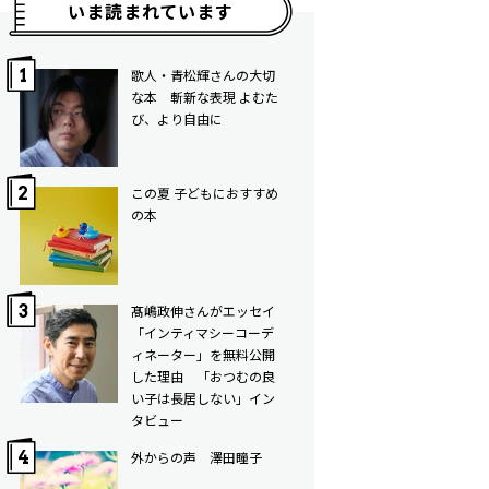
いま読まれています
歌人・青松輝さんの大切
な本 斬新な表現 よむた
び、より自由に
この夏 子どもにおすすめ
の本
髙嶋政伸さんがエッセイ
「インティマシーコーデ
ィネーター」を無料公開
した理由 「おつむの良
い子は長居しない」イン
タビュー
外からの声 澤田瞳子