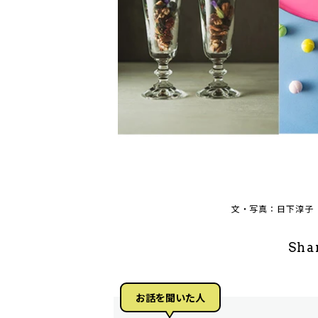
文・写真：日下淳子
Sha
お話を聞いた⼈