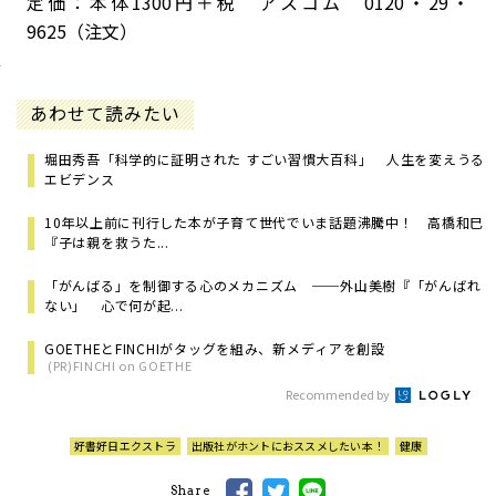
定価：本体1300円＋税 アスコム 0120・29・
9625（注文）
あわせて読みたい
堀田秀吾「科学的に証明された すごい習慣大百科」 人生を変えうる
エビデンス
10年以上前に刊行した本が子育て世代でいま話題沸騰中！ 高橋和巳
『子は親を救うた...
「がんばる」を制御する心のメカニズム ──外山美樹『「がんばれ
ない」 心で何が起...
GOETHEとFINCHIがタッグを組み、新メディアを創設
(PR)FINCHI on GOETHE
Recommended by
好書好日エクストラ
出版社がホントにおススメしたい本！
健康
Share