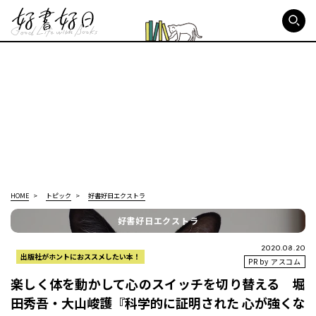
好書好日
HOME
トピック
好書好日エクストラ
好書好日エクストラ
2020.08.20
出版社がホントにおススメしたい本！
PR by アスコム
楽しく体を動かして心のスイッチを切り替える 堀
田秀吾・大山峻護『科学的に証明された 心が強くな