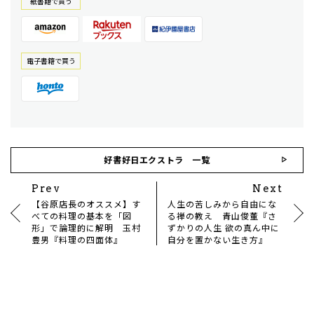
紙書籍で買う
電⼦書籍で買う
好書好日エクストラ 一覧
Prev
Next
【谷原店長のオススメ】す
人生の苦しみから自由にな
べての料理の基本を「図
る禅の教え 青山俊董『さ
形」で論理的に解明 玉村
ずかりの人生 欲の真ん中に
豊男『料理の四面体』
自分を置かない生き方』