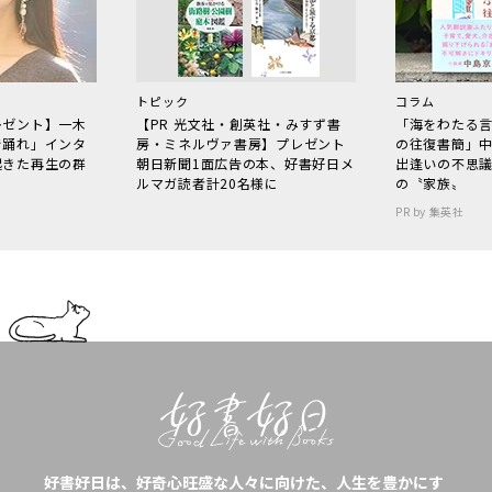
トピック
コラム
レゼント】一木
【PR 光文社・創英社・みすず書
「海をわたる
で踊れ」インタ
房・ミネルヴァ書房】プレゼント
の往復書簡」
起きた再生の群
朝日新聞1面広告の本、好書好日メ
出逢いの不思
ルマガ読者計20名様に
の〝家族〟
PR by 集英社
好書好日は、好奇心旺盛な人々に向けた、人生を豊かにす