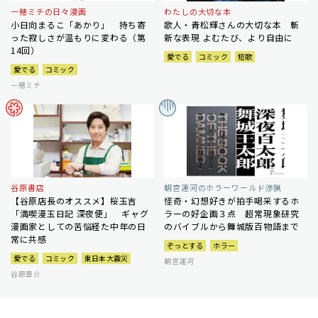
一穂ミチの日々漫画
わたしの大切な本
小日向まるこ「あかり」 持ち寄
歌人・青松輝さんの大切な本 斬
った寂しさが温もりに変わる（第
新な表現 よむたび、より自由に
14回）
愛でる
コミック
短歌
愛でる
コミック
一穂ミチ
谷原書店
朝宮運河のホラーワールド渉猟
【谷原店長のオススメ】桜玉吉
怪奇・幻想好きが拍手喝采するホ
「満喫漫玉日記 深夜便」 ギャグ
ラーの好企画３点 超常現象研究
漫画家としての苦悩経た中年の日
のバイブルから舞城版百物語まで
常に共感
ぞっとする
ホラー
愛でる
コミック
東日本大震災
朝宮運河
谷原章介