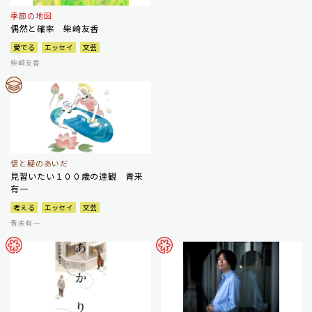
季節の地図
偶然と確率 柴崎友香
愛でる
エッセイ
文芸
柴崎友香
信と疑のあいだ
見習いたい１００歳の達観 青来
有一
考える
エッセイ
文芸
青来有一