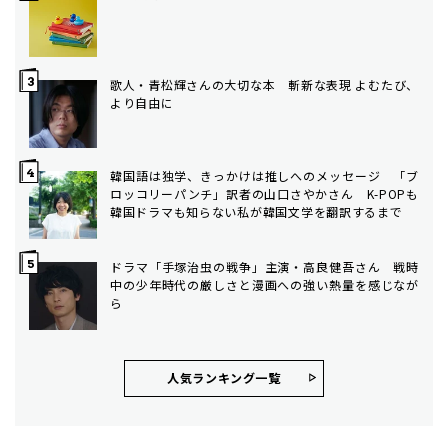
歌人・青松輝さんの大切な本 斬新な表現 よむたび、
より自由に
韓国語は独学、きっかけは推しへのメッセージ 「ブ
ロッコリーパンチ」訳者の山口さやかさん K-POPも
韓国ドラマも知らない私が韓国文学を翻訳するまで
ドラマ「手塚治虫の戦争」主演・高良健吾さん 戦時
中の少年時代の厳しさと漫画への強い熱量を感じなが
ら
人気ランキング⼀覧