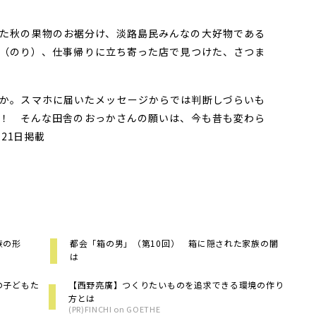
た秋の果物のお裾分け、淡路島民みんなの大好物である
（のり）、仕事帰りに立ち寄った店で見つけた、さつま
か。スマホに届いたメッセージからでは判断しづらいも
！ そんな田舎のおっかさんの願いは、今も昔も変わら
21日掲載
族の形
都会「箱の男」（第10回） 箱に隠された家族の闇
は
の子どもた
【西野亮廣】つくりたいものを追求できる環境の作り
方とは
(PR)FINCHI on GOETHE