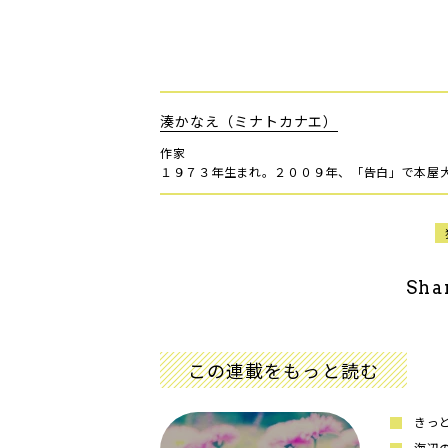
湊かなえ（ミナトカナエ）
作家
１９７３年生まれ。２００９年、「告白」で本屋
Sha
この連載をもっと読む
きっ
海辺