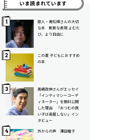
いま読まれています
歌人・青松輝さんの大切
な本 斬新な表現 よむた
び、より自由に
この夏 子どもにおすすめ
の本
髙嶋政伸さんがエッセイ
「インティマシーコーデ
ィネーター」を無料公開
した理由 「おつむの良
い子は長居しない」イン
タビュー
外からの声 澤田瞳子