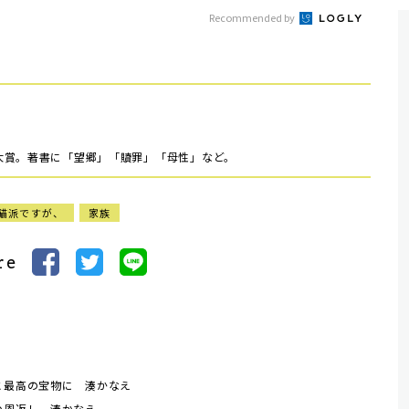
Recommended by
大賞。著書に「望郷」「贖罪」「母性」など。
猫派ですが、
家族
re
と最高の宝物に 湊かなえ
の恩返し 湊かなえ