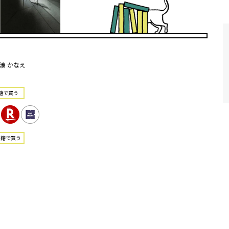
湊 かなえ
籍で買う
書籍で買う