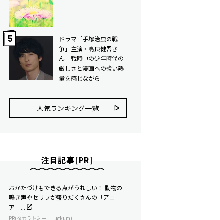
ドラマ「手塚治虫の戦
争」主演・高良健吾さ
ん 戦時中の少年時代の
厳しさと漫画への強い熱
量を感じながら
人気ランキング⼀覧
注目記事[PR]
おかたづけもできる点がうれしい！ 動物の
鳴き声やセリフが盛りだくさんの「アニ
ア ...
PR(タカラトミー｜Hugkum)