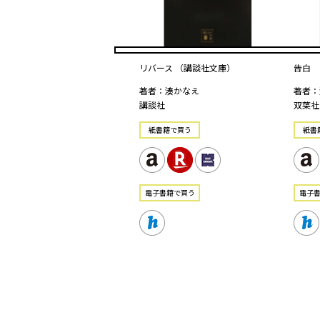
リバース （講談社文庫）
告白
著者：湊かなえ
著者：
講談社
双葉社
紙書籍で買う
紙書
電⼦書籍で買う
電⼦