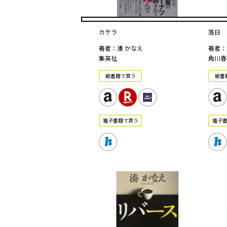
カケラ
落日
著者：湊 かなえ
著者：
集英社
角川春
紙書籍で買う
紙書
電⼦書籍で買う
電⼦