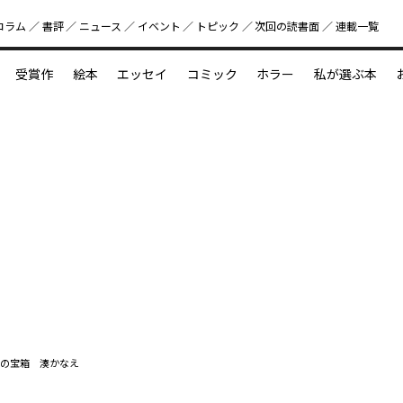
コラム
書評
ニュース
イベント
トピック
次回の読書⾯
連載一覧
好書好日
受賞作
絵本
エッセイ
コミック
ホラー
私が選ぶ本
？
えほん新定番
今めぐりたい児童文学の世界
図鑑の中の小宇宙
の宝箱 湊かなえ