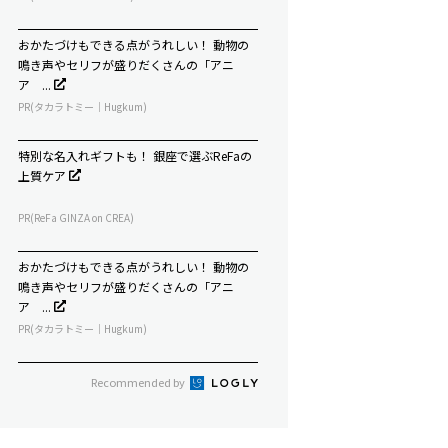
おかたづけもできる点がうれしい！ 動物の
鳴き声やセリフが盛りだくさんの「アニ
ア ...
PR(タカラトミー｜Hugkum)
特別な名入れギフトも！ 銀座で選ぶReFaの
上質ケア
PR(ReFa GINZA on CREA)
おかたづけもできる点がうれしい！ 動物の
鳴き声やセリフが盛りだくさんの「アニ
ア ...
PR(タカラトミー｜Hugkum)
Recommended by