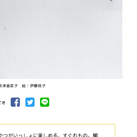
根津香菜子 絵：伊藤桃子
re
やつがいっしょに楽しめる、すぐれもの。鯛