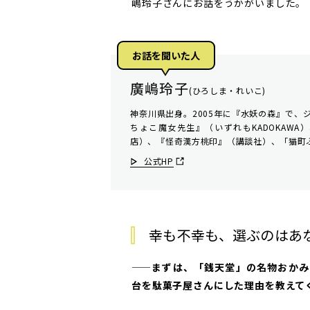
嶋玲子さんにお話をうかがいました。
お話を聞いた⼈
廣嶋玲子
(ひろしま・れいこ)
神奈川県出身。2005年に『水妖の森』で、
ちょこ魔女先生』（いずれもKADOKAW
店）、『怪奇漢方桃印』（講談社）、「猫町
公式HP
幸も不幸も、選ぶのはあ
——まずは、「銭天堂」の名物おかみ
台を駄菓子屋さんにした理由を教えて