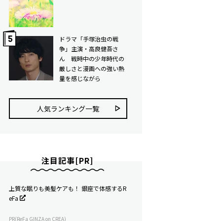
ドラマ「手塚治虫の戦
争」主演・高良健吾さ
ん 戦時中の少年時代の
厳しさと漫画への強い熱
量を感じながら
人気ランキング⼀覧
注目記事[PR]
上質な眠りも美髪ケアも！ 銀座で体感するR
eFa
PR(ReFa GINZA on CREA)