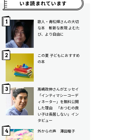
いま読まれています
歌人・青松輝さんの大切
な本 斬新な表現 よむた
び、より自由に
この夏 子どもにおすすめ
の本
髙嶋政伸さんがエッセイ
「インティマシーコーデ
ィネーター」を無料公開
した理由 「おつむの良
い子は長居しない」イン
タビュー
外からの声 澤田瞳子