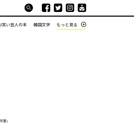
お笑い芸人の本
韓国文学
もっと見る
本屋は生きている
働きざかりの君たちへ
天堂」