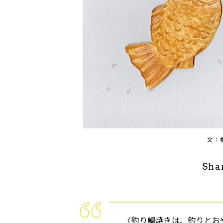
文：
Sha
〈釣り鯛焼きは、釣りとお