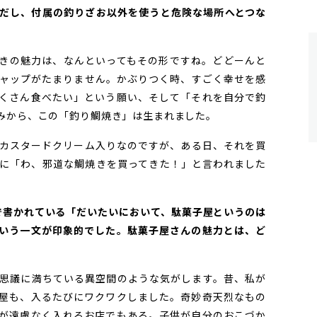
だし、付属の釣りざお以外を使うと危険な場所へとつな
きの魅力は、なんといってもその形ですね。どどーんと
ャップがたまりません。かぶりつく時、すごく幸せを感
くさん食べたい」という願い、そして「それを自分で釣
みから、この「釣り鯛焼き」は生まれました。
カスタードクリーム入りなのですが、ある日、それを買
に「わ、邪道な鯛焼きを買ってきた！」と言われました
で書かれている「だいたいにおいて、駄菓子屋というのは
いう一文が印象的でした。駄菓子屋さんの魅力とは、ど
思議に満ちている異空間のような気がします。昔、私が
屋も、入るたびにワクワクしました。奇妙奇天烈なもの
が遠慮なく入れるお店でもある。子供が自分のおこづか