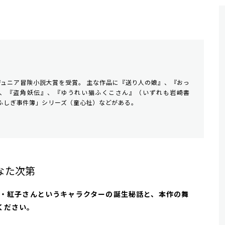
ジュニア冒険小説大賞を受賞。 主な作品に『送り人の娘』、『おっ
A）、『盗角妖伝』、『ゆうれい猫ふくこさん』（いずれも岩崎書
ふしぎ事件簿」シリーズ（童心社）などがある。
なた次第
・紅子さんというキャラクターの誕生秘話と、本作の舞
ください。