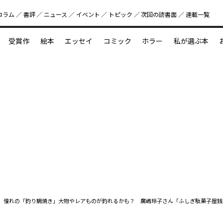
コラム
書評
ニュース
イベント
トピック
次回の読書⾯
連載一覧
好書好日
受賞作
絵本
エッセイ
コミック
ホラー
私が選ぶ本
？
えほん新定番
今めぐりたい児童文学の世界
図鑑の中の小宇宙
9 憧れの「釣り鯛焼き」大物やレアものが釣れるかも？ 廣嶋玲子さん「ふしぎ駄菓子屋銭