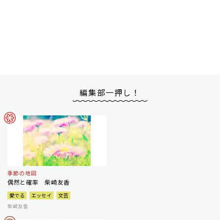
編集部一押し！
季節の地図
偶然と確率 柴崎友香
愛でる
エッセイ
文芸
柴崎友香