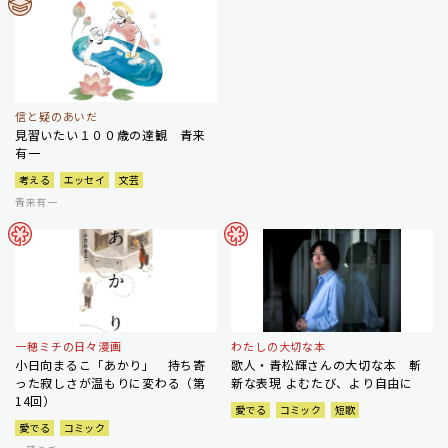
信と疑のあいだ
見習いたい１００歳の達観 青来
有一
考える
エッセイ
文芸
青来有一
一穂ミチの日々漫画
わたしの大切な本
小日向まるこ「あかり」 持ち寄
歌人・青松輝さんの大切な本 斬
った寂しさが温もりに変わる（第
新な表現 よむたび、より自由に
14回）
愛でる
コミック
短歌
愛でる
コミック