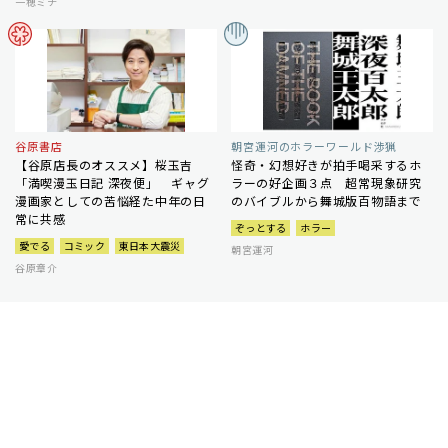
一穂ミチ
谷原書店
朝宮運河のホラーワールド渉猟
【谷原店長のオススメ】桜玉吉
怪奇・幻想好きが拍手喝采するホ
「満喫漫玉日記 深夜便」 ギャグ
ラーの好企画３点 超常現象研究
漫画家としての苦悩経た中年の日
のバイブルから舞城版百物語まで
常に共感
ぞっとする
ホラー
愛でる
コミック
東日本大震災
朝宮運河
谷原章介