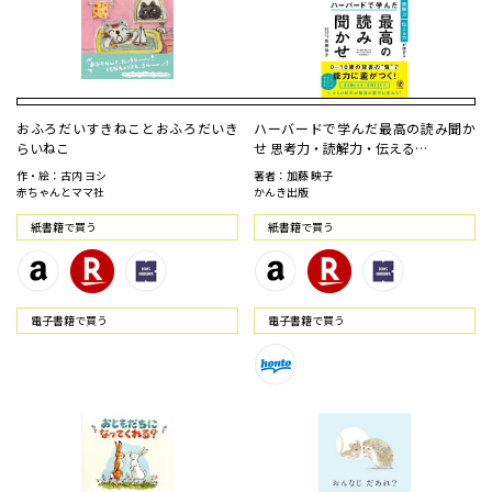
おふろだいすきねことおふろだいき
ハーバードで学んだ最高の読み聞か
らいねこ
せ 思考力・読解力・伝える…
作・絵：古内 ヨシ
著者：加藤 映子
赤ちゃんとママ社
かんき出版
紙書籍で買う
紙書籍で買う
電⼦書籍で買う
電⼦書籍で買う