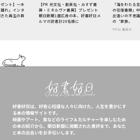
レゼント】一木
【PR 光文社・創英社・みすず書
「海をわたる
で踊れ」インタ
房・ミネルヴァ書房】プレゼント
の往復書簡」
起きた再生の群
朝日新聞1面広告の本、好書好日メ
出逢いの不思
ルマガ読者計20名様に
の〝家族〟
PR by 集英社
好書好日は、好奇心旺盛な人々に向けた、人生を豊かにす
る本の情報サイトです。
映画やアート、食などのライフ＆カルチャーを楽しむため
の本の紹介から、朝日新聞に掲載された書評まで、あなた
と本の出会いをお手伝いします。