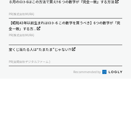
８月のロト6はこの方法で買え!!６つの数字が『完全一致』する方法
PR(株式会社MURA)
【昭和43年以前生まれはロト６この数字を買うべき】6つの数字が「完
全一致」する方...
PR(株式会社MURA)
宝くじ当たる人は“たまたま”じゃない?!
PR(合同会社デジタルファーム )
Recommended by