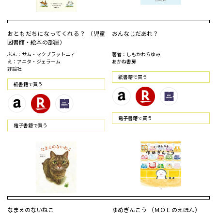
おともだちになってくれる？ （児童
おんなじだあれ？
図書館・絵本の部屋）
ぶん：サム・マクブラットニィ
著者：しもかわらゆみ
え：アニタ・ジェラーム
あかね書房
評論社
紙書籍で買う
紙書籍で買う
電⼦書籍で買う
電⼦書籍で買う
なまえのないねこ
ゆめぎんこう （ＭＯＥのえほん）