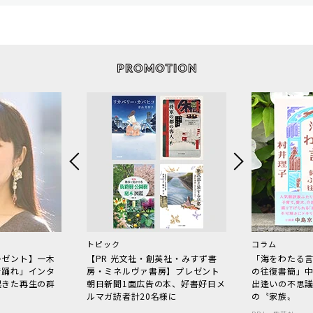
トピック
コラム
レゼント】一木
【PR 光文社・創英社・みすず書
「海をわたる
で踊れ」インタ
房・ミネルヴァ書房】プレゼント
の往復書簡」
起きた再生の群
朝日新聞1面広告の本、好書好日メ
出逢いの不思
ルマガ読者計20名様に
の〝家族〟