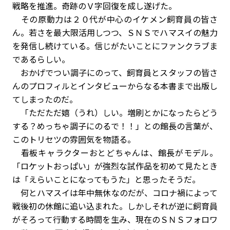
戦略を推進。奇跡のＶ字回復を成し遂げた。
その原動力は２０代が中心のイケメン飼育員の皆さ
ん。若さを最大限活用しつつ、ＳＮＳでハマスイの魅力
を発信し続けている。信じがたいことにファンクラブま
であるらしい。
おかげでつい調子にのって、飼育員とスタッフの皆さ
んのプロフィルとインタビューからなる本書まで出版し
てしまったのだ。
「ただただ嬉（うれ）しい。増刷とかになったらどう
する？めっちゃ調子にのるで！！」との館長の言葉が、
このトリセツの雰囲気を物語る。
看板キャラクターおとどちゃんは、館長がモデル。
「ロケットおっぱい」が強烈な試作品を初めて見たとき
は「えらいことになってもうた」と思ったそうだ。
何とハマスイは年中無休なのだが、コロナ禍によって
戦後初の休館に追い込まれた。しかしそれが逆に飼育員
がそろって行動する時間を生み、現在のＳＮＳフォロワ