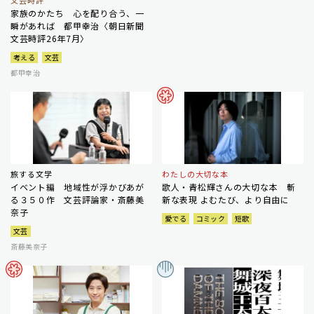
文芸時評
家族のかたち 心を配り合う、一
瞬があれば 都甲幸治〈朝日新聞
文芸時評26年7月〉
考える
文芸
都甲幸治
旅する文学
わたしの大切な本
イベント編 地域性が浮かびあが
歌人・青松輝さんの大切な本 斬
る３５０作 文芸評論家・斎藤美
新な表現 よむたび、より自由に
奈子
愛でる
コミック
短歌
文芸
斎藤美奈子