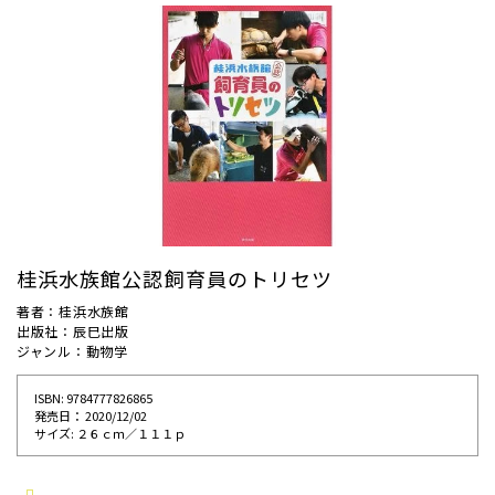
桂浜水族館公認飼育員のトリセツ
著者：桂浜水族館
出版社：辰巳出版
ジャンル：動物学
ISBN: 9784777826865
発売⽇： 2020/12/02
サイズ: ２６ｃｍ／１１１ｐ