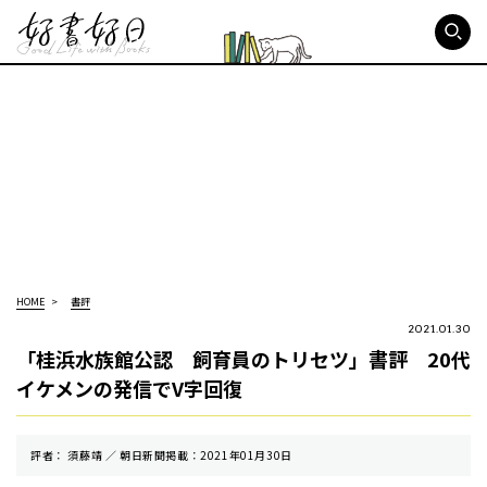
好書好日
HOME
書評
2021.01.30
「桂浜水族館公認 飼育員のトリセツ」書評 20代
イケメンの発信でV字回復
評者： 須藤靖 ／ 朝⽇新聞掲載：2021年01月30日