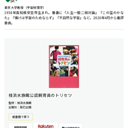
東京大学教授（宇宙物理学）
1958年高知県安芸市生まれ。著書に『人生一般二相対論』『この空のかな
た』『情けは宇宙のためならず』『不自然な宇宙』など。2020年4月から書評
委員。
桂浜水族館公認飼育員のトリセツ
監修：桂浜水族館
出版社：辰巳出版
紙書籍で買う