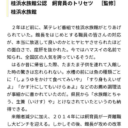
桂浜水族館公認 飼育員のトリセツ ［監修］
桂浜水族館
２年ほど前に、某テレビ番組で桂浜水族館がとりあげ
られていた。館長をはじめとする職員の皆さんの対応
が、本当に放送して良いのかとヒヤヒヤさせられたほど
の面白さで、度肝を抜かれた。今ではハマスイの名前で
知られ、全国区の人気を誇っているそうだ。
はるか昔に帰省した際、たまたま子供を連れて入館し
た時の驚きは忘れられない。水槽の前には魚の種類ごと
に「しょうゆをかけて食べてみいや」「すり身もえいぜ
よ」「かす汁にしてもいけらぁよ」などのお薦め調理法
が事細かに書かれていたのだ。県民から「水族館とちゃ
う、生簀（いけす）や」とけなされていたというのも納
得できる。
来館者減少に加え、２０１４年には飼育員が一斉離職
し大ピンチを迎える。しかしその後、館長が攻めの改革