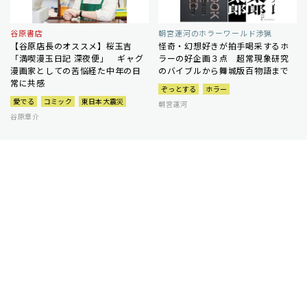
谷原書店
朝宮運河のホラーワールド渉猟
【谷原店長のオススメ】桜玉吉
怪奇・幻想好きが拍手喝采するホ
「満喫漫玉日記 深夜便」 ギャグ
ラーの好企画３点 超常現象研究
漫画家としての苦悩経た中年の日
のバイブルから舞城版百物語まで
常に共感
ぞっとする
ホラー
愛でる
コミック
東日本大震災
朝宮運河
谷原章介