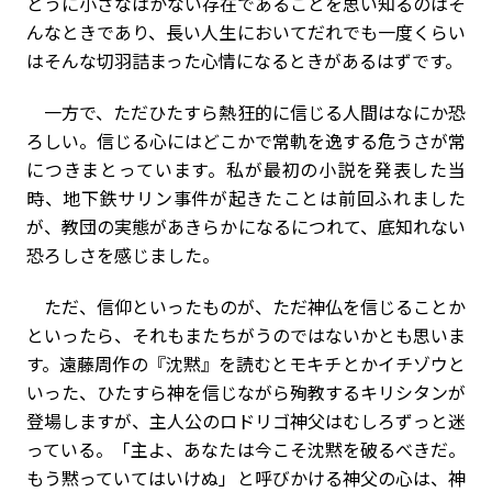
とうに小さなはかない存在であることを思い知るのはそ
んなときであり、長い人生においてだれでも一度くらい
はそんな切羽詰まった心情になるときがあるはずです。
一方で、ただひたすら熱狂的に信じる人間はなにか恐
ろしい。信じる心にはどこかで常軌を逸する危うさが常
につきまとっています。私が最初の小説を発表した当
時、地下鉄サリン事件が起きたことは前回ふれました
が、教団の実態があきらかになるにつれて、底知れない
恐ろしさを感じました。
ただ、信仰といったものが、ただ神仏を信じることか
といったら、それもまたちがうのではないかとも思いま
す。遠藤周作の『沈黙』を読むとモキチとかイチゾウと
いった、ひたすら神を信じながら殉教するキリシタンが
登場しますが、主人公のロドリゴ神父はむしろずっと迷
っている。「主よ、あなたは今こそ沈黙を破るべきだ。
もう黙っていてはいけぬ」と呼びかける神父の心は、神