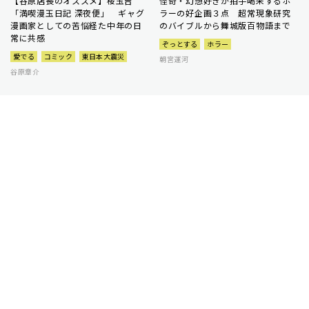
【谷原店長のオススメ】桜玉吉
怪奇・幻想好きが拍手喝采するホ
「満喫漫玉日記 深夜便」 ギャグ
ラーの好企画３点 超常現象研究
漫画家としての苦悩経た中年の日
のバイブルから舞城版百物語まで
常に共感
ぞっとする
ホラー
愛でる
コミック
東日本大震災
朝宮運河
谷原章介