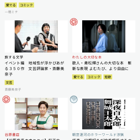
愛でる
コミック
一穂ミチ
旅する文学
わたしの大切な本
イベント編 地域性が浮かびあが
歌人・青松輝さんの大切な本 斬
る３５０作 文芸評論家・斎藤美
新な表現 よむたび、より自由に
奈子
愛でる
コミック
短歌
文芸
斎藤美奈子
谷原書店
朝宮運河のホラーワールド渉猟