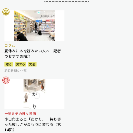
コラム
夏休みに本を読みたい人へ 記者
のおすすめ紹介
贈る
愛でる
文芸
朝日新聞文化部
一穂ミチの日々漫画
小日向まるこ「あかり」 持ち寄
った寂しさが温もりに変わる（第
14回）