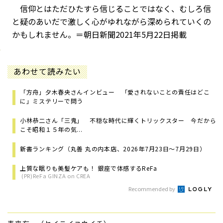
信仰とはただひたすら信じることではなく、むしろ信
と疑のあいだで激しく心がゆれながら深められていくの
かもしれません。＝朝日新聞2021年5月22日掲載
あわせて読みたい
「方舟」夕木春央さんインビュー 「愛されないことの責任はどこ
に」ミステリーで問う
小林恭二さん「三鬼」 不穏な時代に輝くトリックスター 今だから
こそ昭和１５年の気...
新書ランキング（丸善 丸の内本店、2026年7月23日～7月29日）
上質な眠りも美髪ケアも！ 銀座で体感するReFa
(PR)ReFa GINZA on CREA
Recommended by