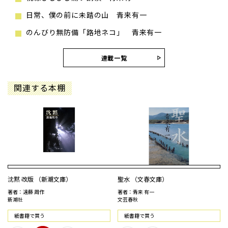
日常、僕の前に未踏の山 青来有一
のんびり無防備「路地ネコ」 青来有一
連載一覧
関連する本棚
沈黙 改版 （新潮文庫）
聖水 （文春文庫）
著者：遠藤 周作
著者：青来 有一
新潮社
文芸春秋
紙書籍で買う
紙書籍で買う