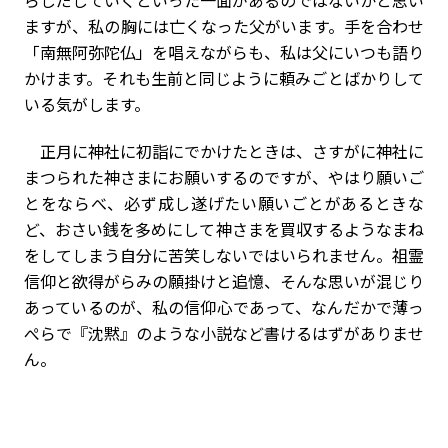
らしだしていくといった一面があるのではないかと思い
ますが、私の胸には亡くなった父がいます。手を合わせ
「南無阿弥陀仏」を唱えながらも、私は父にいつも語り
かけます。それも生前と同じように頼みごとばかりして
いる気がします。
正月に神社に初詣にでかけたときは、さすがに神社に
まつられた神さまにお願いするのですが、やはり願いご
とをならべ、必ず成し遂げたい願いごとがあるときな
ど、おさい銭を多めにして神さまを買収するようなまね
をしてしまう自分に苦笑しないではいられません。祖霊
信仰と欲得がらみの願掛けと追憶、そんな思いが混じり
あっているのが、私の信仰心であって、なんだかで薄っ
ぺらで『沈黙』のような小説など書けるはずがありませ
ん。