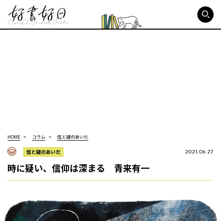
好書好日
HOME
コラム
信と疑のあいだ
信と疑のあいだ
2021.06.27
時に疑い、信仰は深まる 青来有一