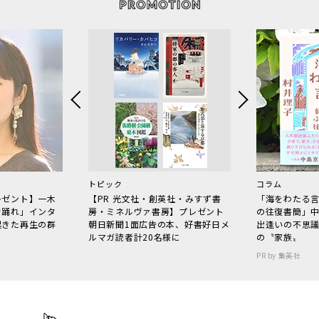
トピック
コラム
レゼント】一木
【PR 光文社・創英社・みすず書
「海をわたる
で踊れ」インタ
房・ミネルヴァ書房】プレゼント
の往復書簡」
起きた再生の群
朝日新聞1面広告の本、好書好日メ
出逢いの不思
ルマガ読者計20名様に
の〝家族〟
PR by 集英社