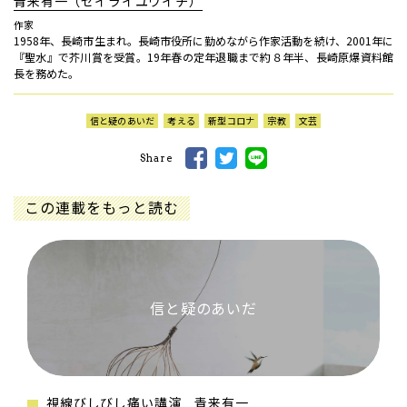
青来有一（セイライユウイチ）
作家
1958年、長崎市生まれ。長崎市役所に勤めながら作家活動を続け、2001年に
『聖水』で芥川賞を受賞。19年春の定年退職まで約８年半、長崎原爆資料館
長を務めた。
信と疑のあいだ
考える
新型コロナ
宗教
文芸
Share
この連載をもっと読む
信と疑のあいだ
視線びしびし痛い講演 青来有一