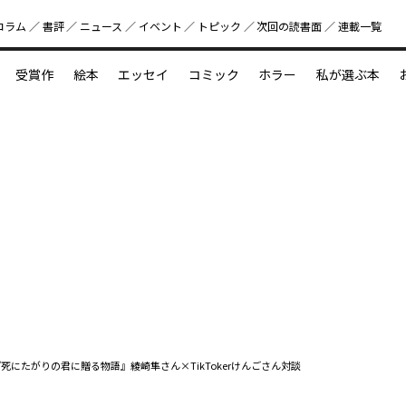
コラム
書評
ニュース
イベント
トピック
次回の読書⾯
連載一覧
好書好日
受賞作
絵本
エッセイ
コミック
ホラー
私が選ぶ本
？
えほん新定番
今めぐりたい児童文学の世界
図鑑の中の小宇宙
 『死にたがりの君に贈る物語』綾崎隼さん×TikTokerけんごさん対談