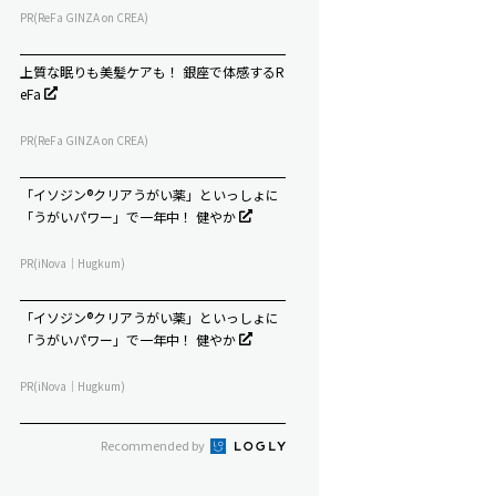
PR(ReFa GINZA on CREA)
上質な眠りも美髪ケアも！ 銀座で体感するR
eFa
PR(ReFa GINZA on CREA)
「イソジン®クリアうがい薬」といっしょに
「うがいパワー」で一年中！ 健やか
PR(iNova｜Hugkum)
「イソジン®クリアうがい薬」といっしょに
「うがいパワー」で一年中！ 健やか
PR(iNova｜Hugkum)
Recommended by