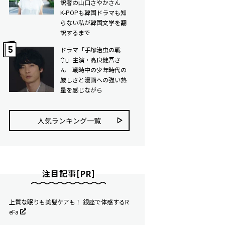
訳者の山口さやかさん
K-POPも韓国ドラマも知
らない私が韓国文学を翻
訳するまで
ドラマ「手塚治虫の戦
争」主演・高良健吾さ
ん 戦時中の少年時代の
厳しさと漫画への強い熱
量を感じながら
人気ランキング⼀覧
注目記事[PR]
上質な眠りも美髪ケアも！ 銀座で体感するR
eFa