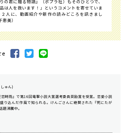
りの君に贈る物語』（ポプラ社）もそのひとつで、
品は人を救います！」というコメントを寄せていま
う２人に、動画紹介や新作の読みどころを訊きまし
千恵美）
re
・しゅん)
『夏恋時雨』で第16回電撃小説大賞選考委員奨励賞を受賞。恋愛小説
を盛り込んだ作風で知られる。けんごさんに絶賛された『死にたが
話題沸騰中。