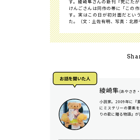
す。綾崎隼さんの新刊『死にたが
けんごさんは同作の帯に「この作
す。実はこの日が初対面だとい
た。（文：土佐有明、写真：北原
Sha
お話を聞いた⼈
綾崎隼
(あやさき
小説家。2009年に
にミステリーの要素
りの君に贈る物語』が