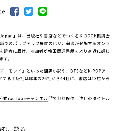
re
n Japan」は、出版社や書店などでつくるK-BOOK振興会
店舗でのポップアップ展開のほか、著者が登場するオンラ
を読者に届け、参加者が韓国関連書籍をより身近に感じ
います。
ーモンド』といった翻訳小説や、BTSなどK-POPアー
する出版社は昨年の26社から44社に、書店は13店から
公式YouTubeチャンネル
で無料配信。注目のタイトル
読む、語る