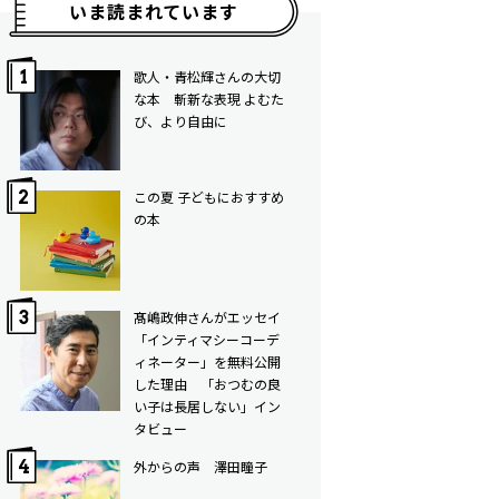
いま読まれています
歌人・青松輝さんの大切
な本 斬新な表現 よむた
び、より自由に
この夏 子どもにおすすめ
の本
髙嶋政伸さんがエッセイ
「インティマシーコーデ
ィネーター」を無料公開
した理由 「おつむの良
い子は長居しない」イン
タビュー
外からの声 澤田瞳子