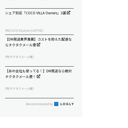
シェア別荘「COCO VILLA Owners」3選
PR(COCO VILLA on GOETHE)
【DM発送業界激震】コストを抑えた配達な
らチクタクメール便
PR(チクタクメール便)
【あの会社も使ってる！】DM発送なら絶対
チクタクメール便！
PR(チクタクメール便)
Recommended by