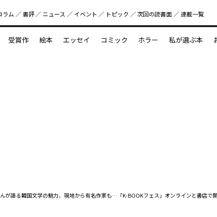
コラム
書評
ニュース
イベント
トピック
次回の読書⾯
連載一覧
好書好日
受賞作
絵本
エッセイ
コミック
ホラー
私が選ぶ本
？
えほん新定番
今めぐりたい児童文学の世界
図鑑の中の小宇宙
んが語る韓国文学の魅力、現地から有名作家も…「K-BOOKフェス」オンラインと書店で