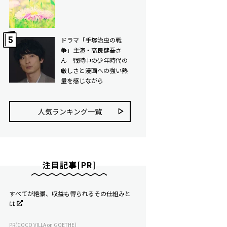
ドラマ「手塚治虫の戦
争」主演・高良健吾さ
ん 戦時中の少年時代の
厳しさと漫画への強い熱
量を感じながら
人気ランキング⼀覧
注目記事[PR]
すべてが絶景、収益も得られるその仕組みと
は
PR(COCO VILLA on GOETHE)