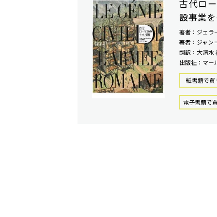
古代ロー
設事業を
著者：ジェラ
著者：ジャン
翻訳：大清水 
出版社：マー
紙書籍で買
電⼦書籍で