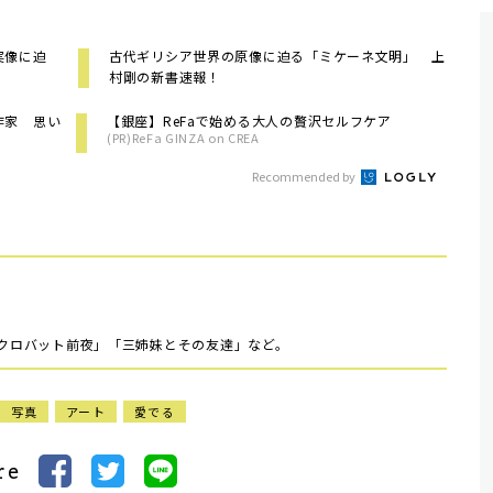
実像に迫
古代ギリシア世界の原像に迫る「ミケーネ文明」 上
村剛の新書速報！
作家 思い
【銀座】ReFaで始める大人の贅沢セルフケア
(PR)ReFa GINZA on CREA
Recommended by
アクロバット前夜」「三姉妹とその友達」など。
写真
アート
愛でる
re