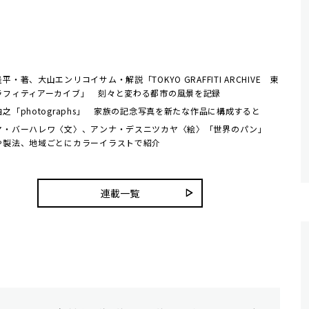
平・著、大山エンリコイサム・解説「TOKYO GRAFFITI ARCHIVE 東
ラフィティアーカイブ」 刻々と変わる都市の風景を記録
之「photographs」 家族の記念写真を新たな作品に構成すると
ヤ・バーハレワ〈文〉、アンナ・デスニツカヤ〈絵〉「世界のパン」
や製法、地域ごとにカラーイラストで紹介
連載一覧