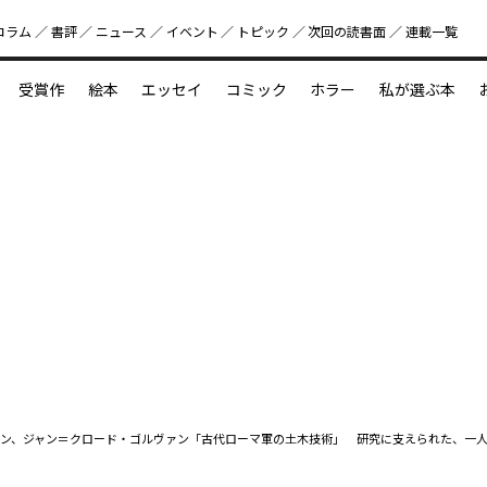
コラム
書評
ニュース
イベント
トピック
次回の読書⾯
連載一覧
好書好日
受賞作
絵本
エッセイ
コミック
ホラー
私が選ぶ本
？
えほん新定番
今めぐりたい児童文学の世界
図鑑の中の小宇宙
ン、ジャン＝クロード・ゴルヴァン「古代ローマ軍の土木技術」 研究に支えられた、一