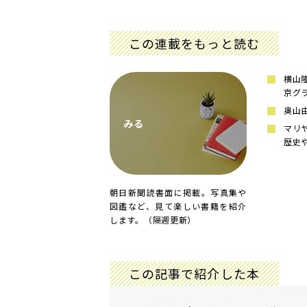
この連載をもっと読む
横山隆
京グ
奥山由
みる
マリ
歴史
朝日新聞読書面に掲載。写真集や
図鑑など、見て楽しい書籍を紹介
します。（隔週更新）
この記事で紹介した本