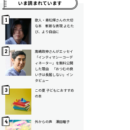
いま読まれています
歌人・青松輝さんの大切
な本 斬新な表現 よむた
び、より自由に
髙嶋政伸さんがエッセイ
「インティマシーコーデ
ィネーター」を無料公開
した理由 「おつむの良
い子は長居しない」イン
タビュー
この夏 子どもにおすすめ
の本
外からの声 澤田瞳子