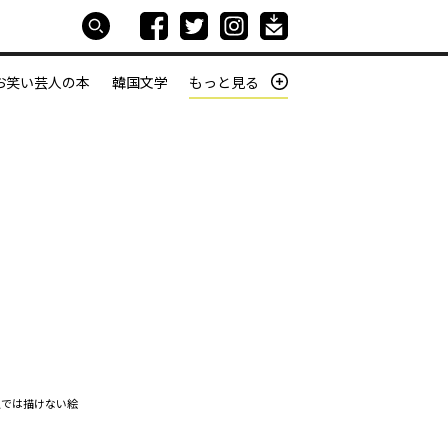
お笑い芸人の本
韓国文学
もっと見る
本屋は生きている
働きざかりの君たちへ
人では描けない絵