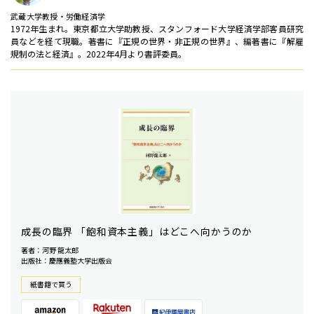
武蔵大学教授・労働経済学
1972年生まれ。東京都立大学助教授、スタンフォード大学経済学部客員研究
員などを経て現職。著書に『正規の世界・非正規の世界』、編著書に『解雇
規制の法と経済』。2022年4月より書評委員。
成長の臨界 「飽和資本主義」はどこへ向かうのか
著者：河野 龍太郎
出版社：慶應義塾大学出版会
紙書籍で買う