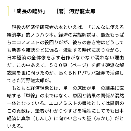
「成長の臨界」 ［著］河野龍太郎
現役の経済学研究者の本といえば、「こんなに使える
経済学」的ノウハウ本。経済の実態解説は、最近もっぱ
らエコノミストの役回りだが、彼らの書き物はどうして
も新書や雑誌などに偏る。激動する時代にありながら、
日本経済の全体像を示す著作がなかなか現れない理由
だ。この中あえて、５００頁（ページ）を超す硬派な解
説書を世に問うたのが、長くＢＮＰパリバ証券で活躍し
てきた河野龍太郎だ。
もともと経済現象とは、単一の原因が単一の結果に直
結する「単線」の束ではなく、原因と結果の関係が混然
一体となっている。エコノミストの書物としては異例の
この頁数は、筆者がわかりやすさを犠牲にしてでも日本
経済に真摯（しんし）に向かい合った証（あかし）だと
いえる。