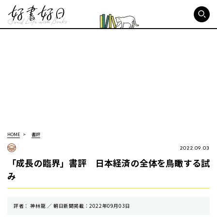
好書好日
HOME
書評
2022.09.03
「成長の臨界」書評 日本経済の全体を鳥瞰する試
み
評者： 神林龍 ／ 朝⽇新聞掲載：2022年09月03日