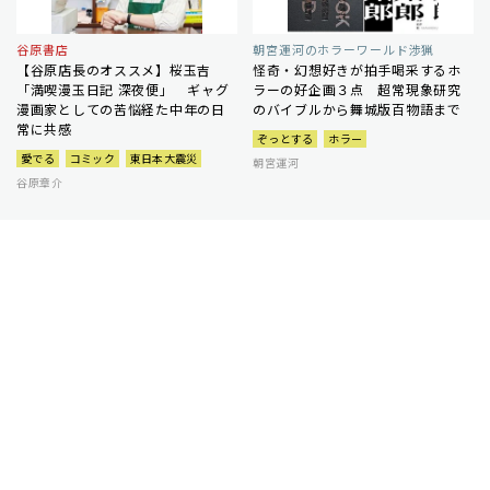
谷原書店
朝宮運河のホラーワールド渉猟
【谷原店長のオススメ】桜玉吉
怪奇・幻想好きが拍手喝采するホ
「満喫漫玉日記 深夜便」 ギャグ
ラーの好企画３点 超常現象研究
漫画家としての苦悩経た中年の日
のバイブルから舞城版百物語まで
常に共感
ぞっとする
ホラー
愛でる
コミック
東日本大震災
朝宮運河
谷原章介