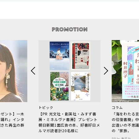
トピック
コラム
レゼント】一木
【PR 光文社・創英社・みすず書
「海をわたる
で踊れ」インタ
房・ミネルヴァ書房】プレゼント
の往復書簡」
起きた再生の群
朝日新聞1面広告の本、好書好日メ
出逢いの不思
ルマガ読者計20名様に
の〝家族〟
PR by 集英社