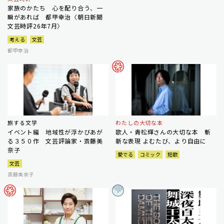
家族のかたち 心を配り合う、一
瞬があれば 都甲幸治〈朝日新聞
文芸時評26年7月〉
考える
文芸
都甲幸治
旅する文学
わたしの大切な本
イベント編 地域性が浮かびあが
歌人・青松輝さんの大切な本 斬
る３５０作 文芸評論家・斎藤美
新な表現 よむたび、より自由に
奈子
愛でる
コミック
短歌
文芸
斎藤美奈子