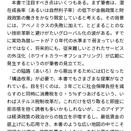
本書で注目すべき点はいくつもある。まず筆者は、潜
在成長率（あるいは自然利子率）の低下が金融政策と財
政政策の働きをかなり限定していると考える。その背景
には、アベノミクスの失敗に加えて、とどまることのな
い技術革新と避けがたいグローバル化の波がある。すで
に実効為替レートが７０年代の水準まで弱まっているだ
けではなく、将来的にも、従来難しいとされたサービス
の外注化（ホワイトカラーオフショアリング）が広範に
発生するというのが筆者の見立てだ。
この隘路（あいろ）から脱出するためには幻となった
「構造改革」が必要で、本書でもさまざまな提案がなさ
れている。目を引くのは、３年ごとに社会保障負担を減
らすのと同時に消費税を０・５％ずつあげるという、い
わばステルス税制改革だ。これだけを切り取ると即座に
拒否感を抱く読者も多いかもしれないが、このアイデア
は経済政策の政治からの独立を示唆するし、最低賃金の
底上げにも応用でき、本書のような広い地図の中でこそ