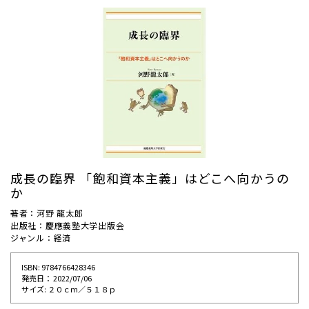
成長の臨界 「飽和資本主義」はどこへ向かうの
か
著者：河野 龍太郎
出版社：慶應義塾大学出版会
ジャンル：経済
ISBN: 9784766428346
発売⽇： 2022/07/06
サイズ: ２０ｃｍ／５１８ｐ