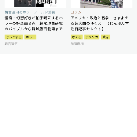
朝宮運河のホラーワールド渉猟
コラム
怪奇・幻想好きが拍手喝采するホ
アメリカ・政治と戦争 さまよえ
ラーの好企画３点 超常現象研究
る超大国のゆくえ 【じんぶん堂
のバイブルから舞城版百物語まで
注目記事セレクト】
ぞっとする
ホラー
考える
アメリカ
政治
朝宮運河
加賀直樹