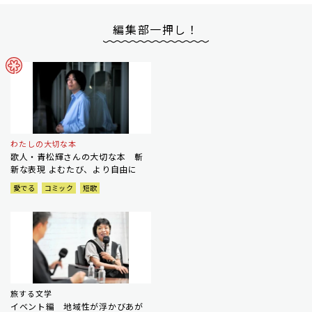
編集部一押し！
わたしの大切な本
歌人・青松輝さんの大切な本 斬
新な表現 よむたび、より自由に
愛でる
コミック
短歌
旅する文学
イベント編 地域性が浮かびあが