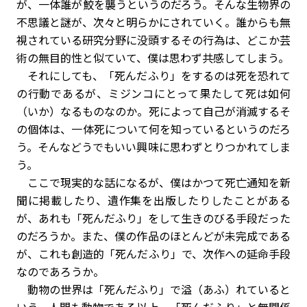
が、一体誰が鮫を襲うというのだろう。そんな生物界の
不思議と謎が、次々と明らかにされていく。誰からも無
視されている研究分野に没頭するその行為は、どこか芸
術の無目的性と似ていて、僕は思わず共感してしまう。
それにしても、「死んだふり」をするのは死を恐れて
の行動であるが、ミジンコにとって果たして死は如何
（いか）なるものなのか。死によって自己が消滅するそ
の個体は、一体死について何を知っているというのだろ
う。そんなどうでもいい興味に思わずとりつかれてしま
う。
ここで現実的な話になるが、僕はかつて死亡通知を新
聞に掲載したり、遺作集を出版したりしたことがある
が、あれも「死んだふり」をして生きのびる手段だった
のだろうか。また、僕の作品のほとんどが未完成である
が、これも創造的「死んだふり」で、次作への延命手段
なのであろうか。
動物の世界は「死んだふり」で溢（あふ）れていると