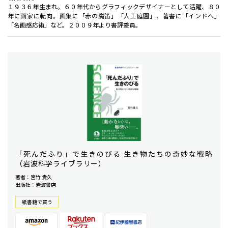
１９３６年生まれ。６０年代からグラフィックデザイナーとして活躍、８０
年に画家に転向。画集に「赤の魔笛」「人工庭園」、著書に「インドへ」
「名画感応術」など。２００９年より書評委員。
「死んだふり」で生きのびる 生き物たちの奇妙な戦略
（岩波科学ライブラリー）
著者：宮竹 貴久
出版社：岩波書店
紙書籍で買う