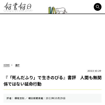
好書好日
HOME
書評
2022.10.29
『「死んだふり」で生きのびる』書評 人間も無関
係ではない延命行動
評者： 横尾忠則 ／ 朝⽇新聞掲載：2022年10月29日