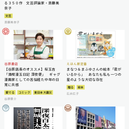
る３５０作 文芸評論家・斎藤美
奈子
文芸
斎藤美奈子
谷原書店
えほん新定番
【谷原店長のオススメ】桜玉吉
まなつ＆まふゆさんの絵本「君が
「満喫漫玉日記 深夜便」 ギャグ
いるから」 あなたも私も一つの
漫画家としての苦悩経た中年の日
星のような大切な存在
常に共感
贈る
絵本
愛でる
コミック
東日本大震災
石井広子
谷原章介