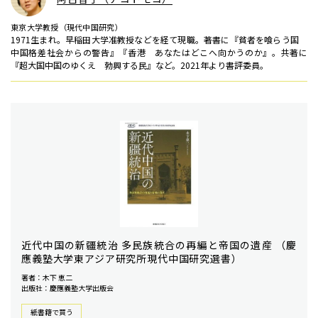
東京大学教授（現代中国研究）
1971生まれ。早稲田大学准教授などを経て現職。著書に『貧者を喰らう国
中国格差社会からの警告』『香港 あなたはどこへ向かうのか』。共著に
『超大国中国のゆくえ 勃興する民』など。2021年より書評委員。
近代中国の新疆統治 多民族統合の再編と帝国の遺産 （慶
應義塾大学東アジア研究所現代中国研究選書）
著者：木下 恵二
出版社：慶應義塾大学出版会
紙書籍で買う