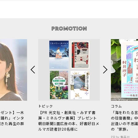
トピック
コラム
レゼント】一木
【PR 光文社・創英社・みすず書
「海をわたる
で踊れ」インタ
房・ミネルヴァ書房】プレゼント
の往復書簡」
起きた再生の群
朝日新聞1面広告の本、好書好日メ
出逢いの不思
ルマガ読者計20名様に
の〝家族〟
PR by 集英社