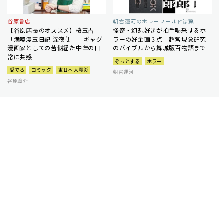
谷原書店
朝宮運河のホラーワールド渉猟
【谷原店長のオススメ】桜玉吉
怪奇・幻想好きが拍手喝采するホ
「満喫漫玉日記 深夜便」 ギャグ
ラーの好企画３点 超常現象研究
漫画家としての苦悩経た中年の日
のバイブルから舞城版百物語まで
常に共感
ぞっとする
ホラー
愛でる
コミック
東日本大震災
朝宮運河
谷原章介