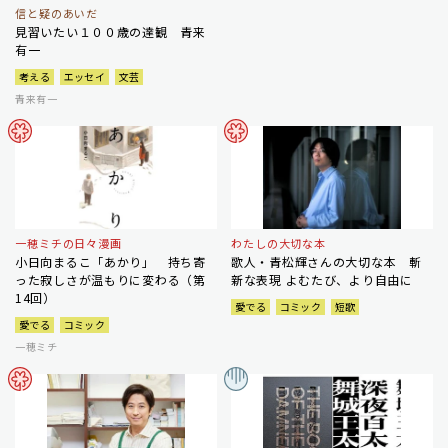
信と疑のあいだ
見習いたい１００歳の達観 青来
有一
考える
エッセイ
文芸
青来有一
一穂ミチの日々漫画
わたしの大切な本
小日向まるこ「あかり」 持ち寄
歌人・青松輝さんの大切な本 斬
った寂しさが温もりに変わる（第
新な表現 よむたび、より自由に
14回）
愛でる
コミック
短歌
愛でる
コミック
一穂ミチ