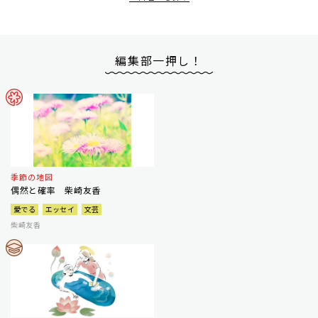
編集部一押し！
季節の地図
偶然と確率 柴崎友香
愛でる
エッセイ
文芸
柴崎友香