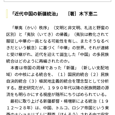
「近代中国の新疆統治」 ［著］木下恵二
「華夷（かい）秩序」（文明と非文明、礼法と野蛮の
区別）と「夷狄（いてき）の帰義」（夷狄は教化されて
服従し中華の一員となる可能性を有し、またそうなるべ
きだという観念）に基づく「中華」の世界。それが連綿
と受け継がれ、近代を迎えて誕生した「中国」の多民族
統合はどのように再編されたのか。
本書は帝国の周縁であった「新疆」（新しい支配地
域）の中核による統合を、（１）国民的統合（２）民族
自決的統合（３）植民地主義的統合を理念型として分析
する。歴史研究だが、１９９０年代以降の民族問題の源
流をも明らかにする視座が随所にちりばめられている。
最初に取り上げる新疆都督・楊増新による統治（１９
１２～２８年）は、中国、トルコ、ロシア帝国という東
西のナショナリズムに翻弄（ほんろう）される中で安定