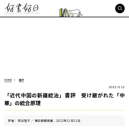
好書好日
HOME
書評
2022.11.12
「近代中国の新疆統治」書評 受け継がれた「中
華」の統合原理
評者： 阿古智子 ／ 朝⽇新聞掲載：2022年11月12日