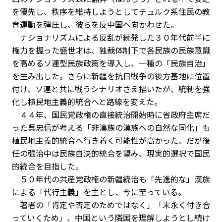
を優先し、秩序を維持しようとしてテュルク系住民の教
育運動を弾圧し、彼らを反中国へ向かわせた。
ナショナリズムによる反乱が続発した３０年代前半に
権力を握った盛世才は、独裁体制下で各民族の民族意識
を高めるソ連型民族政策を導入し、一種の「民族自治」
を生み出した。さらに新疆を抗日戦争の後方基地に位置
付け、ソ連と共に戦うシナリオさえ描いたが、統制を強
化し植民地主義的統合へと路線を変えた。
４４年、国民党政権の直接統治開始時に省政府主席だ
った呉忠信が考える「非漢族の漢族への自然な同化」も
植民地主義的統合へ行き着く可能性が高かった。だが後
任の張治中は民族自決的統合を望み、現実的選択で国民
的統合を目指した。
５０年代の共産党政権の新疆統治も「先進的な」漢族
による「代行主義」を主とし、今に至っている。
著者の「肯定や否定のためではなく」「末永く付き合
っていくため」、中国という隣国を理解しようとし続け