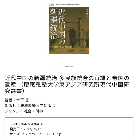
近代中国の新疆統治 多民族統合の再編と帝国の
遺産 （慶應義塾大学東アジア研究所現代中国研
究選書）
著者：木下 恵二
出版社：慶應義塾大学出版会
ジャンル：社会・時事
ISBN: 9784766428414
発売⽇： 2022/09/17
サイズ: ２２ｃｍ／２３３，１７ｐ