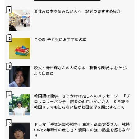
夏休みに本を読みたい人へ 記者のおすすめ紹介
この夏 子どもにおすすめの本
歌人・青松輝さんの大切な本 斬新な表現 よむたび、
より自由に
韓国語は独学、きっかけは推しへのメッセージ 「ブ
ロッコリーパンチ」訳者の山口さやかさん K-POPも
韓国ドラマも知らない私が韓国文学を翻訳するまで
ドラマ「手塚治虫の戦争」主演・高良健吾さん 戦時
中の少年時代の厳しさと漫画への強い熱量を感じなが
ら