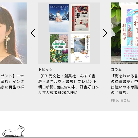
トピック
コラム
レゼント】一木
【PR 光文社・創英社・みすず書
「海をわたる
で踊れ」インタ
房・ミネルヴァ書房】プレゼント
の往復書簡」
起きた再生の群
朝日新聞1面広告の本、好書好日メ
出逢いの不思
ルマガ読者計20名様に
の〝家族〟
PR by 集英社