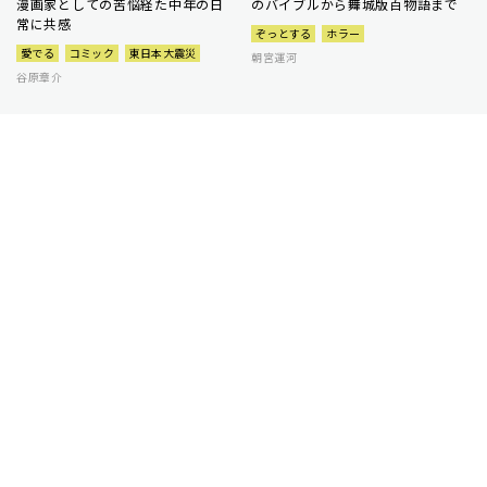
漫画家としての苦悩経た中年の日
のバイブルから舞城版百物語まで
常に共感
ぞっとする
ホラー
愛でる
コミック
東日本大震災
朝宮運河
谷原章介