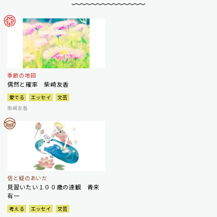
季節の地図
偶然と確率 柴崎友香
愛でる
エッセイ
文芸
柴崎友香
信と疑のあいだ
見習いたい１００歳の達観 青来
有一
考える
エッセイ
文芸