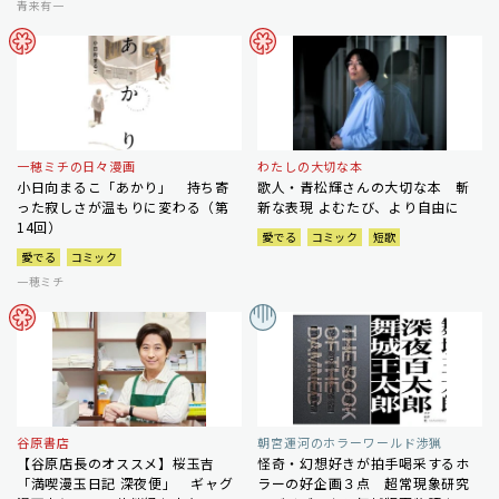
青来有一
一穂ミチの日々漫画
わたしの大切な本
小日向まるこ「あかり」 持ち寄
歌人・青松輝さんの大切な本 斬
った寂しさが温もりに変わる（第
新な表現 よむたび、より自由に
14回）
愛でる
コミック
短歌
愛でる
コミック
一穂ミチ
谷原書店
朝宮運河のホラーワールド渉猟
【谷原店長のオススメ】桜玉吉
怪奇・幻想好きが拍手喝采するホ
「満喫漫玉日記 深夜便」 ギャグ
ラーの好企画３点 超常現象研究