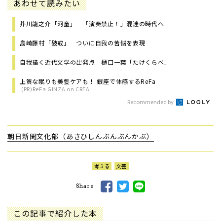
あわせて読みたい
芥川龍之介「河童」 「演奏禁止！」混迷の時代へ
島崎藤村「破戒」 ついに自我の苦悩を表現
自我描く近代文学の出発点 樋口一葉「たけくらべ」
上質な眠りも美髪ケアも！ 銀座で体感するReFa
(PR)ReFa GINZA on CREA
Recommended by
朝日新聞文化部（あさひしんぶんぶんかぶ）
考える
文芸
Share
この記事で紹介した本