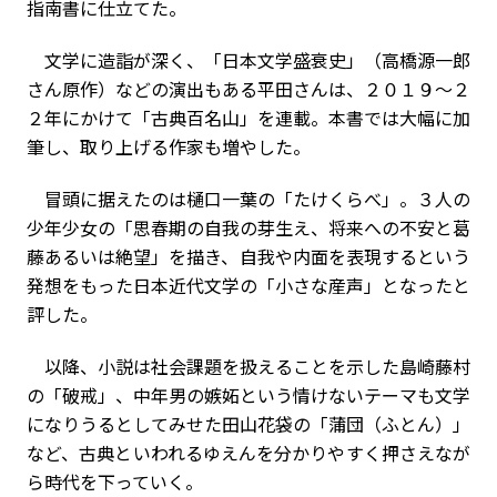
指南書に仕立てた。
文学に造詣が深く、「日本文学盛衰史」（高橋源一郎
さん原作）などの演出もある平田さんは、２０１９～２
２年にかけて「古典百名山」を連載。本書では大幅に加
筆し、取り上げる作家も増やした。
冒頭に据えたのは樋口一葉の「たけくらべ」。３人の
少年少女の「思春期の自我の芽生え、将来への不安と葛
藤あるいは絶望」を描き、自我や内面を表現するという
発想をもった日本近代文学の「小さな産声」となったと
評した。
以降、小説は社会課題を扱えることを示した島崎藤村
の「破戒」、中年男の嫉妬という情けないテーマも文学
になりうるとしてみせた田山花袋の「蒲団（ふとん）」
など、古典といわれるゆえんを分かりやすく押さえなが
ら時代を下っていく。