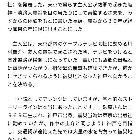
社）を発表した。東京で暮らす主人公が故郷で起きた阪
神・淡路大震災を目の当たりにして苦悩するさまを、み
ずからの体験をもとに書いた長編。震災から３０年が経
つ節目の年に世に出すことにした。
主人公は、東京都内のケーブルテレビ会社に勤める川
村圭介。友人の電話で起こされた朝、テレビをつけると
高速道路が横倒しになっていた。幸いにも故郷の母親と
は電話がつながり、祖父母の無事も確認できたが、何か
にせき立てられるように被災地となった神戸へ向かうこ
とを決める。
「小説としてアレンジはしていますが、基本的なスト
ーリーラインは本当にあったことです」。砂原さんは１
９６９年生まれ、神戸市出身。震災当時は東京の出版社
に勤めていたが、作中の圭介と同じように神戸を目指
し、交通網が途絶えた先では大量の水を背負って被災地
を歩いた。