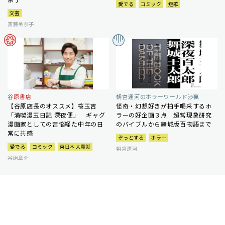
愛でる
コミック
短歌
文芸
斎藤美奈子
谷原書店
朝宮運河のホラーワールド渉猟
【谷原店長のオススメ】桜玉吉
怪奇・幻想好きが拍手喝采するホ
「満喫漫玉日記 深夜便」 ギャグ
ラーの好企画３点 超常現象研究
漫画家としての苦悩経た中年の日
のバイブルから舞城版百物語まで
常に共感
ぞっとする
ホラー
愛でる
コミック
東日本大震災
朝宮運河
谷原章介