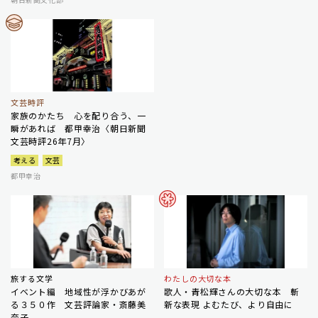
文芸時評
家族のかたち 心を配り合う、一
瞬があれば 都甲幸治〈朝日新聞
文芸時評26年7月〉
考える
文芸
都甲幸治
旅する文学
わたしの大切な本
イベント編 地域性が浮かびあが
歌人・青松輝さんの大切な本 斬
る３５０作 文芸評論家・斎藤美
新な表現 よむたび、より自由に
奈子