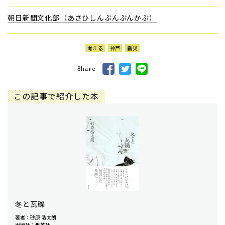
朝日新聞文化部（あさひしんぶんぶんかぶ）
考える
神戸
震災
Share
この記事で紹介した本
冬と瓦礫
著者：砂原 浩太朗
出版社：集英社