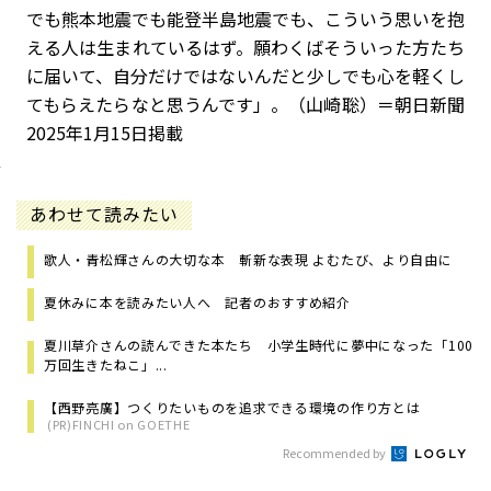
でも熊本地震でも能登半島地震でも、こういう思いを抱
える人は生まれているはず。願わくばそういった方たち
に届いて、自分だけではないんだと少しでも心を軽くし
てもらえたらなと思うんです」。（山崎聡）＝朝日新聞
2025年1月15日掲載
あわせて読みたい
歌人・青松輝さんの大切な本 斬新な表現 よむたび、より自由に
夏休みに本を読みたい人へ 記者のおすすめ紹介
夏川草介さんの読んできた本たち 小学生時代に夢中になった「100
万回生きたねこ」...
【西野亮廣】つくりたいものを追求できる環境の作り方とは
(PR)FINCHI on GOETHE
Recommended by