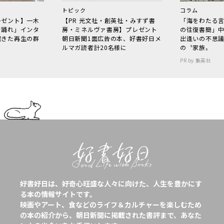
トピック
コラム
レゼント】一木
【PR 光文社・創英社・みすず書
「海をわたる
で踊れ」インタ
房・ミネルヴァ書房】プレゼント
の往復書簡」
起きた再生の群
朝日新聞1面広告の本、好書好日メ
出逢いの不思
ルマガ読者計20名様に
の〝家族〟
PR by 集英社
好書好日は、好奇心旺盛な人々に向けた、人生を豊かにす
る本の情報サイトです。
映画やアート、食などのライフ＆カルチャーを楽しむため
の本の紹介から、朝日新聞に掲載された書評まで、あなた