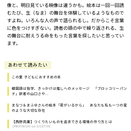
像と、明⽇⾒ている映像は違うかも。絵本は⼀回⼀回読
むたび、生（なま）の舞台を体験しているようなもので
すよね。いろんな人の声で語られるし。だからこそ⾔葉
に⾊をつけすぎない。読者の頭の中で繰り返される、生
の舞台に耐えうる命をもった⾔葉を探したいと思ってい
ます。
あわせて読みたい
この夏 子どもにおすすめの本
韓国語は独学、きっかけは推しへのメッセージ 「ブロッコリーパン
チ」訳者の山口さや...
まなつ＆まふゆさんの絵本「君がいるから」 あなたも私も一つの星
のような大切な存在
【西野亮廣】つくりたいものを追求できる環境の作り方とは
(PR)FINCHI on GOETHE