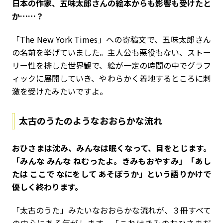
――日本の作家、五味太郎さんの絵本からも影響も受けたと
か……？
「The New York Times」への寄稿文で、五味太郎さん
の名前を挙げていました。主人公も悪役もない、ストー
リー性を排した世界観で、絵が一定の時間の中でグラフ
ィックに展開していき、やわらかく着地するところに刺
激を受けたみたいですよ。
太古のうたのようなおおらかな流れ
――おひさまは沈み、みんなは眠くなって、目をとじます。
「みんな みんな ねむったよ。きみもおやすみ」「あし
たは ここで なにをして あそぼうか」という語りかけで
優しく終わります。
「太古のうた」みたいなおおらかな流れが、３冊すべて
の中心にある気がします。「これはきみのおひさまだ