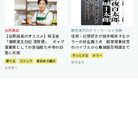
谷原書店
朝宮運河のホラーワールド渉猟
【谷原店長のオススメ】桜玉吉
怪奇・幻想好きが拍手喝采するホ
「満喫漫玉日記 深夜便」 ギャグ
ラーの好企画３点 超常現象研究
漫画家としての苦悩経た中年の日
のバイブルから舞城版百物語まで
常に共感
ぞっとする
ホラー
愛でる
コミック
東日本大震災
朝宮運河
谷原章介