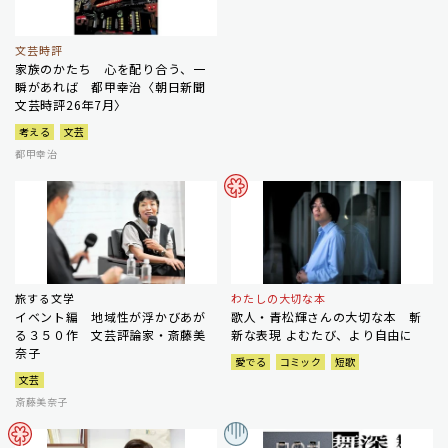
文芸時評
家族のかたち 心を配り合う、一
瞬があれば 都甲幸治〈朝日新聞
文芸時評26年7月〉
考える
文芸
都甲幸治
旅する文学
わたしの大切な本
イベント編 地域性が浮かびあが
歌人・青松輝さんの大切な本 斬
る３５０作 文芸評論家・斎藤美
新な表現 よむたび、より自由に
奈子
愛でる
コミック
短歌
文芸
斎藤美奈子