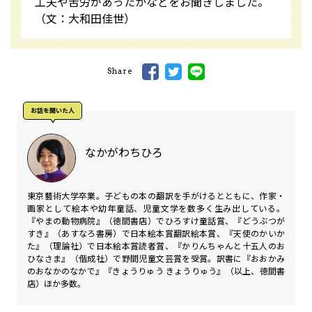
工夫や苦労があったかなどをお聞きしました。
（文：大和田佳世）
Share
お話を聞いた人
なかがわちひろ
東京藝術大学卒業。子どもの本の翻訳を手がけるとともに、作家・
画家として絵本や幼年童話、児童文学を数多く生み出している。
『やまの動物病院』（徳間書店）でひろすけ童話賞、『どうぶつが
すき』（あすなろ書房）で日本絵本賞翻訳絵本賞、『天使のかいか
た』（理論社）で日本絵本賞読者賞、『かりんちゃんと十五人のお
ひなさま』（偕成社）で野間児童文芸賞を受賞。訳書に『おおかみ
のおなかのなかで』『きょうりゅう きょうりゅう』（以上、徳間書
店）ほか多数。