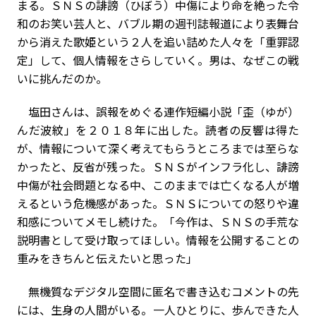
まる。ＳＮＳの誹謗（ひぼう）中傷により命を絶った令
和のお笑い芸人と、バブル期の週刊誌報道により表舞台
から消えた歌姫という２人を追い詰めた人々を「重罪認
定」して、個人情報をさらしていく。男は、なぜこの戦
いに挑んだのか――。
塩田さんは、誤報をめぐる連作短編小説「歪（ゆが）
んだ波紋」を２０１８年に出した。読者の反響は得た
が、情報について深く考えてもらうところまでは至らな
かったと、反省が残った。ＳＮＳがインフラ化し、誹謗
中傷が社会問題となる中、このままでは亡くなる人が増
えるという危機感があった。ＳＮＳについての怒りや違
和感についてメモし続けた。「今作は、ＳＮＳの手荒な
説明書として受け取ってほしい。情報を公開することの
重みをきちんと伝えたいと思った」
無機質なデジタル空間に匿名で書き込むコメントの先
には、生身の人間がいる。一人ひとりに、歩んできた人