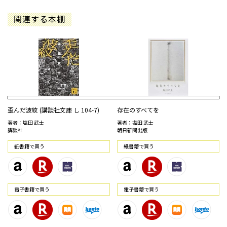
関連する本棚
歪んだ波紋 (講談社文庫 し 104-7)
存在のすべてを
著者：塩田 武士
著者：塩田 武士
講談社
朝日新聞出版
紙書籍で買う
紙書籍で買う
電⼦書籍で買う
電⼦書籍で買う