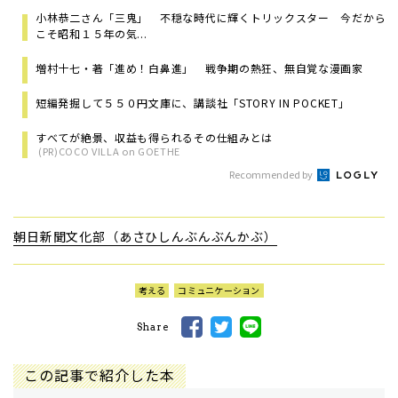
小林恭二さん「三鬼」 不穏な時代に輝くトリックスター 今だから
こそ昭和１５年の気...
増村十七・著「進め！白鼻進」 戦争期の熱狂、無自覚な漫画家
短編発掘して５５０円文庫に、講談社「STORY IN POCKET」
すべてが絶景、収益も得られるその仕組みとは
(PR)COCO VILLA on GOETHE
Recommended by
朝日新聞文化部（あさひしんぶんぶんかぶ）
考える
コミュニケーション
Share
この記事で紹介した本