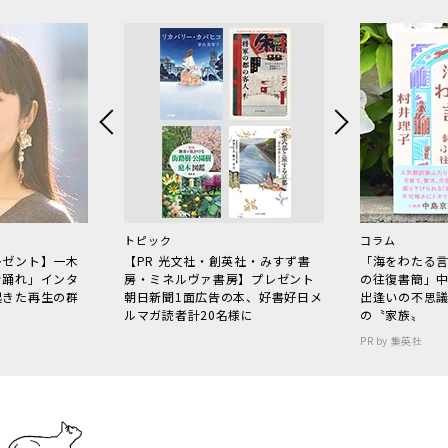
トピック
コラム
レゼント】一木
【PR 光文社・創英社・みすず書
「海をわたる
で踊れ」インタ
房・ミネルヴァ書房】プレゼント
の往復書簡」
起きた再生の群
朝日新聞1面広告の本、好書好日メ
出逢いの不思
ルマガ読者計20名様に
の〝家族〟
PR by 集英社