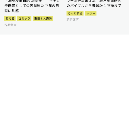
「満喫漫玉日記 深夜便」 ギャグ
ラーの好企画３点 超常現象研究
漫画家としての苦悩経た中年の日
のバイブルから舞城版百物語まで
常に共感
ぞっとする
ホラー
愛でる
コミック
東日本大震災
朝宮運河
谷原章介