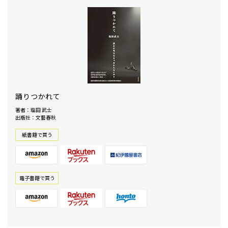
踊りつかれて
著者：塩田 武士
出版社：文藝春秋
紙書籍で買う
電⼦書籍で買う