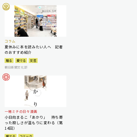
コラム
夏休みに本を読みたい人へ 記者
のおすすめ紹介
贈る
愛でる
文芸
朝日新聞文化部
一穂ミチの日々漫画
小日向まるこ「あかり」 持ち寄
った寂しさが温もりに変わる（第
14回）
愛でる
コミック