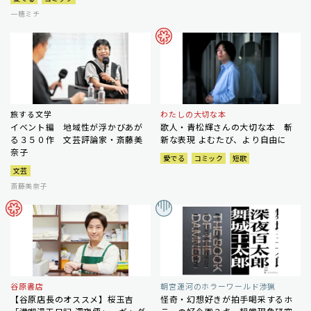
一穂ミチ
旅する文学
わたしの大切な本
イベント編 地域性が浮かびあが
歌人・青松輝さんの大切な本 斬
る３５０作 文芸評論家・斎藤美
新な表現 よむたび、より自由に
奈子
愛でる
コミック
短歌
文芸
斎藤美奈子
谷原書店
朝宮運河のホラーワールド渉猟
【谷原店長のオススメ】桜玉吉
怪奇・幻想好きが拍手喝采するホ