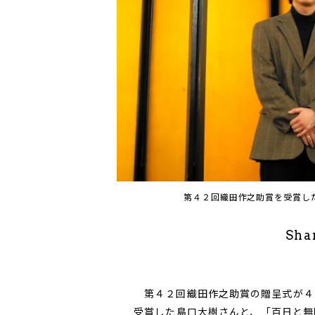
第４２回織田作之助賞を受賞し
Sha
第４２回織田作之助賞の贈呈式が４
受賞した島口大樹さんと、「百日と無