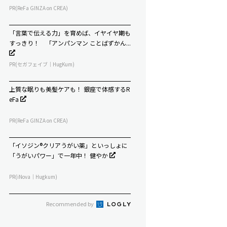
PR(ReFa GINZA on CREA)
「言葉で伝える力」を育めば、イヤイヤ期も
すっきり！ 「アンパンマン ことばずかん...
PR(セガフェイブ｜HugKum)
上質な眠りも美髪ケアも！ 銀座で体感するR
eFa
PR(ReFa GINZA on CREA)
「イソジン®クリアうがい薬」といっしょに
「うがいパワー」で一年中！ 健やか
PR(iNova｜Hugkum)
Recommended by