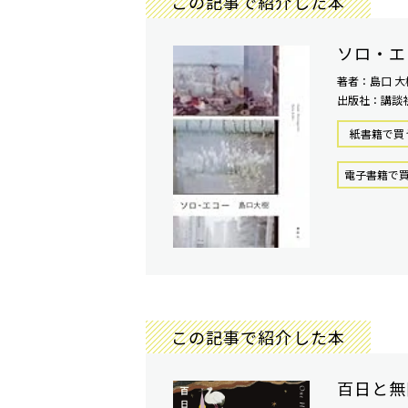
この記事で紹介した本
ソロ・エ
著者：島口 大
出版社：講談
紙書籍で買
電⼦書籍で
この記事で紹介した本
百日と無