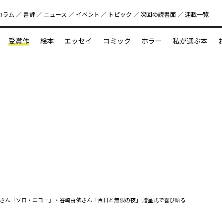
コラム
書評
ニュース
イベント
トピック
次回の読書⾯
連載一覧
好書好日
受賞作
絵本
エッセイ
コミック
ホラー
私が選ぶ本
？
えほん新定番
今めぐりたい児童文学の世界
図鑑の中の小宇宙
さん「ソロ・エコー」・谷崎由依さん「百日と無限の夜」 贈呈式で喜び語る