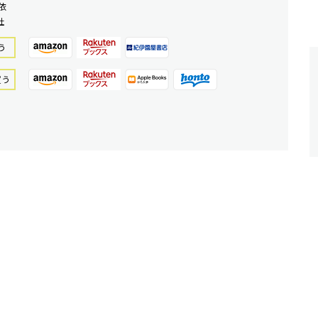
依
社
う
買う