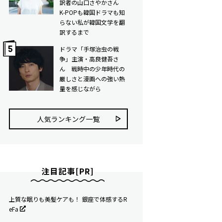
訳者の山口さやかさん
K-POPも韓国ドラマも知
らない私が韓国文学を翻
訳するまで
ドラマ「手塚治虫の戦
争」主演・高良健吾さ
ん 戦時中の少年時代の
厳しさと漫画への強い熱
量を感じながら
人気ランキング⼀覧
注目記事[PR]
上質な眠りも美髪ケアも！ 銀座で体感するR
eFa