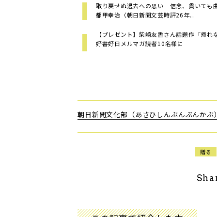
取り戻せぬ過去への思い 信念、貫いて
都甲幸治〈朝日新聞文芸時評26年...
【プレゼント】柴崎友香さん話題作「帰れ
好書好日メルマガ読者10名様に
朝日新聞文化部（あさひしんぶんぶんかぶ
贈る
Sha