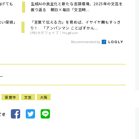
も曲げても
生成AIの民主化と新たな言語環境、2025年の文芸を
振り返る 朝日×毎日「文芸時...
ない探偵」
「言葉で伝える力」を育めば、イヤイヤ期もすっき
り！ 「アンパンマン ことばずかん...
(PR)セガフェイブ｜HugKum
Recommended by
）
受賞作
文芸
大阪
re