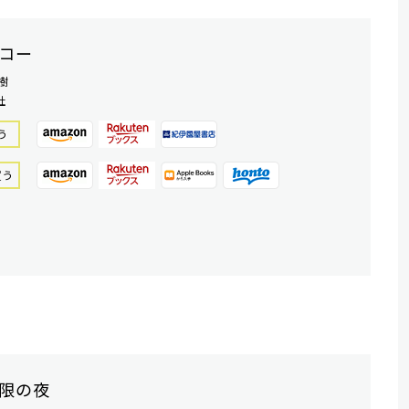
コー
樹
社
う
買う
限の夜