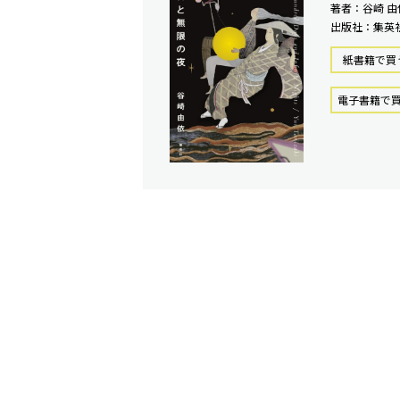
著者：谷崎 由
出版社：集英
紙書籍で買
電⼦書籍で