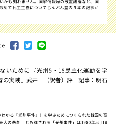
いかも知れません。国家情報局の設置議論など、国
改めて民主主義についてじんぶん堂の５本の記事か
）
re
いために――『光州5・18民主化運動を学
育の実践』武井一（訳者）評 記事：明石
いわゆる「光州事件」）を学ぶためにつくられた韓国の高
大の悲劇」とも称される「光州事件」は1980年5月18