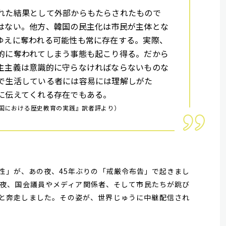
れた結果として外部からもたらされたもので
はない。他方、韓国の民主化は市民が主体とな
ゆえに奪われる可能性も常に存在する。実際、
的に奪われてしまう事態も起こり得る。だから
主主義は意識的に守らなければならないものな
で生活している者には容易には理解しがた
に伝えてくれる存在でもある。
韓国における歴史教育の実践』訳者評より）
」が、あの夜、45年ぶりの「戒厳令布告」で起きまし
夜、国会議員やメディア関係者、そして市民たちが跳び
と奔走しました。その姿が、世界じゅうに中継配信され