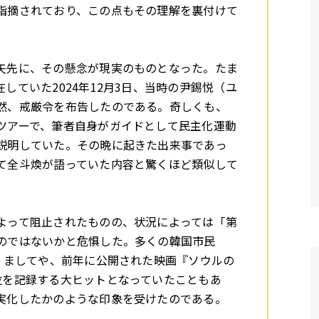
指摘されており、この点もその理解を裏付けて
矢先に、その懸念が現実のものとなった。たま
していた2024年12月3日、当時の尹錫悦（ユ
然、戒厳令を布告したのである。奇しくも、
ツアーで、筆者自身がガイドとして民主化運動
説明していた。その晩に起きた出来事であっ
て全斗煥が語っていた内容と驚くほど類似して
って阻止されたものの、状況によっては「第
のではないかと危惧した。多くの韓国市民
う。ましてや、前年に公開された映画『ソウルの
位を記録する大ヒットとなっていたこともあ
実化したかのような印象を受けたのである。