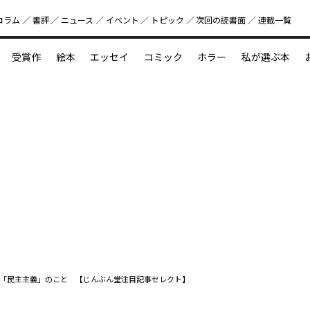
コラム
書評
ニュース
イベント
トピック
次回の読書⾯
連載一覧
好書好日
受賞作
絵本
エッセイ
コミック
ホラー
私が選ぶ本
？
えほん新定番
今めぐりたい児童文学の世界
図鑑の中の小宇宙
「民主主義」のこと 【じんぶん堂注目記事セレクト】