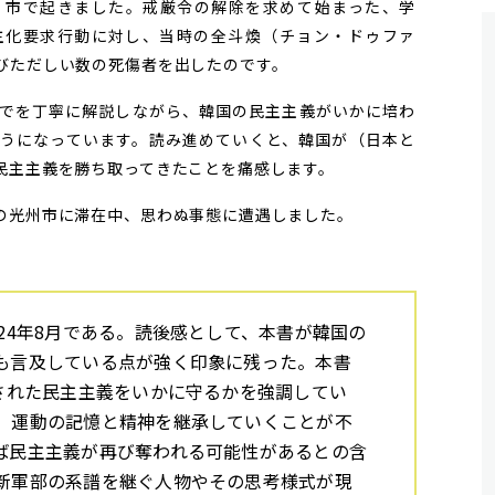
）市で起きました。戒厳令の解除を求めて始まった、学
主化要求行動に対し、当時の全斗煥（チョン・ドゥファ
びただしい数の死傷者を出したのです。
でを丁寧に解説しながら、韓国の民主主義がいかに培わ
うになっています。読み進めていくと、韓国が（日本と
民主主義を勝ち取ってきたことを痛感します。
の光州市に滞在中、思わぬ事態に遭遇しました。
24年8月である。読後感として、本書が韓国の
も言及している点が強く印象に残った。本書
得された民主主義をいかに守るかを強調してい
、運動の記憶と精神を継承していくことが不
ば民主主義が再び奪われる可能性があるとの含
新軍部の系譜を継ぐ人物やその思考様式が現