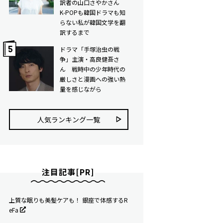
訳者の山口さやかさん
K-POPも韓国ドラマも知
らない私が韓国文学を翻
訳するまで
ドラマ「手塚治虫の戦
争」主演・高良健吾さ
ん 戦時中の少年時代の
厳しさと漫画への強い熱
量を感じながら
人気ランキング⼀覧
注目記事[PR]
上質な眠りも美髪ケアも！ 銀座で体感するR
eFa