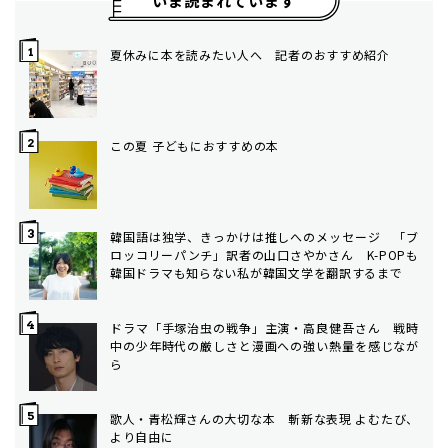
いま読まれています
夏休みに本を読みたい人へ 記者のおすすめ紹介
この夏 子どもにおすすめの本
韓国語は独学、きっかけは推しへのメッセージ 「ブ
ロッコリーパンチ」訳者の山口さやかさん K-POPも
韓国ドラマも知らない私が韓国文学を翻訳するまで
ドラマ「手塚治虫の戦争」主演・高良健吾さん 戦時
中の少年時代の厳しさと漫画への強い熱量を感じなが
ら
歌人・青松輝さんの大切な本 斬新な表現 よむたび、
より自由に