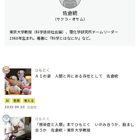
佐倉統
（サクラ・オサム）
東京大学教授（科学技術社会論）、理化学研究所チームリーダー
1960年生まれ。著書に『科学とはなにか』など。
ひもとく
ＡＩの姿 人間と共にある存在として 佐倉統
AI
思想
考える
佐倉統
2023.09.20
ひもとく
「感染症と人類」本でひもとく いがみ合うか、励まし
合うか 佐倉統・東京大学教授