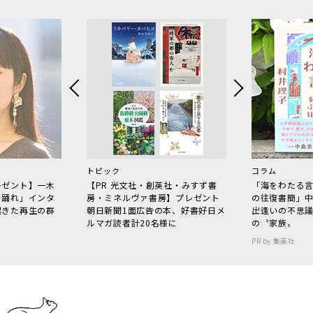
トピック
コラム
レゼント】一木
【PR 光文社・創英社・みすず書
「海をわたる
で踊れ」インタ
房・ミネルヴァ書房】プレゼント
の往復書簡」
起きた再生の群
朝日新聞1面広告の本、好書好日メ
出逢いの不思
ルマガ読者計20名様に
の〝家族〟
PR by 集英社