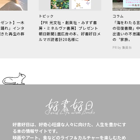
トピック
コラム
レゼント】一木
【PR 光文社・創英社・みすず書
「海をわたる
で踊れ」インタ
房・ミネルヴァ書房】プレゼント
の往復書簡」
起きた再生の群
朝日新聞1面広告の本、好書好日メ
出逢いの不思
ルマガ読者計20名様に
の〝家族〟
PR by 集英社
好書好日は、好奇心旺盛な人々に向けた、人生を豊かにす
る本の情報サイトです。
映画やアート、食などのライフ＆カルチャーを楽しむため