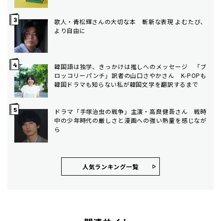
歌人・青松輝さんの大切な本 斬新な表現 よむたび、
より自由に
韓国語は独学、きっかけは推しへのメッセージ 「ブ
ロッコリーパンチ」訳者の山口さやかさん K-POPも
韓国ドラマも知らない私が韓国文学を翻訳するまで
ドラマ「手塚治虫の戦争」主演・高良健吾さん 戦時
中の少年時代の厳しさと漫画への強い熱量を感じなが
ら
人気ランキング⼀覧