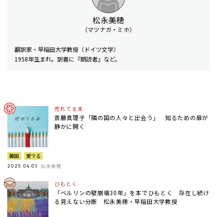
松永美穂
（マツナガ・ミホ）
翻訳家・早稲田大学教授（ドイツ文学）
1958年生まれ。訳書に『朗読者』など。
売れてる本
斎藤真理子「隣の国の人々と出会う」 知るための扉が
静かに開く
韓国
愛でる
松永美穂
2025.04.01
ひもとく
「ベルリンの壁崩壊30年」を本でひもとく 存在し続け
る見えない分断 松永美穂・早稲田大学教授