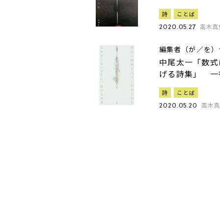
詩
ことば
高木真
2020.05.27
編集者（が／を）
中尾太一「数式
げる詩集」 一
詩
ことば
高木
2020.05.20