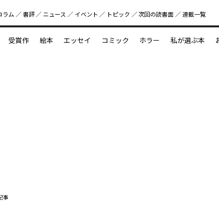
コラム
書評
ニュース
イベント
トピック
次回の読書⾯
連載一覧
好書好日
受賞作
絵本
エッセイ
コミック
ホラー
私が選ぶ本
？
えほん新定番
今めぐりたい児童文学の世界
図鑑の中の小宇宙
記事