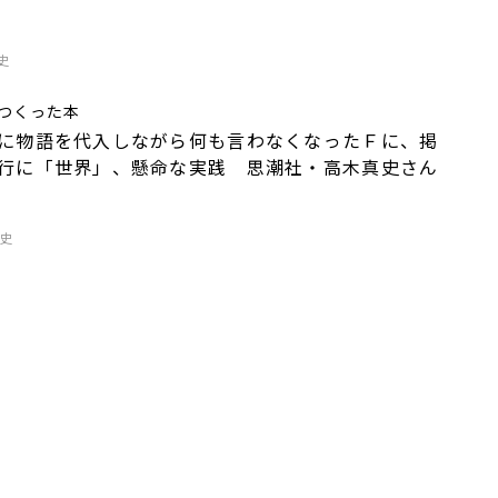
史
つくった本
に物語を代入しながら何も言わなくなったＦに、掲
行に「世界」、懸命な実践 思潮社・高木真史さん
真史