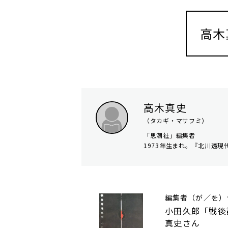
高木
高木真史
（タカギ・マサフミ）
「思潮社」編集者
1973年生まれ。『北川透
編集者（が／を）
小田久郎「戦後
真史さん