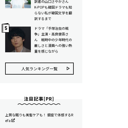
訳者の山口さやかさん
K-POPも韓国ドラマも知
らない私が韓国文学を翻
訳するまで
ドラマ「手塚治虫の戦
争」主演・高良健吾さ
ん 戦時中の少年時代の
厳しさと漫画への強い熱
量を感じながら
人気ランキング⼀覧
注目記事[PR]
上質な眠りも美髪ケアも！ 銀座で体感するR
eFa