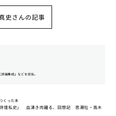
真史さんの記事
現代詩論集成』などを担当。
つくった本
詩壇私史」 血湧き肉躍る、回想記 思潮社・高木