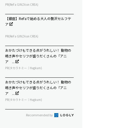
PR(ReFa GINZA on CREA)
【銀座】ReFaで始める大人の贅沢セルフケ
ア
PR(ReFa GINZA on CREA)
おかたづけもできる点がうれしい！ 動物の
鳴き声やセリフが盛りだくさんの「アニ
ア ...
PR(タカラトミー｜Hugkum)
おかたづけもできる点がうれしい！ 動物の
鳴き声やセリフが盛りだくさんの「アニ
ア ...
PR(タカラトミー｜Hugkum)
Recommended by