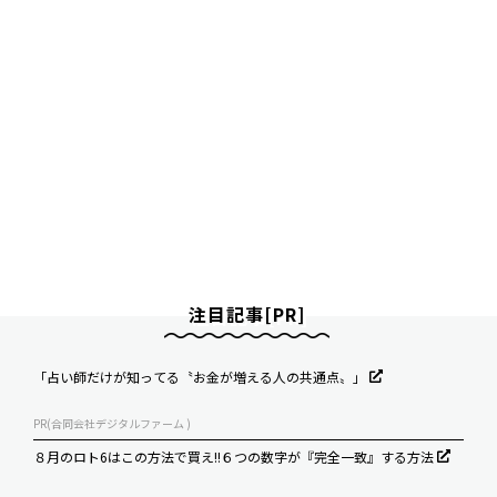
注目記事[PR]
「占い師だけが知ってる〝お金が増える人の共通点〟」
PR(合同会社デジタルファーム )
８月のロト6はこの方法で買え!!６つの数字が『完全一致』する方法