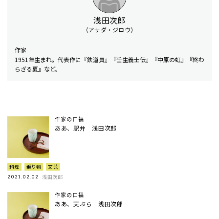
浅田次郎
（アサダ・ジロウ）
作家
1951年生まれ。代表作に『鉄道員』『壬生義士伝』『中原の虹』『終わ
らざる夏』など。
作家の口福
ああ、駅弁 浅田次郎
料理
乗り物
文芸
浅田次郎
2021.02.02
作家の口福
ああ、天ぷら 浅田次郎