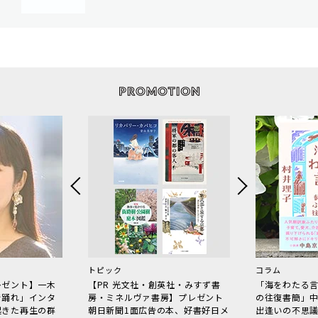
トピック
コラム
レゼント】一木
【PR 光文社・創英社・みすず書
「海をわたる
で踊れ」インタ
房・ミネルヴァ書房】プレゼント
の往復書簡」
起きた再生の群
朝日新聞1面広告の本、好書好日メ
出逢いの不思