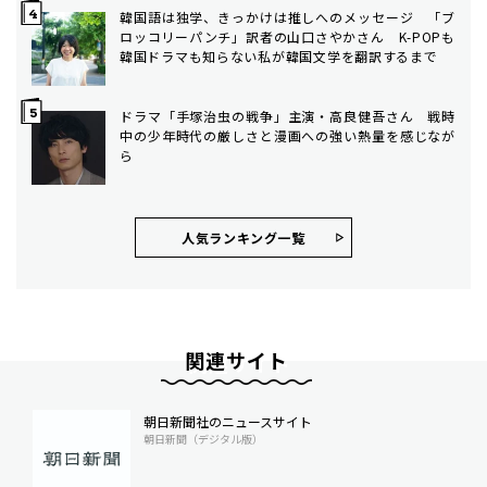
韓国語は独学、きっかけは推しへのメッセージ 「ブ
ロッコリーパンチ」訳者の山口さやかさん K-POPも
韓国ドラマも知らない私が韓国文学を翻訳するまで
ドラマ「手塚治虫の戦争」主演・高良健吾さん 戦時
中の少年時代の厳しさと漫画への強い熱量を感じなが
ら
人気ランキング⼀覧
関連サイト
朝日新聞社のニュースサイト
朝日新聞（デジタル版）