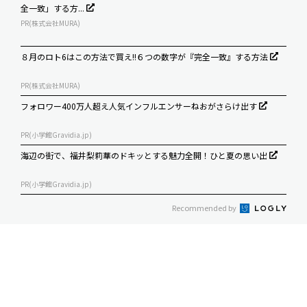
全一致」する方...
PR(株式会社MURA)
８月のロト6はこの方法で買え!!６つの数字が『完全一致』する方法
PR(株式会社MURA)
フォロワー400万人超え人気インフルエンサーねおがさらけ出す
PR(小学館Gravidia.jp)
海辺の街で、福井梨莉華のドキッとする魅力全開！ひと夏の思い出
PR(小学館Gravidia.jp)
Recommended by