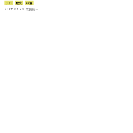
テロ
歴史
政治
成田龍一
2022.07.20