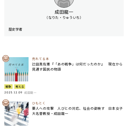
成田龍一
（なりた・りゅういち）
歴史学者
売れてる本
辻田真佐憲『「あの戦争」は何だったのか』 現在から
見通す国民の物語
戦争
考える
成田龍一
2025.12.09
ひもとく
要人への攻撃 人びとの対応、社会の姿映す 日本女子
大名誉教授・成田龍一