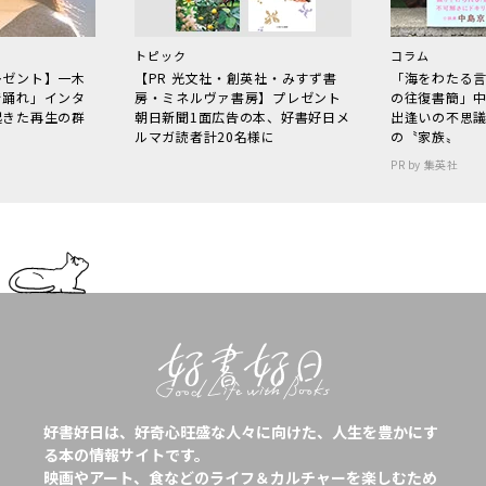
トピック
コラム
レゼント】一木
【PR 光文社・創英社・みすず書
「海をわたる
で踊れ」インタ
房・ミネルヴァ書房】プレゼント
の往復書簡」
起きた再生の群
朝日新聞1面広告の本、好書好日メ
出逢いの不思
ルマガ読者計20名様に
の〝家族〟
PR by 集英社
好書好日は、好奇心旺盛な人々に向けた、人生を豊かにす
る本の情報サイトです。
映画やアート、食などのライフ＆カルチャーを楽しむため