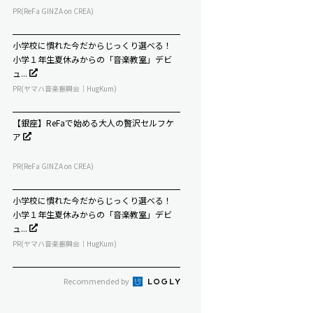
PR(ReFa GINZA on CREA)
小学校に慣れた今だからじっくり選べる！
小学１年生夏休みからの「音楽教室」デビ
ュ...
PR(ヤマハ音楽振興会｜HugKum)
【銀座】ReFaで始める大人の贅沢セルフケ
ア
PR(ReFa GINZA on CREA)
小学校に慣れた今だからじっくり選べる！
小学１年生夏休みからの「音楽教室」デビ
ュ...
PR(ヤマハ音楽振興会｜HugKum)
Recommended by