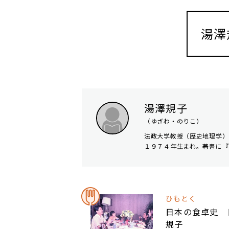
湯澤
湯澤規子
（ゆざわ・のりこ）
法政大学教授（歴史地理学）
１９７４年生まれ。著書に『
ひもとく
日本の食卓史 
規子