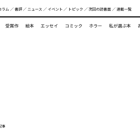
コラム
書評
ニュース
イベント
トピック
次回の読書⾯
連載一覧
好書好日
受賞作
絵本
エッセイ
コミック
ホラー
私が選ぶ本
？
えほん新定番
今めぐりたい児童文学の世界
図鑑の中の小宇宙
記事