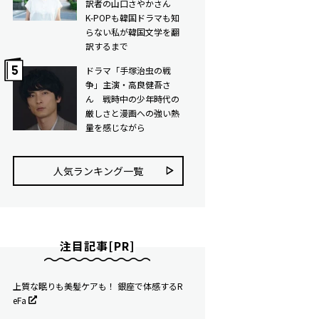
訳者の山口さやかさん
K-POPも韓国ドラマも知
らない私が韓国文学を翻
訳するまで
ドラマ「手塚治虫の戦
争」主演・高良健吾さ
ん 戦時中の少年時代の
厳しさと漫画への強い熱
量を感じながら
人気ランキング⼀覧
注目記事[PR]
上質な眠りも美髪ケアも！ 銀座で体感するR
eFa