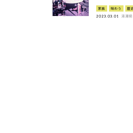
家族
味わう
歴
湯澤規
2023.03.01