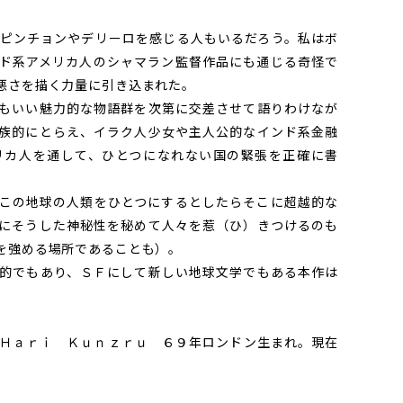
ピンチョンやデリーロを感じる人もいるだろう。私はボ
ド系アメリカ人のシャマラン監督作品にも通じる奇怪で
悪さを描く力量に引き込まれた。
もいい魅力的な物語群を次第に交差させて語りわけなが
族的にとらえ、イラク人少女や主人公的なインド系金融
リカ人を通して、ひとつになれない国の緊張を正確に書
この地球の人類をひとつにするとしたらそこに超越的な
にそうした神秘性を秘めて人々を惹（ひ）きつけるのも
を強める場所であることも）。
的でもあり、ＳＦにして新しい地球文学でもある本作は
Ｈａｒｉ Ｋｕｎｚｒｕ ６９年ロンドン生まれ。現在