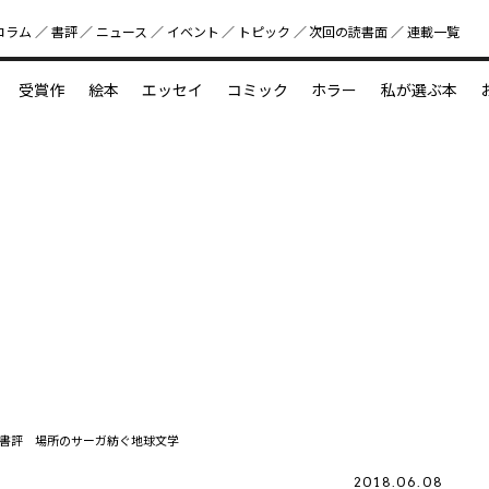
コラム
書評
ニュース
イベント
トピック
次回の読書⾯
連載一覧
好書好日
受賞作
絵本
エッセイ
コミック
ホラー
私が選ぶ本
？
えほん新定番
今めぐりたい児童文学の世界
図鑑の中の小宇宙
書評 場所のサーガ紡ぐ地球文学
2018.06.08