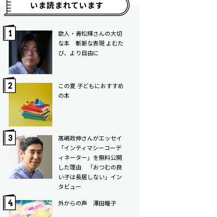
いま読まれています
歌人・青松輝さんの大切
な本 斬新な表現 よむた
び、より自由に
この夏 子どもにおすすめ
の本
髙嶋政伸さんがエッセイ
「インティマシーコーデ
ィネーター」を無料公開
した理由 「おつむの良
い子は長居しない」イン
タビュー
外からの声 澤田瞳子