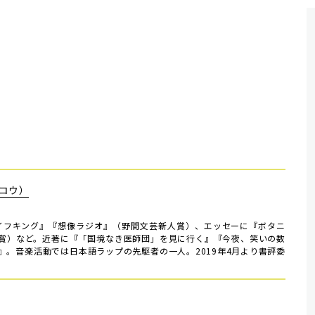
コウ）
ライフキング』『想像ラジオ』（野間文芸新人賞）、エッセーに『ボタニ
賞）など。近著に『「国境なき医師団」を見に行く』『今夜、笑いの数
』。音楽活動では日本語ラップの先駆者の一人。2019年4月より書評委