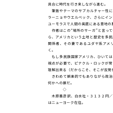
具合に時代を行き来しながら進む。
筆致やテーマのサブカルチャー性に
ラーニョやウエルベック、さらにイン
ユーモラスで人間の奥底にある意地の
作者はこの“場所のサーガ”と言って
ら、アメリカという土地と歴史を多民
関係者、その妻であるユダヤ系アメ
く。
もし多民族国家アメリカ、ひいては
視点が必要で、ピナクル・ロックが常
理解出来る（だからこそ、そこが反発
きわめて娯楽的でもありながら政治
何かへの扉だ。
◇
木原善彦訳、白水社・３１３２円／
はニューヨーク在住。