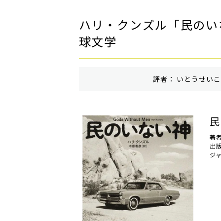
ハリ・クンズル「民のい
球文学
評者： いとうせいこう
民
著
出
ジ