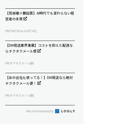
【見城徹×藤田晋】AI時代でも変わらない経
営者の本質
PR(FINCHI on GOETHE)
【DM発送業界激震】コストを抑えた配達な
らチクタクメール便
PR(チクタクメール便)
【あの会社も使ってる！】DM発送なら絶対
チクタクメール便！
PR(チクタクメール便)
Recommended by