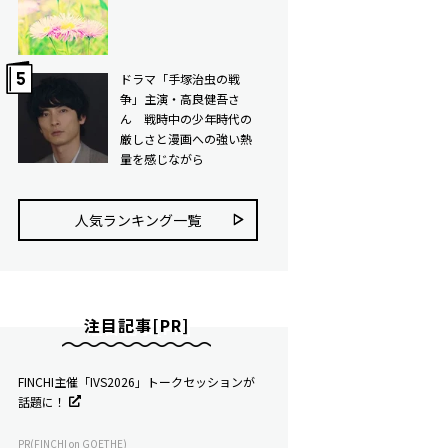
ドラマ「手塚治虫の戦
争」主演・高良健吾さ
ん 戦時中の少年時代の
厳しさと漫画への強い熱
量を感じながら
人気ランキング⼀覧
注目記事[PR]
FINCHI主催「IVS2026」トークセッションが
話題に！
PR(FINCHI on GOETHE)