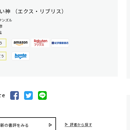
い神 （エクス・リブリス）
クンズル
彦
社
う
買う
re
評者から探す
最新の書評をみる