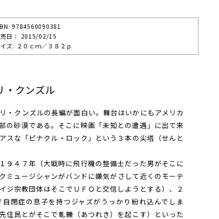
SBN: 9784560090381
売⽇： 2015/02/15
イズ: ２０ｃｍ／３８２ｐ
リ・クンズル
リ・クンズルの長編が面白い。舞台はいかにもアメリカ
部の砂漠である。そこに映画「未知との遭遇」に出て来
アスな「ピナクル・ロック」という３本の尖塔（せんと
１９４７年（大戦時に飛行機の整備士だった男がそこに
クミュージシャンがバンドに嫌気がさして近くのモーテ
イジ宗教団体はそこでＵＦＯと交信しようとする）、２
で自閉症の息子を持つジャズがうっかり紛れ込んでしま
先住民とがそこで軋轢（あつれき）を起こす）といった