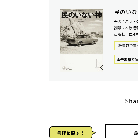
民のいな
著者：ハリ・
翻訳：木原 善
出版社：白水
紙書籍で買
電⼦書籍で
Sha
書評を探す！