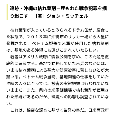
追跡・沖縄の枯れ葉剤－埋もれた戦争犯罪を掘
り起こす ［著］ジョン・ミッチェル
枯れ葉剤が入っているとみられるドラム缶が、腐食し
た状態で、２０１３年に沖縄市のサッカー場から大量に
発掘された。ベトナム戦争で米軍が使用した枯れ葉剤
は、基地のある沖縄にも運びこまれていたらしい。
著者はアメリカ政府に情報公開を求め、この問題を徹
底的に追及する。基地で勤務していた米兵のなかには、
いまも枯れ葉剤による甚大な健康被害に苦しむひとが大
勢いる。ベトナム戦争当時、基地関連の仕事をしていた
沖縄の人々に至っては、被害の実態把握は行われていな
いままだ。また、県内の米軍訓練場で枯れ葉剤が使用さ
れた形跡があるのだが、環境への影響も調査されていな
い。
これは、綿密な調査に基づく告発の書だ。日米両政府