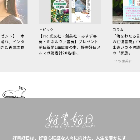
トピック
コラム
レゼント】一木
【PR 光文社・創英社・みすず書
「海をわたる
で踊れ」インタ
房・ミネルヴァ書房】プレゼント
の往復書簡」
起きた再生の群
朝日新聞1面広告の本、好書好日メ
出逢いの不思
ルマガ読者計20名様に
の〝家族〟
PR by 集英社
好書好日は、好奇心旺盛な人々に向けた、人生を豊かにす