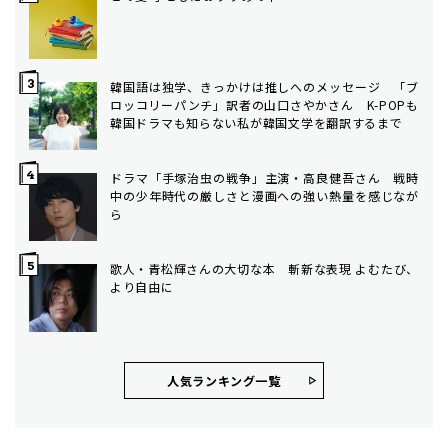
韓国語は独学、きっかけは推しへのメッセージ 「ブ
ロッコリーパンチ」訳者の山口さやかさん K-POPも
韓国ドラマも知らない私が韓国文学を翻訳するまで
ドラマ「手塚治虫の戦争」主演・高良健吾さん 戦時
中の少年時代の厳しさと漫画への強い熱量を感じなが
ら
歌人・青松輝さんの大切な本 斬新な表現 よむたび、
より自由に
人気ランキング⼀覧