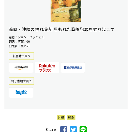
追跡・沖縄の枯れ葉剤 埋もれた戦争犯罪を掘り起こす
著者：ジョン・ミッチェル
翻訳：阿部 小涼
出版社：高文研
紙書籍で買う
電⼦書籍で買う
沖縄
戦争
Share