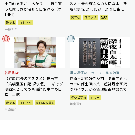
小日向まるこ「あかり」 持ち寄
歌人・青松輝さんの大切な本 斬
った寂しさが温もりに変わる（第
新な表現 よむたび、より自由に
14回）
愛でる
コミック
短歌
愛でる
コミック
一穂ミチ
谷原書店
朝宮運河のホラーワールド渉猟
【谷原店長のオススメ】桜玉吉
怪奇・幻想好きが拍手喝采するホ
「満喫漫玉日記 深夜便」 ギャグ
ラーの好企画３点 超常現象研究
漫画家としての苦悩経た中年の日
のバイブルから舞城版百物語まで
常に共感
ぞっとする
ホラー
愛でる
コミック
東日本大震災
朝宮運河
谷原章介