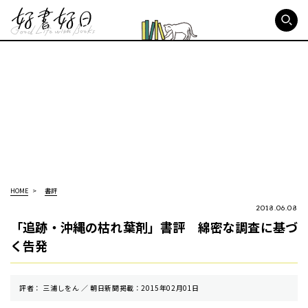
好書好日
HOME
書評
2018.06.08
「追跡・沖縄の枯れ葉剤」書評 綿密な調査に基づ
く告発
評者： 三浦しをん ／ 朝⽇新聞掲載：2015年02月01日