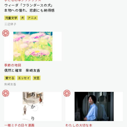
ウィーダ「フランダースの犬」
本物への憧れ、悲劇にも納得感
児童文学
犬
アニメ
三辺律子
季節の地図
偶然と確率 柴崎友香
愛でる
エッセイ
文芸
柴崎友香
一穂ミチの日々漫画
わたしの大切な本