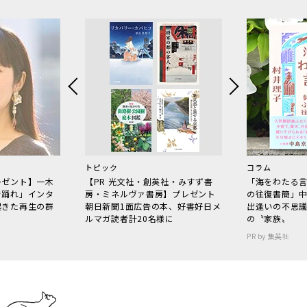
トピック
コラム
レゼント】一木
【PR 光文社・創英社・みすず書
「海をわたる
で踊れ」インタ
房・ミネルヴァ書房】プレゼント
の往復書簡」
起きた再生の群
朝日新聞1面広告の本、好書好日メ
出逢いの不思
ルマガ読者計20名様に
の〝家族〟
PR by 集英社