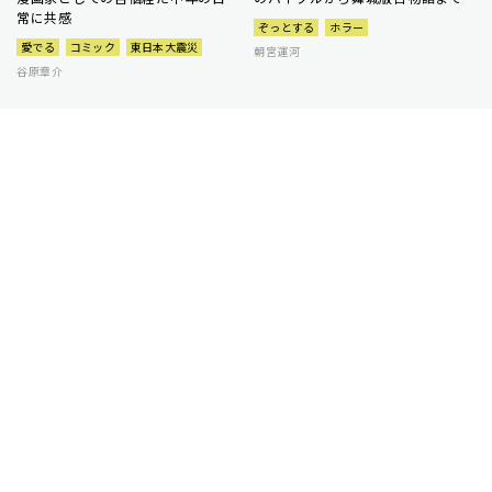
常に共感
ぞっとする
ホラー
愛でる
コミック
東日本大震災
朝宮運河
谷原章介