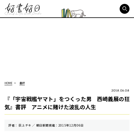
好書好日
HOME
書評
2018.06.08
『「宇宙戦艦ヤマト」をつくった男 西崎義展の狂
気』書評 アニメに賭けた波乱の人生
評者： 荻上チキ ／ 朝⽇新聞掲載：2015年12月06日