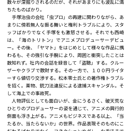
数々が深掘りされるのだが、それがあまりにも波乱に満
ちたものばかり。
手塚治虫の会社「虫プロ」の再建に関わりながら、あ
まりに傍若無人な振る舞いと権利トラブルにより、スタ
ッフばかりでなく手塚をも激怒させる。それでも西崎
は、「海のトリトン」でアニメプロデューサーデビュ
ー。その後、「ヤマト」をはじめとして様々な作品に携
わるも、その強引な手腕により、周囲と衝突したことは
数知れず。社内の会話を録音して「盗聴」する。クルー
ザーやクラブで散財する。その一方で、１００円ライタ
ーすら値切り交渉する。松本零士氏との著作権トラブル
を招く。薬物、銃刀法違反による逮捕スキャンダル。そ
して海上での事故死。
人物評伝としても面白いが、金にうるさく、破天荒な
ひとりのプロデューサーの姿を通じて、アニメの興行的
側面も浮き上がる。アニメもビジネスである以上、「当
たるか、当たらないか」の世界。作品表現そのものにこ