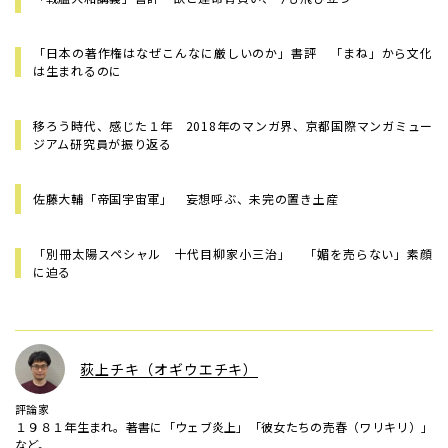
「日本の著作権はなぜこんなに厳しいのか」書評 「まね」から文化
は生まれるのに
移ろう時代、感じた１年 2018年のマンガ界、京都国際マンガミュー
ジアム研究員が振り返る
佐藤大輔「帝国宇宙軍」 妄想呼ぶ、未完の置き土産
「別冊太陽スペシャル 十代目柳家小三治」 「媚を売らない」素顔
に迫る
荻上チキ（オギウエチキ）
評論家
１９８１年生まれ。著書に「ウェブ炎上」「彼女たちの売春（ワリキリ）」
など。