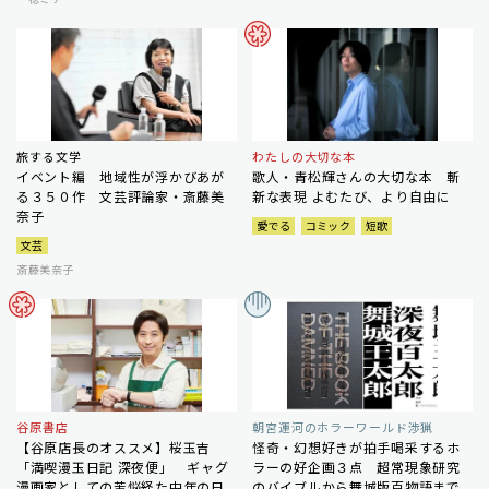
旅する文学
わたしの大切な本
イベント編 地域性が浮かびあが
歌人・青松輝さんの大切な本 斬
る３５０作 文芸評論家・斎藤美
新な表現 よむたび、より自由に
奈子
愛でる
コミック
短歌
文芸
斎藤美奈子
谷原書店
朝宮運河のホラーワールド渉猟
【谷原店長のオススメ】桜玉吉
怪奇・幻想好きが拍手喝采するホ
「満喫漫玉日記 深夜便」 ギャグ
ラーの好企画３点 超常現象研究
漫画家としての苦悩経た中年の日
のバイブルから舞城版百物語まで