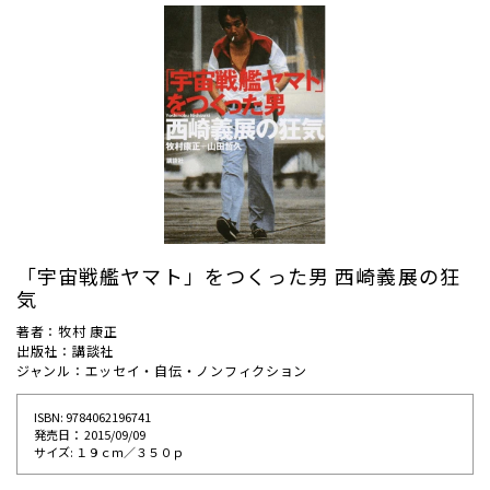
「宇宙戦艦ヤマト」をつくった男 西崎義展の狂
気
著者：牧村 康正
出版社：講談社
ジャンル：エッセイ・自伝・ノンフィクション
ISBN: 9784062196741
発売⽇： 2015/09/09
サイズ: １９ｃｍ／３５０ｐ