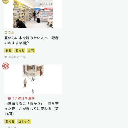
コラム
夏休みに本を読みたい人へ 記者
のおすすめ紹介
贈る
愛でる
文芸
朝日新聞文化部
一穂ミチの日々漫画
小日向まるこ「あかり」 持ち寄
った寂しさが温もりに変わる（第
14回）
愛でる
コミック
一穂ミチ