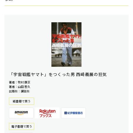
「宇宙戦艦ヤマト」をつくった男 西崎義展の狂気
著者：牧村 康正
著者：山田 哲久
出版社：講談社
紙書籍で買う
電⼦書籍で買う