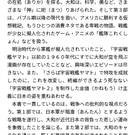
の在処（ありか）を探る。大和は、科学、美など、さま
ざまな「神」に祀（まつ）りあげられた。そして第３部
は、バブル期以降の現代を扱い、アメリカに勝利する仮
想戦記、もうひとつの消費ネタである零戦の物語、戦艦
が少女に擬人化されたゲーム・アニメの「艦隊これくし
ょん」などを扱う。
明治時代から軍艦が擬人化されていたこと、「宇宙戦
艦ヤマト」以前の１９６０年代にすでに大和が空を飛ぶ
漫画が存在していたことなど、興味深いエピソードは尽
きない。また、「さらば宇宙戦艦ヤマト」で特攻を成就
したのに、これを改変し、続編ができるよう死なない
「宇宙戦艦ヤマト２」を制作した金儲（かねもう）け主
義に日本の姿を重ねあわせる。
本書で一貫しているのは、戦争への批判的な視点だろ
う。第１部では、日本軍が暗澹（あんたん）とするよう
な戦略を遂行し、大和が近代日本の背負った悲しい運命
を象徴したことを論じる。また第２部では、大和のキャ