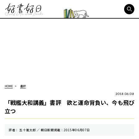
好書好日
HOME
書評
2018.06.08
「戦艦大和講義」書評 欲と運命背負い、今も飛び
立つ
評者： 五十嵐太郎 ／ 朝⽇新聞掲載：2015年06月07日