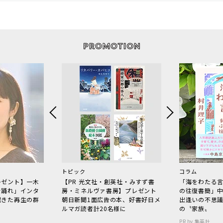
トピック
コラム
レゼント】一木
【PR 光文社・創英社・みすず書
「海をわたる
で踊れ」インタ
房・ミネルヴァ書房】プレゼント
の往復書簡」
起きた再生の群
朝日新聞1面広告の本、好書好日メ
出逢いの不思
ルマガ読者計20名様に
の〝家族〟
PR by 集英社