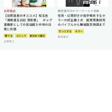
谷原書店
朝宮運河のホラーワールド渉猟
【谷原店長のオススメ】桜玉吉
怪奇・幻想好きが拍手喝采するホ
「満喫漫玉日記 深夜便」 ギャグ
ラーの好企画３点 超常現象研究
漫画家としての苦悩経た中年の日
のバイブルから舞城版百物語まで
常に共感
ぞっとする
ホラー
愛でる
コミック
東日本大震災
朝宮運河
谷原章介