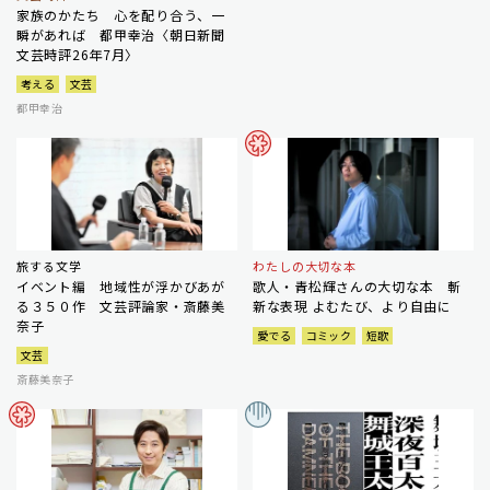
家族のかたち 心を配り合う、一
瞬があれば 都甲幸治〈朝日新聞
文芸時評26年7月〉
考える
文芸
都甲幸治
旅する文学
わたしの大切な本
イベント編 地域性が浮かびあが
歌人・青松輝さんの大切な本 斬
る３５０作 文芸評論家・斎藤美
新な表現 よむたび、より自由に
奈子
愛でる
コミック
短歌
文芸
斎藤美奈子