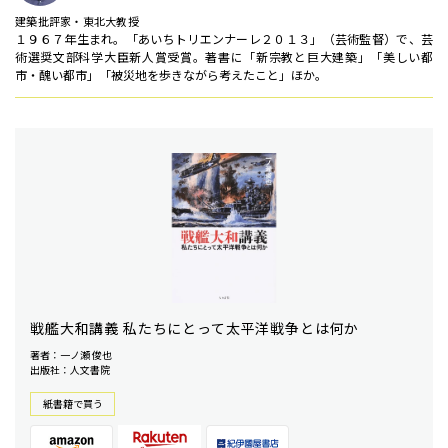
建築批評家・東北大教授
１９６７年生まれ。「あいちトリエンナーレ２０１３」（芸術監督）で、芸
術選奨文部科学大臣新人賞受賞。著書に「新宗教と巨大建築」「美しい都
市・醜い都市」「被災地を歩きながら考えたこと」ほか。
戦艦大和講義 私たちにとって太平洋戦争とは何か
著者：一ノ瀬 俊也
出版社：人文書院
紙書籍で買う