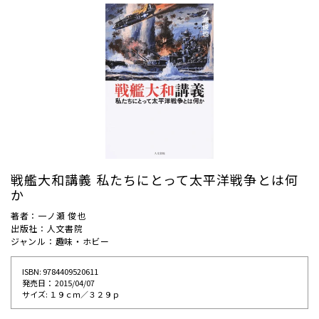
戦艦大和講義 私たちにとって太平洋戦争とは何
か
著者：一ノ瀬 俊也
出版社：人文書院
ジャンル：趣味・ホビー
ISBN: 9784409520611
発売⽇： 2015/04/07
サイズ: １９ｃｍ／３２９ｐ