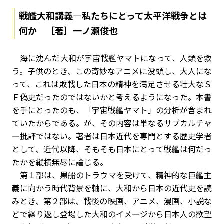
戦艦大和講義―私たちにとって太平洋戦争とは
何か ［著］一ノ瀬俊也
海に沈んだ大和が宇宙戦艦ヤマトになって、人類を救
う。子供のとき、この奇妙なアニメに没頭し、大人にな
って、これは敗戦した日本の精神を満足させる壮大なＳ
Ｆ偽史だったのではないかと考えるようになった。本書
を手にとったのも、「宇宙戦艦ヤマト」の分析が含まれ
ていたからである。が、その内容は単なるサブカルチャ
ー批評ではない。著者は日本近代を専門とする歴史学者
として、近代以降、そもそも日本にとって戦艦は何だっ
たかを縦横無尽に論じる。
第１部は、黒船のトラウマを受けて、精神的な巨艦主
義に向かう時代背景を軸に、大和から日本の近代史を読
みとき、第２部は、戦後の映画、アニメ、漫画、小説な
どで繰り返し登場した大和のイメージから日本人の欲望