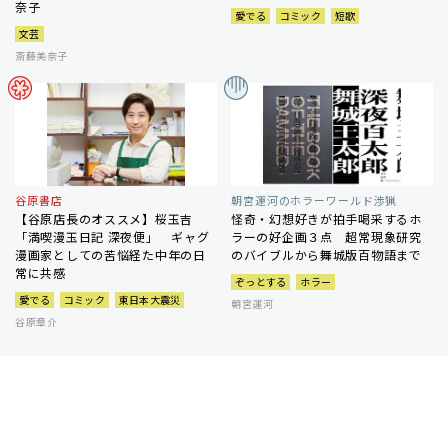
奈子
愛でる
コミック
短歌
文芸
斎藤美奈子
谷原書店
朝宮運河のホラーワールド渉猟
【谷原店長のオススメ】桜玉吉
怪奇・幻想好きが拍手喝采するホ
「満喫漫玉日記 深夜便」 ギャグ
ラーの好企画３点 超常現象研究
漫画家としての苦悩経た中年の日
のバイブルから舞城版百物語まで
常に共感
ぞっとする
ホラー
愛でる
コミック
東日本大震災
朝宮運河
谷原章介