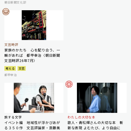
朝日新聞文化部
文芸時評
家族のかたち 心を配り合う、一
瞬があれば 都甲幸治〈朝日新聞
文芸時評26年7月〉
考える
文芸
都甲幸治
旅する文学
わたしの大切な本
イベント編 地域性が浮かびあが
歌人・青松輝さんの大切な本 斬
る３５０作 文芸評論家・斎藤美
新な表現 よむたび、より自由に