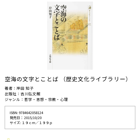
空海の文字とことば （歴史文化ライブラリー）
著者：岸田 知子
出版社：吉川弘文館
ジャンル：哲学・思想・宗教・心理
ISBN: 9784642058124
発売⽇： 2015/10/20
サイズ: １９ｃｍ／１９９ｐ