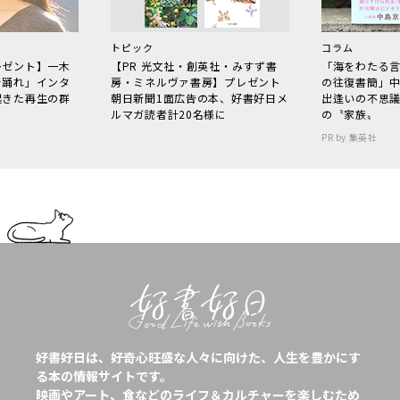
トピック
コラム
レゼント】一木
【PR 光文社・創英社・みすず書
「海をわたる
で踊れ」インタ
房・ミネルヴァ書房】プレゼント
の往復書簡」
起きた再生の群
朝日新聞1面広告の本、好書好日メ
出逢いの不思
ルマガ読者計20名様に
の〝家族〟
PR by 集英社
好書好日は、好奇心旺盛な人々に向けた、人生を豊かにす
る本の情報サイトです。
映画やアート、食などのライフ＆カルチャーを楽しむため