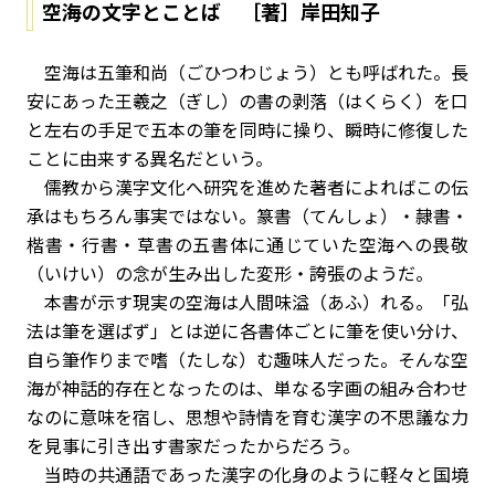
空海の文字とことば ［著］岸田知子
空海は五筆和尚（ごひつわじょう）とも呼ばれた。長
安にあった王羲之（ぎし）の書の剥落（はくらく）を口
と左右の手足で五本の筆を同時に操り、瞬時に修復した
ことに由来する異名だという。
儒教から漢字文化へ研究を進めた著者によればこの伝
承はもちろん事実ではない。篆書（てんしょ）・隷書・
楷書・行書・草書の五書体に通じていた空海への畏敬
（いけい）の念が生み出した変形・誇張のようだ。
本書が示す現実の空海は人間味溢（あふ）れる。「弘
法は筆を選ばず」とは逆に各書体ごとに筆を使い分け、
自ら筆作りまで嗜（たしな）む趣味人だった。そんな空
海が神話的存在となったのは、単なる字画の組み合わせ
なのに意味を宿し、思想や詩情を育む漢字の不思議な力
を見事に引き出す書家だったからだろう。
当時の共通語であった漢字の化身のように軽々と国境