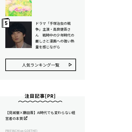
ドラマ「手塚治虫の戦
争」主演・高良健吾さ
ん 戦時中の少年時代の
厳しさと漫画への強い熱
量を感じながら
人気ランキング⼀覧
注目記事[PR]
【見城徹×藤田晋】AI時代でも変わらない経
営者の本質
PR(FINCHI on GOETHE)