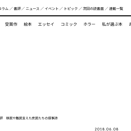
コラム
書評
ニュース
イベント
トピック
次回の読書⾯
連載一覧
好書好日
受賞作
絵本
エッセイ
コミック
ホラー
私が選ぶ本
？
えほん新定番
今めぐりたい児童文学の世界
図鑑の中の小宇宙
評 移民や難民支えた庶民たちの叙事詩
2018.06.08