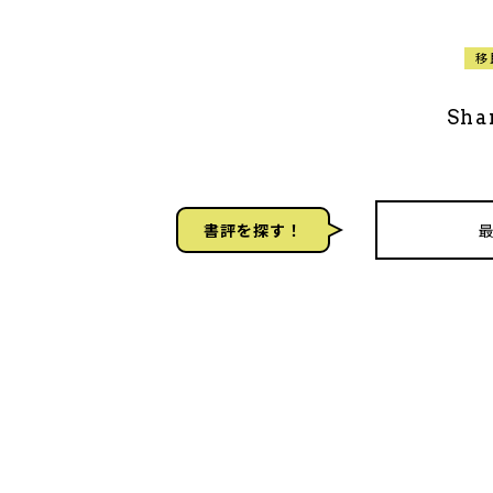
移
Sha
書評を探す！