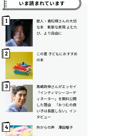
いま読まれています
歌人・青松輝さんの大切
な本 斬新な表現 よむた
び、より自由に
この夏 子どもにおすすめ
の本
髙嶋政伸さんがエッセイ
「インティマシーコーデ
ィネーター」を無料公開
した理由 「おつむの良
い子は長居しない」イン
タビュー
外からの声 澤田瞳子