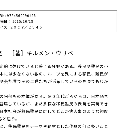
SBN: 9784560090428
売⽇： 2015/10/18
イズ: ２０ｃｍ／２３４ｐ
語 ［著］キルメン・ウリベ
定的に欠けていると感じる分野がある。移民や難民の小
本には少なくない数の、ルーツを異にする移民、難民が
や芸能界でその二世たちが活躍しているのを見てもわか
の何倍もの本体がある。９０年代ごろからは、日本語ネ
登場しているが、まだ多様な移民難民の表現を実現でき
日本社会が移民難民に対してどこか他人事のような態度
ると思う。
と、移民難民をテーマや題材とした作品の何と多いこと