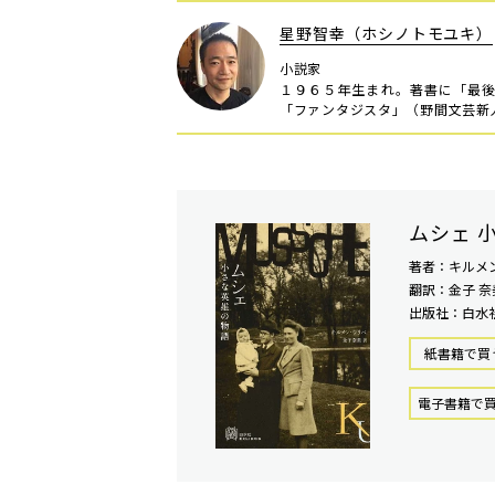
星野智幸（ホシノトモユキ）
小説家
１９６５年生まれ。著書に「最
「ファンタジスタ」（野間文芸新
ムシェ 
著者：キルメ
翻訳：金子 奈
出版社：白水
紙書籍で買
電⼦書籍で