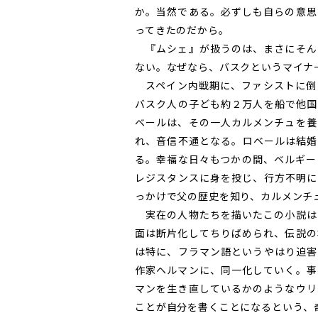
か。当然である。必ずしも自らの意思
ってきたのだから。
『ムシェ』が扱うのは、まさにそん
ない。なぜなら、バスクというマイナ
スペイン内戦期に、ファシストに倒
バスク人の子ども約２万人を船で他国
ベールは、その一人カルメンチュを養
れ、音信不通となる。ロベールは結婚
る。幸福な日々もつかの間、ベルギー
レジスタンスに身を投じ、行方不明に
っかけで父の歴史を知り、カルメンチ
実在の人物たちを描いたこの小説は
面は断片化してちりばめられ、伝説の
は特に、フラマン語というやはり迫害
作家ヘルマンに、同一化していく。事
マンを生き直しているかのようなウリ
ことが自分を書くことになるという、