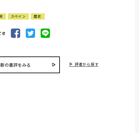
民
スペイン
歴史
re
評者から探す
最新の書評をみる