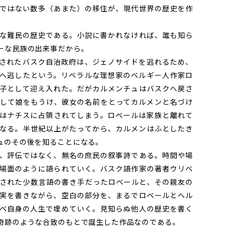
ではない数多（あまた）の移住が、現代世界の歴史を作
な難民の歴史である。小説に書かれなければ、誰も知ら
ーな民族の出来事だから。
されたバスク自治政府は、ジェノサイドを逃れるため、
へ逃したという。リベラルな理想家のベルギー人作家ロ
子として迎え入れた。だがカルメンチュはバスクへ戻さ
して娘をもうけ、彼女の名前をとってカルメンと名づけ
はナチスに占領されてしまう。ロベールは家族と離れて
なる。半世紀以上がたってから、カルメンはふとしたき
ュのその後を知ることになる。
、評伝ではなく、無名の庶民の叙事詩である。時間や場
場面のように語られていく。バスク語作家の著者ウリベ
された少数言語の書き手だったロベールと、その親友の
実を書きながら、空白の部分を、まるでロベールとヘル
ベ自身の人生で埋めていく。見知らぬ他人の歴史を書く
奇跡のような合致のもとで誕生した作品なのである。