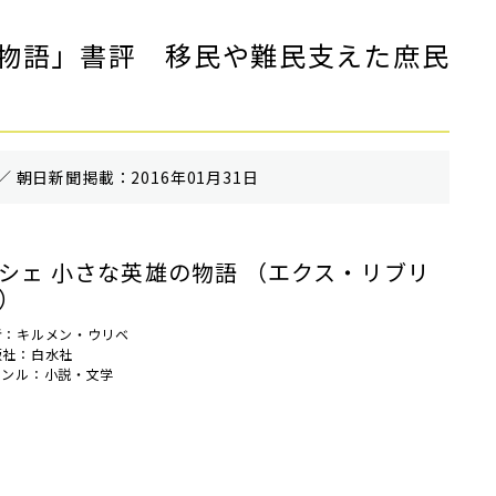
物語」書評 移民や難民支えた庶民
／ 朝⽇新聞掲載：2016年01月31日
シェ 小さな英雄の物語 （エクス・リブリ
）
者：キルメン・ウリベ
版社：白水社
ャンル：小説・文学