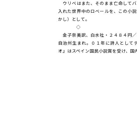
ウリベはまた、そのまま亡命してバ
入れた世界中のロベールを、この小説
かし）として。
◇
金子奈美訳、白水社・２４８４円／
自治州生まれ。０１年に詩人として
オ』はスペイン国民小説賞を受け、国