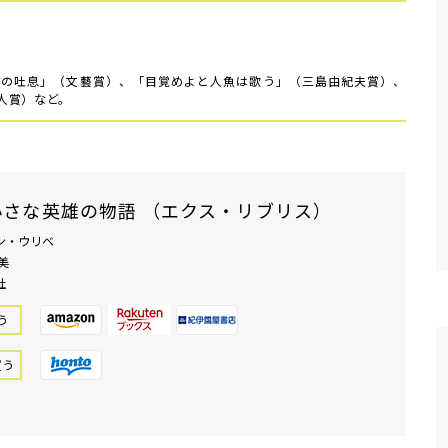
後の吐息」（文藝賞）、「目覚めよと人魚は歌う」（三島由紀夫賞）、
人賞）など。
小さな英雄の物語 （エクス・リブリス）
ン・ウリベ
美
社
う
買う