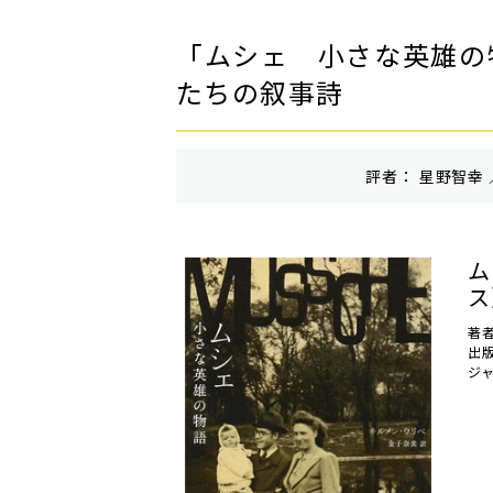
「ムシェ 小さな英雄の
たちの叙事詩
評者： 星野智幸 
ム
ス
著
出
ジ